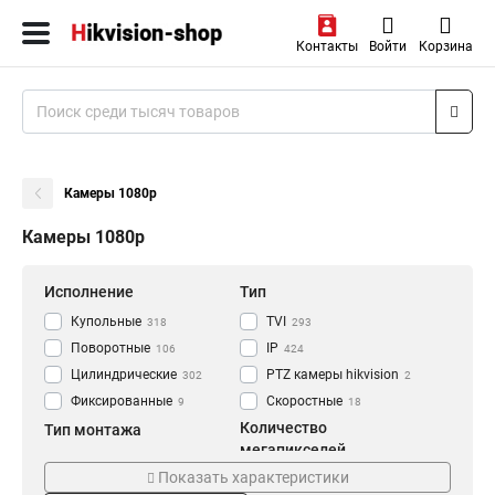
Контакты
Войти
Корзина
Камеры 1080p
Камеры 1080p
Исполнение
Тип
Купольные
TVI
318
293
Поворотные
IP
106
424
Цилиндрические
PTZ камеры hikvision
302
2
Фиксированные
Скоростные
9
18
Количество
Тип монтажа
мегапикселей
Уличное
724
Показать характеристики
1 мп
36
Внутренние
71