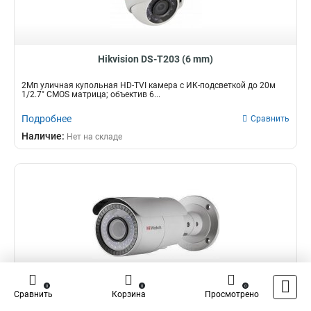
Hikvision DS-T203 (6 mm)
2Мп уличная купольная HD-TVI камера с ИК-подсветкой до 20м
1/2.7" CMOS матрица; объектив 6...
Подробнее
Сравнить
Наличие:
Нет на складе
0
0
0
Hikvision DS-T206 (2.8-12 mm)
Сравнить
Корзина
Просмотрено