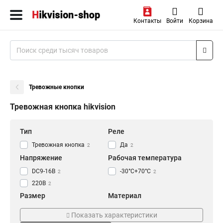
Контакты
Войти
Корзина
Тревожные кнопки
Тревожная кнопка hikvision
Тип
Реле
Тревожная кнопка
Да
2
2
Напряжение
Рабочая температура
DC9-16В
-30°C+70°C
2
2
220В
2
Размер
Материал
333х88х145мм
Металл
1
1
Показать характеристики
75х75х26мм
ABS
1
1