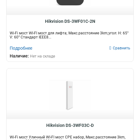
Hikvision DS-3WF01C-2N
Wi-Fi мост WI-FI мост для лифта; Макс.расстояние 3km;угол: H: 65°
V: 60° Стандарт IEEE8...
Подробнее
Сравнить
Наличие:
Нет на складе
Hikvision DS-3WF03C-D
Wi-Fi мост Уличный WI-FI мост CPE набор, Макс.расстояние 3km,