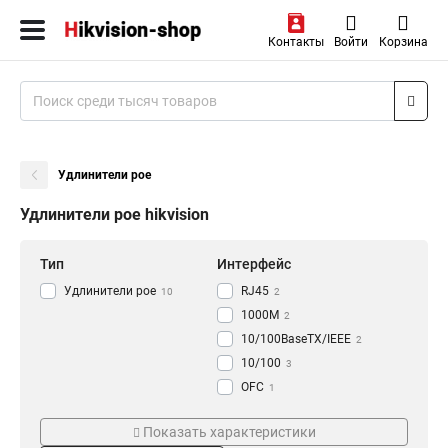
Контакты
Войти
Корзина
Удлинители poe
Удлинители poe hikvision
Тип
Интерфейс
Удлинители poe
RJ45
10
2
1000M
2
10/100BaseTX/IEEE
2
10/100
3
OFC
1
RG-59
Стандарт
Степень защиты
1
Показать характеристики
LAN
3
a/n2T2R
IP65
3
3