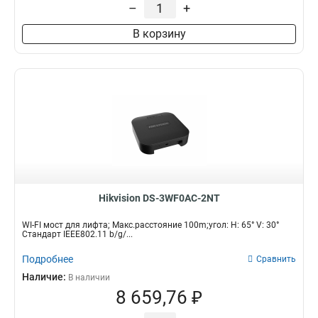
–
+
В корзину
Hikvision DS-3WF0AC-2NT
WI-FI мост для лифта; Макс.расстояние 100m;угол: H: 65° V: 30°
Стандарт IEEE802.11 b/g/...
Подробнее
Сравнить
Наличие:
В наличии
8 659,76 ₽