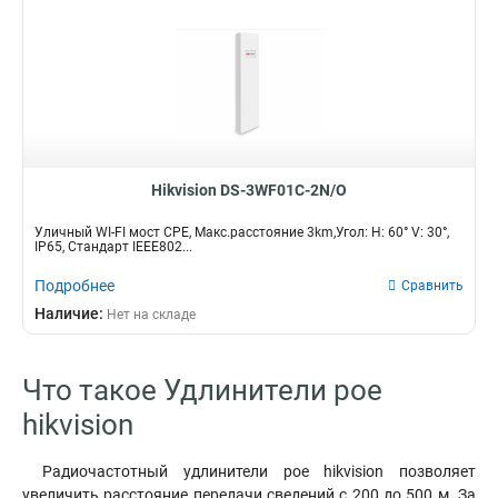
Hikvision DS-3WF01C-2N/O
Уличный WI-FI мост CPE, Макс.расстояние 3km,Угол: H: 60° V: 30°,
IP65, Стандарт IEEE802...
Подробнее
Сравнить
Наличие:
Нет на складе
Что такое Удлинители poe
hikvision
Радиочастотный удлинители poe hikvision позволяет
увеличить расстояние передачи сведений с 200 до 500 м. За