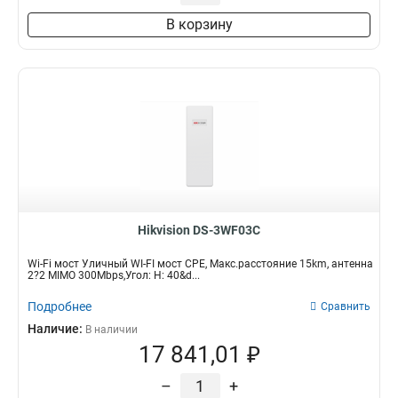
В корзину
Hikvision DS-3WF03C
Wi-Fi мост Уличный WI-FI мост CPE, Макс.расстояние 15km, антенна
2?2 MIMO 300Mbps,Угол: H: 40&d...
Подробнее
Сравнить
Наличие:
В наличии
17 841,01 ₽
–
+