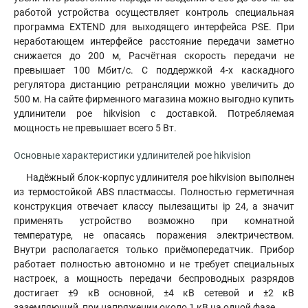
работой устройства осуществляет контроль специальная
программа EXTEND для выходящего интерфейса PSE. При
неработающем интерфейсе расстояние передачи заметно
снижается до 200 м, Расчётная скорость передачи не
превышает 100 Мбит/с. С поддержкой 4-х каскадного
регулятора дистанцию ретрансляции можно увеличить до
500 м. На сайте фирменного магазина можно выгодно купить
удлинители poe hikvision с доставкой. Потребляемая
мощность не превышает всего 5 Вт.
Основные характеристики удлинителей poe hikvision
Надёжный блок-корпус удлинителя poe hikvision выполнен
из термостойкой ABS пластмассы. Полностью герметичная
конструкция отвечает классу пылезащиты ip 24, а значит
применять устройство возможно при комнатной
температуре, не опасаясь поражения электричеством.
Внутри располагается только приёмопередатчик. Прибор
работает полностью автономно и не требует специальных
настроек, а мощность передачи беспроводных разрядов
достигает ±9 кВ основной, ±4 кВ сетевой и ±2 кВ
заземляющий, при напряжении около 1 кВ на одной фазе.