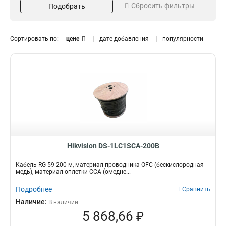
Сбросить фильтры
Подобрать
CPE
4
IEEE80211b/g/n
1
MIMO
3
b/g/n2T2R
2
Wi-Fi
6
8023af/at
2
Сортировать по:
цене
дате добавления
популярности
PoE
10
8023at
2
IEEE80211
Материал
Напряжение
5
Алюминий
DC24В/PoE
1
1
HDPE
2
Полиэтилен
2
PVC
2
Медь
3
Цвет
Антенна (усиление)
Hikvision DS-1LC1SCA-200B
Белый
12дБи
1
1
Серый
10дБи
1
1
Кабель RG-59 200 м, материал проводника OFC (бескислородная
6дБи
1
медь), материал оплетки CCA (омедне...
15дБи
2
Подробнее
Сравнить
8дБи
1
Наличие:
В наличии
Мощность
Макс. скорость передачи
5 868,66 ₽
беспроводного сигнала
300Мбит/с
5