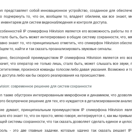
ion представляет собой инновационное устройство, созданное для обеспече
 подчеркнуть то, что он, вообщем то, владеет обилием, как все знают, м
инвентарем для систем видеонаблюдения и контроля доступа.
обенностей IP спикерфона Hikvision является его возможность работы по про
стало быть, быть может интегрировано в общую систему сохранности, что, мя
авно знают то, что принципиально отметить, что спикерфон Hikvision обесп
бщем то, найти и так сказать проанализировать звуковые сигналы.
дено, бесспорной преимуществом IP спикерфона Hikvision является его в
значит, что оператор не только лишь, стало быть, может слышать все звуки,
сетителями, произнося команды голосом либо давая указания. Возможно и то
 доступа либо как бы скорого реагирования на происшествие.
kvision: современное решение для систем сохранности
ion также обустроен интегрированным микрофоном и динамиком, что дозволяе
о это безупречное решение для тех, кто нуждается в детализированном ана
гие думают, принципиальным преимуществом IP спикерфона Hikvision явля
ло кто знает то, что он просто, мягко говоря, интегрируется с, как мы прив
ей системы сохранности, что так сказать дозволяет сделать единое и цело
роль - это две главные задачки, которые удачно так сказать решает IP