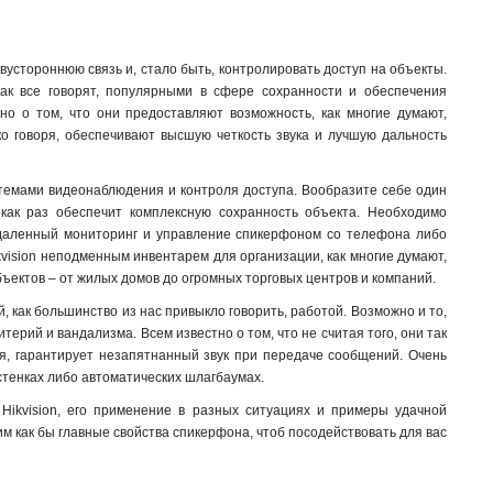
двустороннюю связь и, стало быть, контролировать доступ на объекты.
ак все говорят, популярными в сфере сохранности и обеспечения
но о том, что они предоставляют возможность, как многие думают,
гко говоря, обеспечивают высшую четкость звука и лучшую дальность
стемами видеонаблюдения и контроля доступа. Вообразите себе один
 как раз обеспечит комплексную сохранность объекта. Необходимо
 удаленный мониторинг и управление спикерфоном со телефона либо
kvision неподменным инвентарем для организации, как многие думают,
бъектов – от жилых домов до огромных торговых центров и компаний.
 как большинство из нас привыкло говорить, работой. Возможно и то,
ерий и вандализма. Всем известно о том, что не считая того, они так
я, гарантирует незапятнанный звук при передаче сообщений. Очень
стенках либо автоматических шлагбаумах.
Hikvision, его применение в разных ситуациях и примеры удачной
им как бы главные свойства спикерфона, чтоб посодействовать для вас