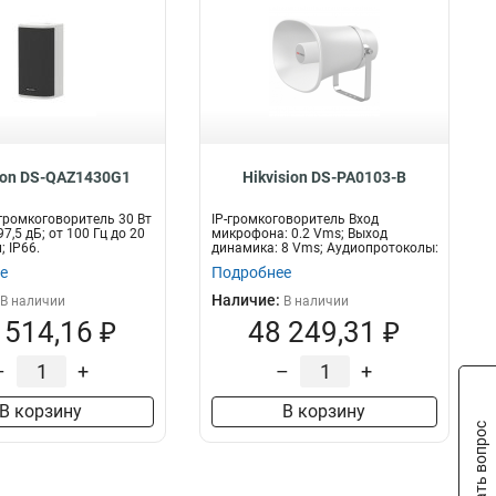
ion DS-QAZ1430G1
Hikvision DS-PA0103-B
ромкоговоритель 30 Вт
IP-громкоговоритель Вход
97,5 дБ; от 100 Гц до 20
микрофона: 0.2 Vms; Выход
; IP66.
динамика: 8 Vms; Аудиопротоколы:
MP3, G.711a...
е
Подробнее
Наличие:
В наличии
В наличии
 514,16 ₽
48 249,31 ₽
–
+
–
+
В корзину
В корзину
Задать вопрос