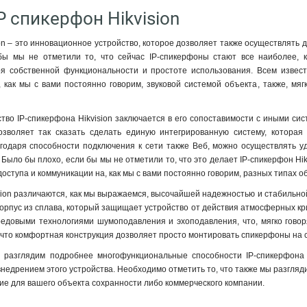
P спикерфон Hikvision
on – это инновационное устройство, которое дозволяет также осуществлять 
ы мы не отметили то, что сейчас IP-спикерфоны стают все наиболее, к
ря собственной функциональности и простоте использования. Всем извест
 как мы с вами постоянно говорим, звуковой системой объекта, также, мя
во IP-спикерфона Hikvision заключается в его сопоставимости с иными си
озволяет так сказать сделать единую интегрированную систему, которая
лагодаря способности подключения к сети также Веб, можно осуществлять
 Было бы плохо, если бы мы не отметили то, что это делает IP-спикерфон Hi
оступа и коммуникации на, как мы с вами постоянно говорим, разных типах о
sion различаются, как мы выражаемся, высочайшей надежностью и стабильной,
орпус из сплава, который защищает устройство от действия атмосферных крит
редовыми технологиями шумоподавления и эхоподавления, что, мягко говор
, что комфортная конструкция дозволяет просто монтировать спикерфоны на 
 разглядим подробнее многофункциональные способности IP-спикерфона 
внедрением этого устройства. Необходимо отметить то, что также мы разгляд
е для вашего объекта сохранности либо коммерческого компании.