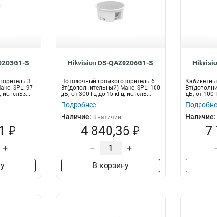
Z0203G1-S
Hikvision DS-QAZ0206G1-S
Hikvisi
воритель 3
Потолочный громкоговоритель 6
Кабинетны
кс. SPL: 97
Вт(дополнительный) Макс. SPL: 100
Вт(дополни
; использ...
дБ; от 300 Гц до 15 кГц; исполь...
дБ; от 100 
Подробнее
Подробне
Наличие:
Наличие:
В наличии
1 ₽
4 840,36 ₽
7
+
–
+
ну
В корзину