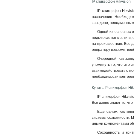
IP спикерфон Hikvision
IP спикерфон Hikvis
назначения. Необходимо
заведено, неподменным 
Одной из основных ос
подключается к сети и, 
на происшествия. Все д
оператору вовремя, воо
Очередной, как заве
упомянуть то, что это 
взаимодействовать с по
необходимости контроля
Купить IP спикерфон Hi
IP спикерфон Hikvis
Все давно знают то, чт
Еще одним, как мно
системы сохранности. Ма
иными компонентами общ
Сохранность и конт