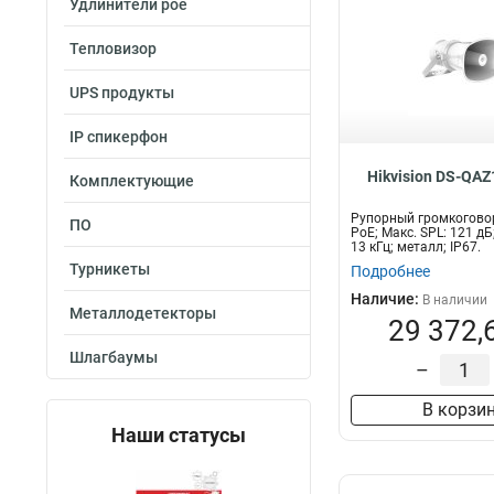
Удлинители poe
Тепловизор
UPS продукты
IP спикерфон
Hikvision DS-QA
Комплектующие
Рупорный громкоговор
ПО
PoE; Макс. SPL: 121 дБ
13 кГц; металл; IP67.
Турникеты
Подробнее
Наличие:
В наличии
Металлодетекторы
29 372,
Шлагбаумы
–
В корзи
Наши статусы