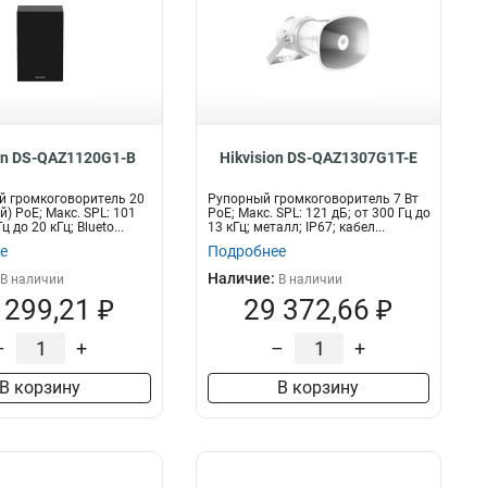
on DS-QAZ1120G1-B
Hikvision DS-QAZ1307G1T-E
й громкоговоритель 20
Рупорный громкоговоритель 7 Вт
) PoE; Макс. SPL: 101
PoE; Макс. SPL: 121 дБ; от 300 Гц до
ц до 20 кГц; Blueto...
13 кГц; металл; IP67; кабел...
е
Подробнее
Наличие:
В наличии
В наличии
 299,21 ₽
29 372,66 ₽
–
+
–
+
В корзину
В корзину