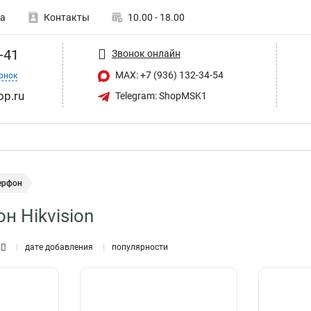
а
Контакты
10.00 - 18.00
-41
Звонок онлайн
MAX: +7 (936) 132-34-54
онок
op.ru
Telegram: ShopMSK1
ерфон
н Hikvision
дате добавления
популярности