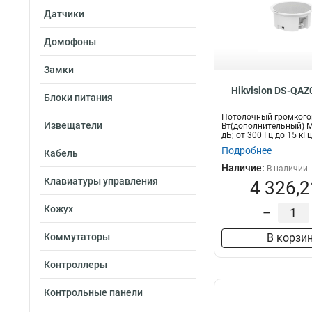
Датчики
Домофоны
Замки
Hikvision DS-QA
Блоки питания
Потолочный громкого
Извещатели
Вт(дополнительный) Ма
дБ; от 300 Гц до 15 кГц
Подробнее
Кабель
Наличие:
В наличии
Клавиатуры управления
4 326,2
Кожух
–
Коммутаторы
В корзи
Контроллеры
Контрольные панели