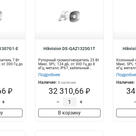
Z1307G1-E
Hikvision DS-QAZ1325G1T
Hikvis
итель 7 Вт
Рупорный громкоговоритель 25 Вт
Колонный г
; от 300 Гц до
Макс. SPL: 124 дБ; от 300 Гц до 8
Макс. SPL: 
кГц; металл; IP67; кабельный...
кГц; металл
Подробнее
Подробне
Наличие:
Наличие:
В наличии
66 ₽
32 310,66 ₽
34
+
–
+
ну
В корзину