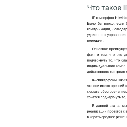
Что такое I
IP спикерфон Hikvisi
Было бы плохо, если б
коммуникации, благода
удаленного управления,
передачи.
Основное преимущест
факт о том, что это д
подчеркнуть то, что б
индивидуального компа.
действенного контроля д
IP-спикерфоны Hikvi
что они имеют крепкий к
сказать обустроены пе
хочется подчеркнуть то
В данной статье мы
реализации проектов с 
выбрать среднее решени