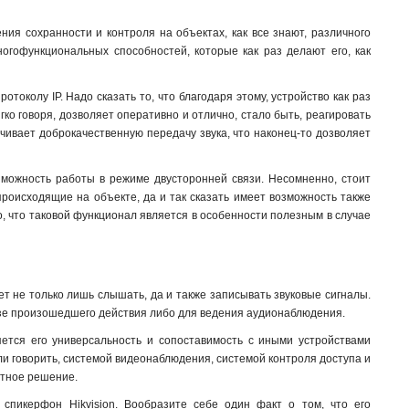
ния сохранности и контроля на объектах, как все знают, различного
ногофункциональных способностей, которые как раз делают его, как
токолу IP. Надо сказать то, что благодаря этому, устройство как раз
гко говоря, дозволяет оперативно и отлично, стало быть, реагировать
ечивает доброкачественную передачу звука, что наконец-то дозволяет
озможность работы в режиме двусторонней связи. Несомненно, стоит
 происходящие на объекте, да и так сказать имеет возможность также
, что таковой функционал является в особенности полезным в случае
т не только лишь слышать, да и также записывать звуковые сигналы.
лизе произошедшего действия либо для ведения аудионаблюдения
.
ется его универсальность и сопоставимость с иными устройствами
ыкли говорить, системой видеонаблюдения, системой контроля доступа и
стное решение.
 спикерфон Hikvision. Вообразите себе один факт о том, что его