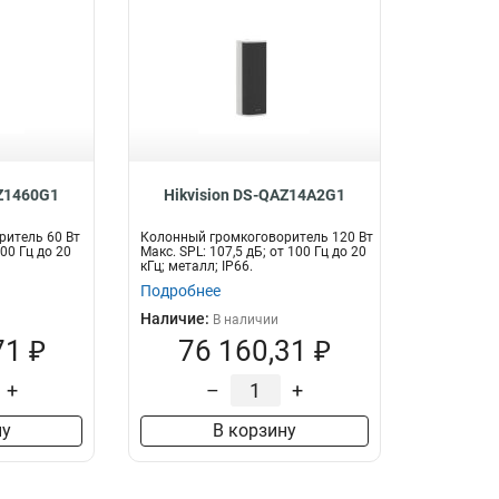
AZ1460G1
Hikvision DS-QAZ14A2G1
ритель 60 Вт
Колонный громкоговоритель 120 Вт
100 Гц до 20
Макс. SPL: 107,5 дБ; от 100 Гц до 20
кГц; металл; IP66.
Подробнее
Наличие:
В наличии
71 ₽
76 160,31 ₽
+
–
+
ну
В корзину