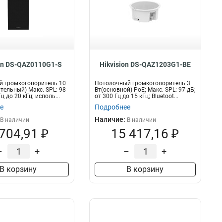
on DS-QAZ0110G1-S
Hikvision DS-QAZ1203G1-BE
й громкоговоритель 10
Потолочный громкоговоритель 3
тельный) Макс. SPL: 98
Вт(основной) PoE; Макс. SPL: 97 дБ;
Гц до 20 кГц; исполь...
от 300 Гц до 15 кГц; Bluetoot...
е
Подробнее
Наличие:
В наличии
В наличии
 704,91 ₽
15 417,16 ₽
–
+
–
+
В корзину
В корзину