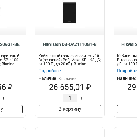
1206G1-BE
Hikvision DS-QAZ1110G1-B
Hikvisi
воритель 6
Кабинетный громкоговоритель 10
Кабинетны
с. SPL: 100
Вт(основной) PoE; Макс. SPL: 98 дБ;
Вт(основной
 Bluetoo...
от 100 Гц до 20 кГц; Bluetoo...
дБ; от 100 Г
Подробнее
Подробне
Наличие:
Наличие:
В наличии
56 ₽
26 655,01 ₽
29
+
–
+
ну
В корзину