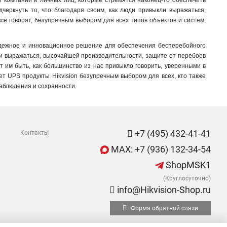
и компаний и личных лиц, которые стремятся наконец-то обеспечить
черкнуть то, что благодаря своим, как люди привыкли выражаться,
се говорят, безупречным выбором для всех типов объектов и систем,
надежное и инновационное решение для обеспечения бесперебойного
кли выражаться, высочайшей производительности, защите от перебоев
 им быть, как большинство из нас привыкло говорить, уверенными в
ает UPS продукты Hikvision безупречным выбором для всех, кто также
аблюдения и сохранности.
+7 (495) 432-41-41
Контакты
MAX: +7 (936) 132-34-54
ShopMSK1
(Круглосуточно)
info@Hikvision-Shop.ru
Форма обратной связи