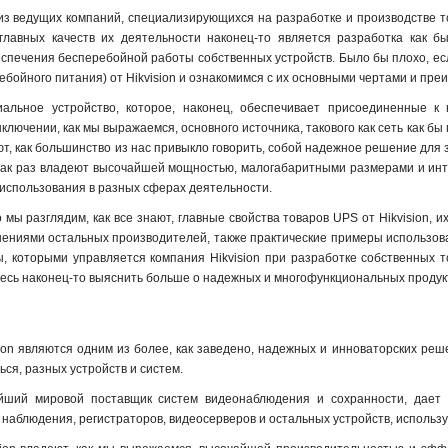
 из ведущих компаний, специализирующихся на разработке и производстве то
главных качеств их деятельности наконец-то является разработка как б
спечения бесперебойной работы собственных устройств. Было бы плохо, есл
ебойного питания) от Hikvision и ознакомимся с их основными чертами и пре
альное устройство, которое, наконец, обеспечивает присоединенные к 
лючении, как мы выражаемся, основного источника, такового как сеть как бы
яют, как большинство из нас привыкло говорить, собой надежное решение дл
как раз владеют высочайшей мощностью, малогабаритными размерами и инту
использования в разных сферах деятельности.
ы разглядим, как все знают, главные свойства товаров UPS от Hikvision, и
ениями остальных производителей, также практические примеры использован
, которыми управляется компания Hikvision при разработке собственных т
ьтесь наконец-то выяснить больше о надежных и многофункциональных продукт
ion являются одним из более, как заведено, надежных и инноваторских реше
ся, разных устройств и систем.
нейший мировой поставщик систем видеонаблюдения и сохранности, дае
наблюдения, регистраторов, видеосерверов и остальных устройств, использ