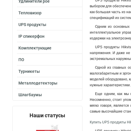
UPS продукты Hikvis
Удлинители poe
выбором для обеспечени
как большая часть из н
Тепловизор
спецификаций их систе
UPS продукты
Одним из основных 
интеллектуальное управ
IP спикерфон
издержки на электроэне
UPS продукты Hikvis
Комплектующие
напряжения. И даже не 
экстремальных наружны
ПО
Одной из главных ос
Турникеты
малогабаритным и эргон
моделей оборудовано, к
Металлодетекторы
нужные характеристики.
Еще одним, как мы 
Шлагбаумы
Несомненно, стоит упом
мягко говоря, является
самые высочайшие стан
Наши статусы
Купить UPS продукты Hik