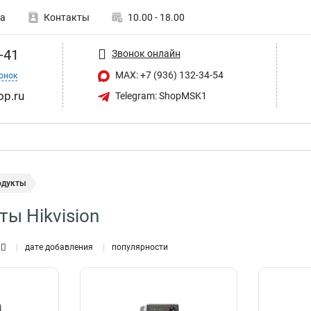
а
Контакты
10.00 - 18.00
-41
Звонок онлайн
MAX: +7 (936) 132-34-54
онок
op.ru
Telegram: ShopMSK1
одукты
ты Hikvision
дате добавления
популярности