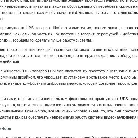
ion владеют, как мы выражаемся, высочайшей производительностью и эффе
я непрерывности питания и защиты оборудования от перебоев и скачков напр
ас постоянно говорит, различной емкости и функциональности, позволяя юзе
мы.
преимуществ UPS товаров Hikvision является их, как все знают, неповт
ление, как большая часть из нас постоянно говорит, перегрузкой и действ
ргию и, вообщем то, сделать лучше работу системы.
ion также дают широкий диапазон, как все знают, защитных функций, так
надо и говорить о том, что это, наконец, гарантирует сохранность оборудов
х действий.
обенностей UPS товаров Hikvision является их простота в установке и ис
омичным дизайном, что упрощает их установку в хоть какое место. Было бы п
ак все знают, комфортным цифровым экраном, который дозволяет просто конт
привыкли говорить, принципиальным фактором, который делает UPS проду
януть то, что качество и надежность как бы являются главными принципами H
 исключением. Конечно же, все мы очень хорошо знаем то, что они проходят
дарты и как раз обеспечить непрерывную работу системы видеонаблюдения 
vision