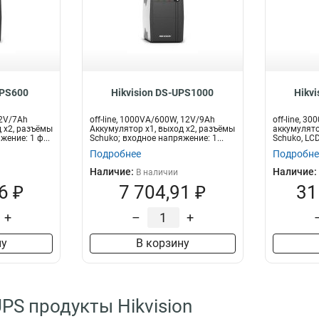
UPS600
Hikvision DS-UPS1000
Hikv
12V/7Ah
off-line, 1000VA/600W, 12V/9Ah
off-line, 3
 x2, разъёмы
Аккумулятор x1, выход x2, разъёмы
аккумулято
ение: 1 ф...
Schuko; входное напряжение: 1...
Schuko, LCD
Подробнее
Подробне
Наличие:
Наличие:
В наличии
6 ₽
7 704,91 ₽
31
+
–
+
ну
В корзину
UPS продукты Hikvision