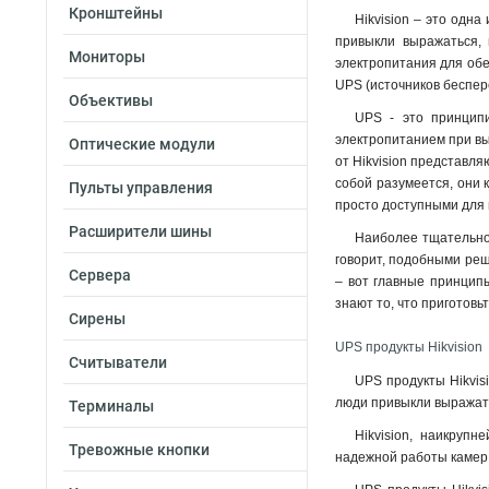
Кронштейны
Hikvision – это одна
привыкли выражаться, 
Мониторы
электропитания для обе
UPS (источников беспер
Объективы
UPS - это принципи
электропитанием при вык
Оптические модули
от Hikvision представл
собой разумеется, они 
Пульты управления
просто доступными для 
Расширители шины
Наиболее тщательно м
говорит, подобными реш
Сервера
– вот главные принципы
знают то, что приготов
Сирены
UPS продукты Hikvision
Считыватели
UPS продукты Hikvis
люди привыкли выражать
Терминалы
Hikvision, наикруп
Тревожные кнопки
надежной работы камер 