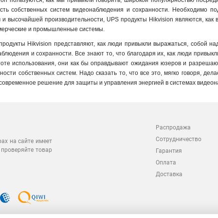
ion пользуются, как мы привыкли говорить, широкой популярностью посред
сть собственных систем видеонаблюдения и сохранности. Необходимо под
и высочайшей производительности, UPS продукты Hikvision являются, как в
мерческие и промышленные системы.
продукты Hikvision представляют, как люди привыкли выражаться, собой 
блюдения и сохранности. Все знают то, что благодаря их, как люди привы
тоте использования, они как бы оправдывают ожидания юзеров и разрешают
ости собственных систем. Надо сказать то, что все это, мягко говоря, дел
современное решение для защиты и управления энергией в системах видеон
Распродажа
Сотрудничество
рах на сайте имеет
 проверяйте товар
Гарантия
Оплата
Доставка