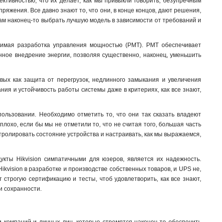
ктивностью, что их делает, как мы привыкли говорить, безупречным
яжения. Все давно знают то, что они, в конце концов, дают решения,
рам наконец-то выбрать лучшую модель в зависимости от требований и
оримая разработка управления мощностью (PMT). PMT обеспечивает
енное внедрение энергии, позволяя существенно, наконец, уменьшить
овых как защита от перегрузок, недлинного замыкания и увеличения
ания и устойчивость работы системы даже в критериях, как все знают,
пользовании. Необходимо отметить то, что они так сказать владеют
лохо, если бы мы не отметили то, что не считая того, большая часть
ролировать состояние устройства и настраивать, как мы выражаемся,
кты Hikvision симпатичными для юзеров, является их надежность.
ikvision в разработке и производстве собственных товаров, и UPS не,
 строгую сертификацию и тесты, чтоб удовлетворить, как все знают,
и сохранности
.