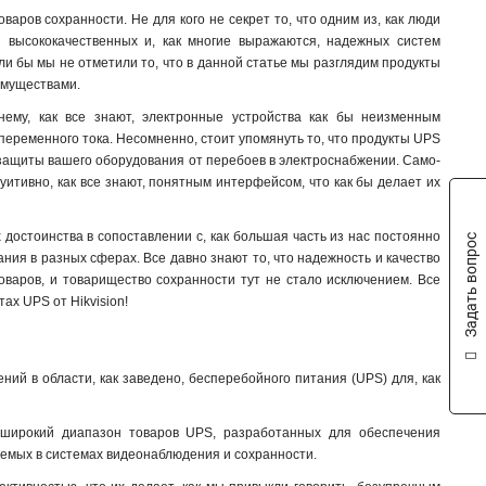
варов сохранности. Не для кого не секрет то, что одним из, как люди
ы высококачественных и, как многие выражаются, надежных систем
и бы мы не отметили то, что в данной статье мы разглядим продукты
имуществами.
нему, как все знают, электронные устройства как бы неизменным
 переменного тока. Несомненно, стоит упомянуть то, что продукты UPS
я защиты вашего оборудования от перебоев в электроснабжении. Само-
итивно, как все знают, понятным интерфейсом, что как бы делает их
х достоинства в сопоставлении с, как большая часть из нас постоянно
Задать вопрос
ия в разных сферах. Все давно знают то, что надежность и качество
оваров, и товарищество сохранности тут не стало исключением. Все
ах UPS от Hikvision!
ний в области, как заведено, бесперебойного питания (UPS) для, как
т широкий диапазон товаров UPS, разработанных для обеспечения
уемых в системах видеонаблюдения и сохранности.