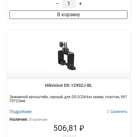
–
+
3145x260х1849мм
1
160х243х30мм
1
В корзину
160х1835х243мм
1
140х182х120мм
1
131х1835х2285мм
1
132х1835х2285мм
1
123х180х223мм
1
123х180х2278мм
1
676х185х185мм
1
1495х555мм
1
150х573мм
1
150х560мм
1
Hikvision DS-1290ZJ-BL
493х246х88мм
1
Зажимной кронштейн, черный, для DS-2CD64xx камер, пластик, 90?
150х150х590мм
1
70?22мм
105мм
1
Подробнее
Сравнить
111х392мм
1
Наличие:
В наличии
117х226х194мм
1
506,81 ₽
704х84х200мм
1
127х46х25мм
1