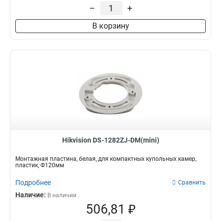
229х141х715мм
1
–
+
4552х1304х8415мм
1
В корзину
110х145х189мм
1
2555х314х5464мм
1
2097х314х6008мм
1
2239х80х1258мм
1
88х1166х2973мм
1
70x971x2179мм
1
120мм
1
157х1657х618мм
1
165х757мм
1
1571х164х455мм
1
Hikvision DS-1282ZJ-DM(mini)
136х48мм
1
120х40мм
1
Монтажная пластина, белая, для компактных купольных камер,
пластик, Ф120мм
157х1848х534мм
1
165х65х190мм
1
Подробнее
Сравнить
1785х164х41мм
1
Наличие:
В наличии
162х137х42мм
1
506,81 ₽
1154х438мм
1