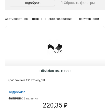
Сбросить фильтры
Подобрать
Серый
Потолочный
16
13
Белый
Внутрипотолочный
151
11
Размер
Поворот
Сортировать по:
цене
дате добавления
популярности
973х1826х3063мм
85°
1
1
225х982мм
45°
1
3
2035х2174мм
1
5625х180х309мм
1
157х86х246мм
1
255х171х3555мм
1
222х1393х422мм
1
97х182х305мм
1
117х194х310мм
1
Hikvision DS-1U380
250мм
1
Крепление в 19" стойку, 1U
209х195х114мм
1
1694х146мм
1
Подробнее
140х228х4125мм
1
Наличие:
В наличии
136х212х32мм
1
220,35 ₽
160х160х342мм
1