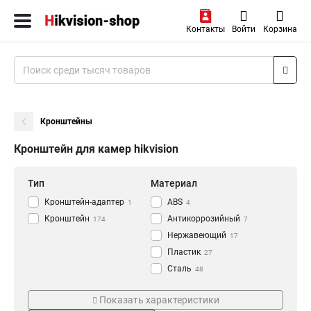
Контакты
Войти
Корзина
Кронштейны
Кронштейн для камер hikvision
Тип
Материал
Кронштейн-адаптер
АВS
1
4
Кронштейн
Антикоррозийный
174
7
Нержавеющий
17
Пластик
27
Сталь
48
Алюминий
Цвет
Монтаж
118
Показать характеристики
Черный
Наклонный
5
8