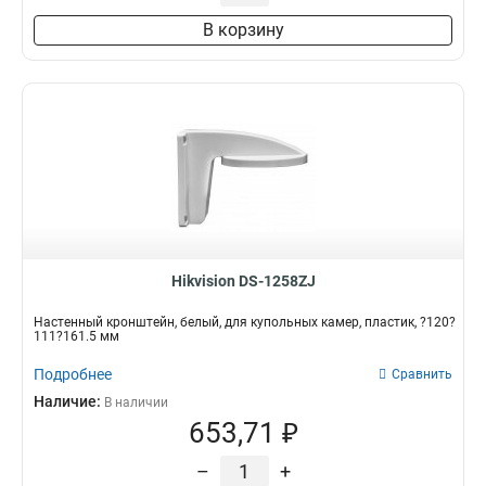
2555х314х5425мм
2
В корзину
2812х1707х3955мм
2
2068х2618х465мм
2
1707х2618х3555мм
2
127х46х250мм
3
126х105х250мм
3
67-127мм
3
2056х1835х3336мм
1
210х79мм
1
126x1035x83мм
1
Hikvision DS-1258ZJ
96x95x925мм
1
160x1093мм
1
Настенный кронштейн, белый, для купольных камер, пластик, ?120?
145х63мм
1
111?161.5 мм
200х268мм
1
Подробнее
Сравнить
2519х1787х1835мм
1
Наличие:
В наличии
585х1787х1787мм
1
653,71 ₽
140х243х292мм
1
1835х140х232мм
1
–
+