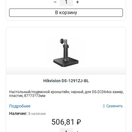
–
+
120х122х1735мм
1
В корзину
210х90мм
1
117х194х4513мм
1
1768х194х4178мм
1
77х77х198мм
1
194х110х50мм
1
2534х85мм
1
140мм
1
157х534х184мм
1
2329х1426мм
1
222х393х42мм
1
Hikvision DS-1291ZJ-BL
1255х171х3555мм
1
180х74х150мм
1
Настольный/подвесной кронштейн, черный, для DS-2CD64xx камер,
пластик, 87?73?73мм
85х60х55мм
1
4125х140х228мм
1
Подробнее
Сравнить
1758х1165х202мм
1
Наличие:
В наличии
209х243х326мм
1
506,81 ₽
2056х359мм
1