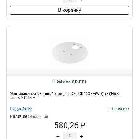
233х85мм
1
В корзину
1835х120х2286мм
1
2092х310х3991мм
1
80мм
1
2235мм
1
137х534х1648мм
1
129мм
1
500мм
2
1500-2500мм
2
30-45мм
2
225х98мм
2
Hikvision GP-FE1
1165х500мм
2
180х950х800мм
2
Монтажное основание, белое, для DS-2CD45XXF(WD)-I(Z)(H)(S),
сталь, ?195мм
255х2257х185мм
2
136х243х290мм
Подробнее
2
Сравнить
120х122х169мм
2
Наличие:
В наличии
1165х200мм
580,26 ₽
2
1165х57мм
2
–
+
167х182х309мм
2