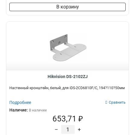
155х150х240мм
1
В корзину
120х372мм
1
233х201х96мм
1
136х1835х230мм
1
195х385мм
1
1648х137х534мм
1
1675х1675х42мм
1
155х150х565мм
1
70х791х1965мм
1
81х1166х2973мм
1
87х73х73мм
1
Hikvision DS-2102ZJ
90х70х22мм
1
137х565х147мм
Настенный кронштейн, белый, для iDS-2CD6810F/C, 194?110?50мм
1
157х618х1657мм
1
Подробнее
161х156х1655мм
Сравнить
1
1675х1746х466мм
Наличие:
1
В наличии
653,71 ₽
1365x42х1625мм
1
1267х35мм
1
–
+
150х565мм
5