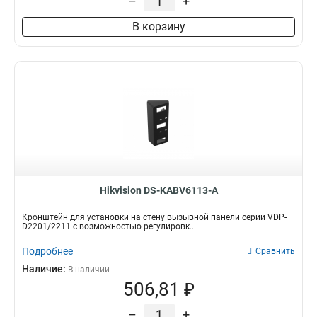
–
+
1675х1675х487мм
1
195мм
1
В корзину
1835х142х232мм
1
1000-2000мм
1
1118х405х1083мм
1
150х567мм
1
136х183х213мм
1
2647х152х1896мм
1
1911х76мм
1
4552х130х8155мм
1
286х424х1195мм
1
115х200мм
Hikvision DS-KABV6113-A
1
115х58мм
1
Кронштейн для установки на стену вызывной панели серии VDP-
2758х269х1401мм
1
D2201/2211 с возможностью регулировк...
98х182х362мм
1
Подробнее
Сравнить
84х124х335мм
1
Наличие:
В наличии
124х84х500мм
1
506,81 ₽
124х84х1000мм
1
158х40мм
1
–
+