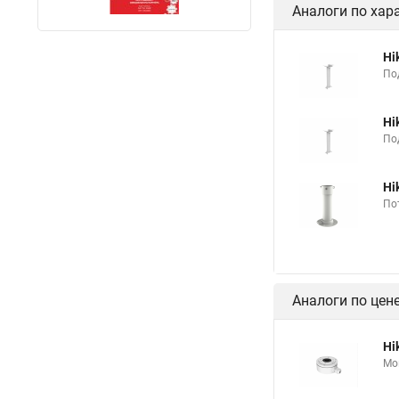
Аналоги по хар
Hi
По
Hi
По
Hi
По
Аналоги по цен
Hi
Мо