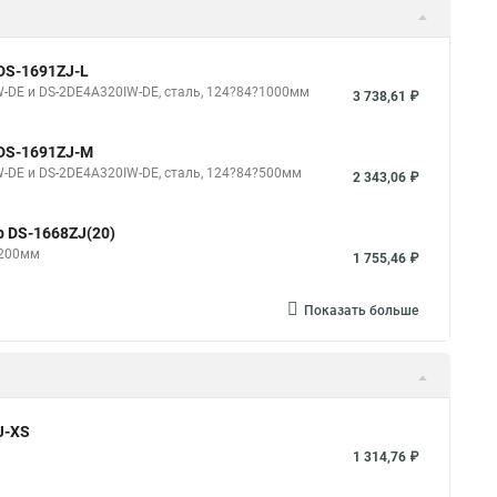
DS-1691ZJ-L
-DE и DS-2DE4A320IW-DE, сталь, 124?84?1000мм
3 738,61 ₽
 DS-1691ZJ-M
-DE и DS-2DE4A320IW-DE, сталь, 124?84?500мм
2 343,06 ₽
р DS-1668ZJ(20)
?200мм
1 755,46 ₽
Показать больше
J-XS
1 314,76 ₽