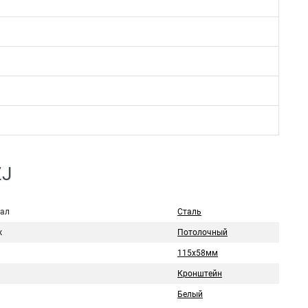
ZJ
ал
Сталь
ж
Потолочный
115х58мм
Кронштейн
Белый