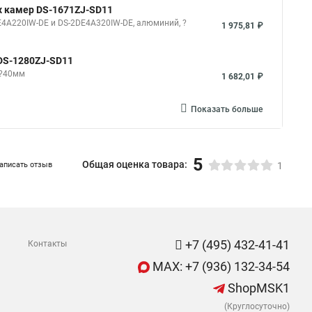
х камер DS-1671ZJ-SD11
4A220IW-DE и DS-2DE4A320IW-DE, алюминий, ?
1 975,81 ₽
DS-1280ZJ-SD11
8?40мм
1 682,01 ₽
Показать больше
5
Общая оценка товара:
аписать отзыв
1
+7 (495) 432-41-41
Контакты
MAX: +7 (936) 132-34-54
ShopMSK1
(Круглосуточно)