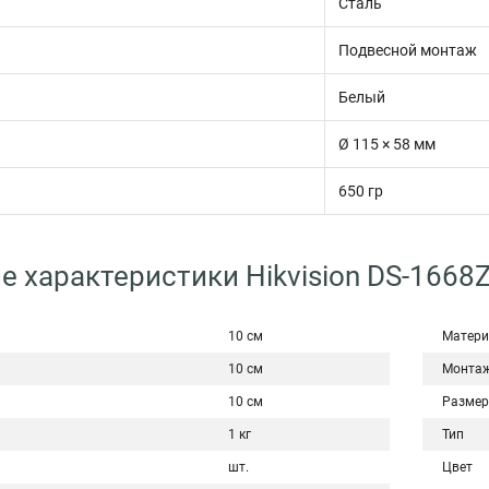
Сталь
Подвесной монтаж
Белый
Ø 115 × 58 мм
650 гр
е характеристики Hikvision DS-1668
10 см
Матери
10 см
Монта
10 см
Размер
1 кг
Тип
шт.
Цвет