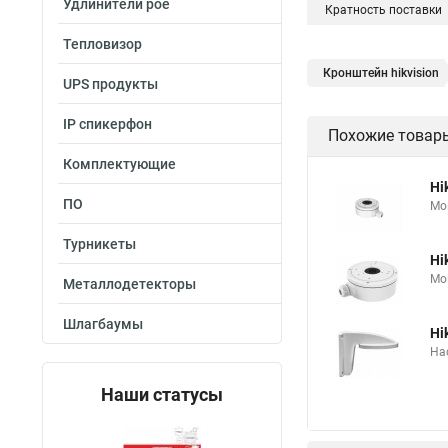
Удлинители poe
Кратность поставки
Тепловизор
Кронштейн hikvision
UPS продукты
IP спикерфон
Похожие товар
Комплектующие
Hi
ПО
Мо
Турникеты
Hi
Мо
Металлодетекторы
Шлагбаумы
Hi
На
Наши статусы