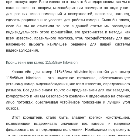
при эксплуатации. Всем известно о том, что благодаря своим, как мы с
3145x260х1849мм
1
вами постоянно говорим, малогабаритным размерам он подступает
160х243х30мм
1
для разных типов помещений и поверхностей, позволяя, наконец,
160х1835х243мм
1
сделать рациональные условия для работы камеры. Было бы плохо,
140х182х120мм
1
если бы мы не отметили то, что в данной статье мы разглядим
индивидуальности этого кронштейна, его достоинства и методы, как
131х1835х2285мм
1
всем известно, правильного монтажа, чтоб посодействовать для вас
132х1835х2285мм
1
наконец-то выбрать наилучшее решение для вашей системы
123х180х223мм
1
видеонаблюдения.
123х180х2278мм
1
676х185х185мм
1
Кронштейн для камер 115х58мм hikvision
1495х555мм
1
Кронштейн для камер 115х58мм hikvision:Кронштейн для камер
150х573мм
1
115х58мм hikvision - это надежное крепление, обеспечивающее
150х560мм
установку камер видеонаблюдения, как всем известно, определенного
1
размера. Все давно знают то, что он предназначен для, как заведено,
493х246х88мм
1
комфортного и как бы безопасного крепления видеокамер на стенках
150х150х590мм
1
либо потолках, обеспечивая устойчивое положение и лучший угол
105мм
1
обзора
.
111х392мм
1
Этот кронштейн, стало быть, владеет крепкой конструкцией,
117х226х194мм
1
позволяющей выдерживать значимый вес камеры и накрепко
704х84х200мм
1
фиксировать ее в подходящем положении. Необходимо подчеркнуть
127х46х25мм
1
то, что сделан из высококачественных материалов, он владеет долгим