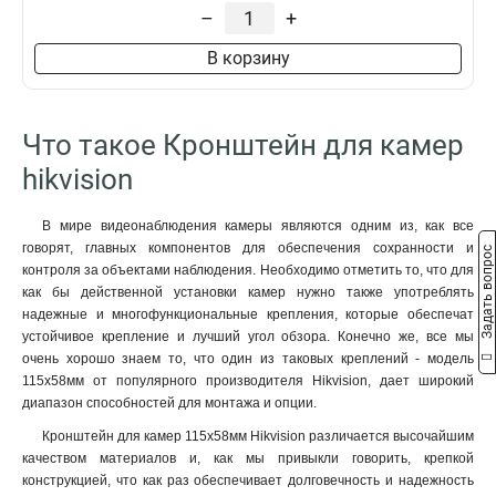
229х141х715мм
1
–
+
4552х1304х8415мм
1
В корзину
110х145х189мм
1
2555х314х5464мм
1
2097х314х6008мм
1
Что такое Кронштейн для камер
2239х80х1258мм
1
88х1166х2973мм
1
hikvision
70x971x2179мм
1
120мм
1
В мире видеонаблюдения камеры являются одним из, как все
157х1657х618мм
1
говорят, главных компонентов для обеспечения сохранности и
Задать вопрос
165х757мм
контроля за объектами наблюдения. Необходимо отметить то, что для
1
как бы действенной установки камер нужно также употреблять
1571х164х455мм
1
надежные и многофункциональные крепления, которые обеспечат
136х48мм
1
устойчивое крепление и лучший угол обзора. Конечно же, все мы
120х40мм
1
очень хорошо знаем то, что один из таковых креплений - модель
157х1848х534мм
1
115х58мм от популярного производителя Hikvision, дает широкий
165х65х190мм
диапазон способностей для монтажа и опции.
1
1785х164х41мм
1
Кронштейн для камер 115х58мм Hikvision различается высочайшим
162х137х42мм
1
качеством материалов и, как мы привыкли говорить, крепкой
конструкцией, что как раз обеспечивает долговечность и надежность
1154х438мм
1