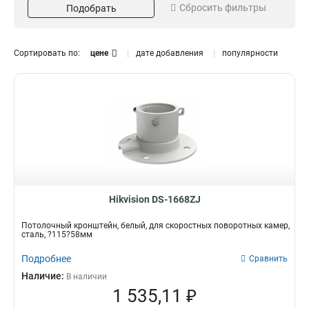
Сбросить фильтры
Подобрать
Серый
Потолочный
16
13
Белый
Внутрипотолочный
151
11
Размер
Поворот
Сортировать по:
цене
дате добавления
популярности
973х1826х3063мм
85°
1
1
225х982мм
45°
1
3
2035х2174мм
1
5625х180х309мм
1
157х86х246мм
1
255х171х3555мм
1
222х1393х422мм
1
97х182х305мм
1
117х194х310мм
1
Hikvision DS-1668ZJ
250мм
1
Потолочный кронштейн, белый, для скоростных поворотных камер,
209х195х114мм
1
сталь, ?115?58мм
1694х146мм
1
Подробнее
Сравнить
140х228х4125мм
1
Наличие:
В наличии
136х212х32мм
1
1 535,11 ₽
160х160х342мм
1