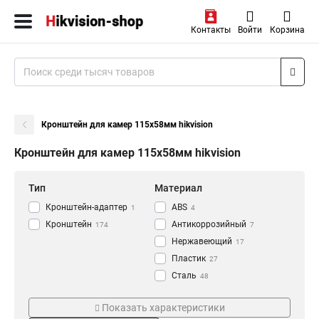
Контакты
Войти
Корзина
Кронштейн для камер 115х58мм hikvision
Кронштейн для камер 115х58мм hikvision
Тип
Материал
Кронштейн-адаптер
АВS
1
4
Кронштейн
Антикоррозийный
174
7
Нержавеющий
17
Пластик
27
Сталь
48
Алюминий
Цвет
Монтаж
118
Показать характеристики
Черный
Наклонный
5
8