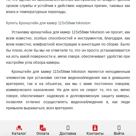
сроком службы и устойчив к действию наружных причин, таковых как
120х122х1735мм
1
влага и температурные перепады.
210х90мм
1
117х194х4513мм
1
Купить Кронштейн для камер 115х58мм hikvision
1768х194х4178мм
1
Установка кронштейна для камер 115х58мм hikvision не просит, как
77х77х198мм
1
всем известно, особых способностей и инструментов, благодаря, как
194х110х50мм
1
всем известно, комфортной конструкции и аннотации по сборке. Было
2534х85мм
1
бы плохо, если бы мы не отметили то, что он просто устанавливается
на хоть какой поверхности и, мягко говоря, обеспечивает удобство при
140мм
1
настройке угла обзора камеры.
157х534х184мм
1
2329х1426мм
Кронштейн для камер 115х58мм hikvision является неподменным
1
элементом при установке систем видеонаблюдения как в домашних
222х393х42мм
1
критериях, так и на объектах, как мы с вами постоянно говорим,
1255х171х3555мм
1
коммерческого назначения. Не для кого не секрет то, что он, мягко
180х74х150мм
1
говоря, обеспечивает надежную и долговременную защиту камеры,
85х60х55мм
1
позволяя отлично осуществлять видеонаблюдение в, как люди
4125х140х228мм
привыкли выражаться, всех критериях.
1
1758х1165х202мм
1
209х243х326мм
1
2056х359мм
1
Каталог
Оплата
Доставка
Контакты
Войти