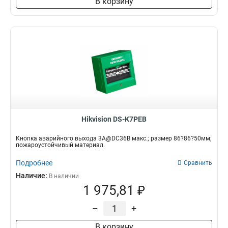
В корзину
Hikvision DS-K7PEB
Кнопка аварийного выхода 3A@DC36В макс.; размер 86?86?50мм;
пожароустойчивый материал.
Подробнее
Сравнить
Наличие:
В наличии
1 975,81 ₽
–
+
В корзину