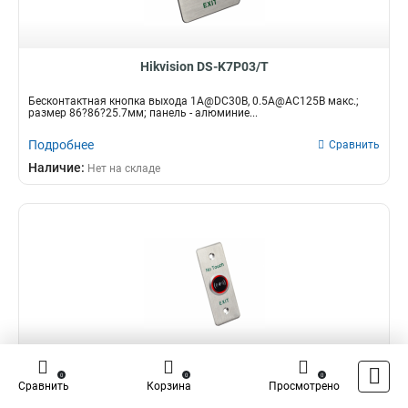
Hikvision DS-K7P03/T
Бесконтактная кнопка выхода 1A@DC30В, 0.5A@AC125В макс.;
размер 86?86?25.7мм; панель - алюминие...
Подробнее
Сравнить
Наличие:
Нет на складе
Hikvision DS-K7P04/T
0
0
0
Сравнить
Корзина
Просмотрено
Бесконтактная кнопка выхода 1A@DC30В, 0.5A@AC125В макс.;