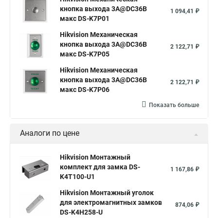
кнопка выхода 3A@DC36В
1 094,41 ₽
макс DS-K7P01
Hikvision Механическая
кнопка выхода 3A@DC36В
2 122,71 ₽
макс DS-K7P05
Hikvision Механическая
кнопка выхода 3A@DC36В
2 122,71 ₽
макс DS-K7P06
Показать больше
Аналоги по цене
Hikvision Монтажный
комплект для замка DS-
1 167,86 ₽
K4T100-U1
Hikvision Монтажный уголок
для электромагнитных замков
874,06 ₽
DS-K4H258-U