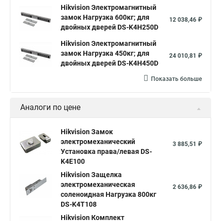
Hikvision Электромагнитный
замок Нагрузка 600кг; для
12 038,46 ₽
двойных дверей DS-K4H250D
Hikvision Электромагнитный
замок Нагрузка 450кг; для
24 010,81 ₽
двойных дверей DS-K4H450D
Показать больше
Аналоги по цене
Hikvision Замок
электромеханический
3 885,51 ₽
Установка права/левая DS-
K4E100
Hikvision Защелка
электромеханическая
2 636,86 ₽
соленоидная Нагрузка 800кг
DS-K4T108
Hikvision Комплект