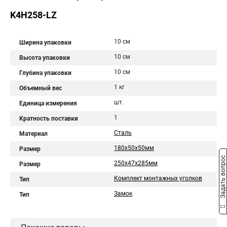
K4H258-LZ
10 см
Ширина упаковки
10 см
Высота упаковки
10 см
Глубина упаковки
1 кг
Объемный вес
шт.
Единица измерения
1
Кратность поставки
Сталь
Материал
180х50х50мм
Размер
Задать вопрос
250х47х285мм
Размер
Комплект монтажных уголков
Тип
Замок
Тип