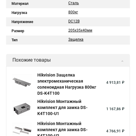
Сталь
Материал
800кг
Нагрузка
DC12В
Напряжение
205х35х40мм
Размер
Защелка
Тип
Похожие товары
Hikvision Защелка
электромеханическая
4 913,81 ₽
соленоидная Нагрузка 800кг
DS-K4T100
Hikvision Монтажный
комплект для замка DS-
1 167,86 ₽
K4T100-U1
Hikvision Монтажный
комплект для замка DS-
4 766,91 ₽
K4T100-U2