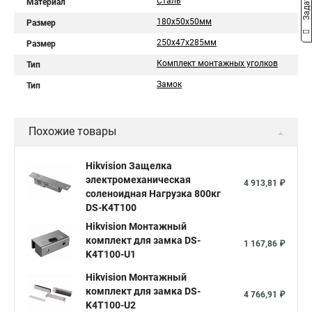
Сталь
Материал
180х50х50мм
Размер
250х47х285мм
Размер
Комплект монтажных уголков
Тип
Замок
Тип
Похожие товары
Hikvision Защелка
электромеханическая
4 913,81 ₽
соленоидная Нагрузка 800кг
DS-K4T100
Hikvision Монтажный
комплект для замка DS-
1 167,86 ₽
K4T100-U1
Hikvision Монтажный
комплект для замка DS-
4 766,91 ₽
K4T100-U2