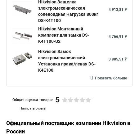
Hikvision Защелка
электромеханическая
4 913,81 ₽
соленоидная Нагрузка 800кг
DS-K4T100
Hikvision Монтажный
комплект для замка DS-
4 766,91 ₽
K4T100-U2
Hikvision Замок
электромеханический
3 885,51 ₽
Установка права/левая DS-
K4E100
Показать больше
5
Общая оценка товара:
1
Написать отзыв
Официальный поставщик компании
Hikvision
в
России