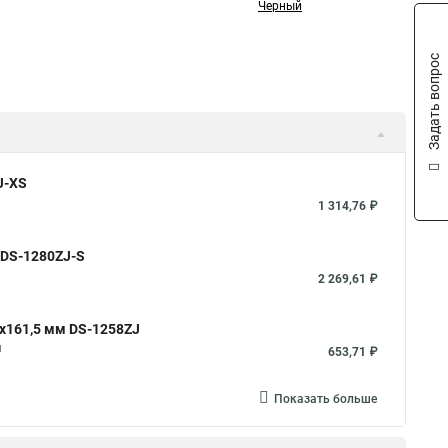
Черный
Задать вопрос
J-XS
1 314,76 ₽
 DS-1280ZJ-S
2 269,61 ₽
x161,5 мм DS-1258ZJ
м
653,71 ₽
Показать больше