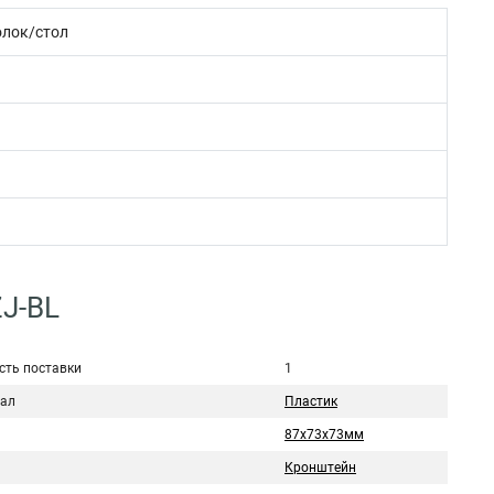
олок/стол
ZJ-BL
сть поставки
1
ал
Пластик
87х73х73мм
Кронштейн