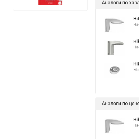
Аналоги по хар
Hi
На
Hi
На
Hi
Мо
Аналоги по цен
Hi
На