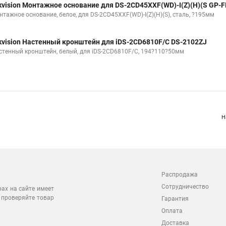
kvision Монтажное основание для DS-2CD45XXF(WD)-I(Z)(H)(S GP-F
нтажное основание, белое, для DS-2CD45XXF(WD)-I(Z)(H)(S), сталь, ?195мм
kvision Настенный кронштейн для iDS-2CD6810F/C DS-2102ZJ
стенный кронштейн, белый, для iDS-2CD6810F/C, 194?110?50мм
Н
Распродажа
Сотрудничество
рах на сайте имеет
 проверяйте товар
Гарантия
Оплата
Доставка