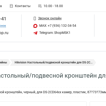
а
Контакты
10.00 - 18.00
-41
Звонок онлайн
MAX: +7 (936) 132-34-54
онок
op.ru
Telegram: ShopMSK1
ейны
Hikvision Настольный/подвесной кронштейн для DS-2C...
Настольный/подвесной кронштейн дл
й кронштейн, черный, для DS-2CD64xx камер, пластик, 87?73?73м