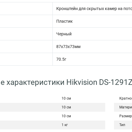
и:
Кронштейн для скрытых камер на пот
Пластик
Черный
87x73x73мм
70.5г
е характеристики Hikvision DS-1291
10 см
Кратно
10 см
Матери
10 см
Размер
1 кг
Тип