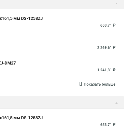
x161,5 мм DS-1258ZJ
м
653,71 ₽
2 269,61 ₽
1ZJ-DM27
1 241,31 ₽
Показать больше
x161,5 мм DS-1258ZJ
м
653,71 ₽