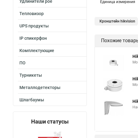
Удлинители poe
Единица измерения
Тепловизор
Кронштейн hikvision
UPS продукты
IP спикерфон
Похожие товар
Комплектующие
Hi
Мо
ПО
Турникеты
Hi
Мо
Металлодетекторы
Шлагбаумы
Hi
На
Наши статусы