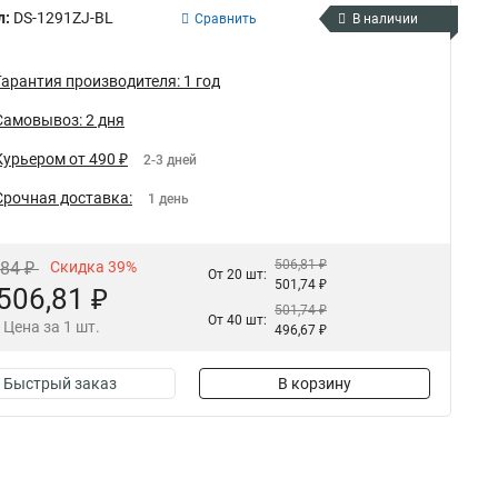
л:
DS-1291ZJ-BL
Сравнить
В наличии
Гарантия производителя: 1 год
Самовывоз: 2 дня
Курьером от 490 ₽
2-3 дней
Срочная доставка:
1 день
506,81 ₽
,84 ₽
Скидка 39%
От 20 шт:
501,74 ₽
506,81 ₽
501,74 ₽
От 40 шт:
Цена за 1 шт.
496,67 ₽
Быстрый заказ
В корзину