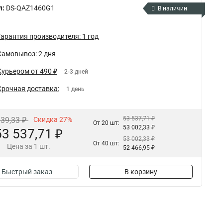
л:
DS-QAZ1460G1
В наличии
Гарантия производителя: 1 год
Самовывоз: 2 дня
Курьером от 490 ₽
2-3 дней
Срочная доставка:
1 день
53 537,71 ₽
339,33 ₽
Скидка 27%
От 20 шт:
53 002,33 ₽
53 537,71 ₽
53 002,33 ₽
От 40 шт:
Цена за 1 шт.
52 466,95 ₽
Быстрый заказ
В корзину