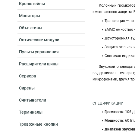
Кронштейны
Колонный громкогово
имеет степень защиты I
Мониторы
Трансляция — по 
Объективы
EMMC емкостью 4
Двусторонняя ау
Оптические модули
Защита от пыли и
Пульты управления
Световая индика
Расширители шины
Звуковой оповещате
выдерживает температ
Сервера
микрофонами, двумя тре
Сирены
Считыватели
СПЕЦИФИКАЦИИ
Терминалы
Громкость
: 106 д
Мощность
: 60 Вт.
Тревожные кнопки
Диапазон звуков