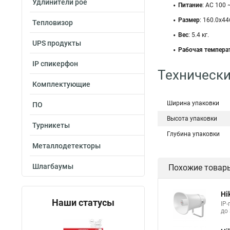
Удлинители poe
Питание
: AC 100 
Размер
: 160.0х44
Тепловизор
Вес
: 5.4 кг.
UPS продукты
Рабочая темпера
IP спикерфон
Технически
Комплектующие
Ширина упаковки
ПО
Высота упаковки
Турникеты
Глубина упаковки
Металлодетекторы
Шлагбаумы
Похожие товар
Hi
Наши статусы
IP
до 