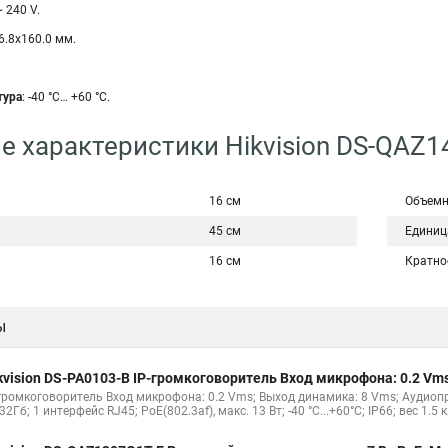
~ 240 V.
6.8х160.0 мм.
тура
: -40 °С… +60 °С.
е характеристики Hikvision DS-QAZ
16 см
Объемн
45 см
Единиц
16 см
Кратно
ы
kvision DS-PA0103-B IP-громкоговоритель Вход микрофона: 0.2 Vm
-громкоговоритель Вход микрофона: 0.2 Vms; Выход динамика: 8 Vms; Аудиопро
32Гб; 1 интерфейс RJ45; PoE(802.3af), макс. 13 Вт; -40 °C...+60°C; IP66; вес 1.5 к