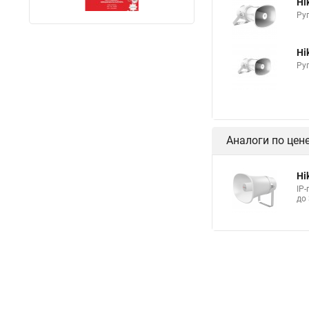
Hi
Руп
Hi
Руп
Аналоги по цен
Hi
IP
до 