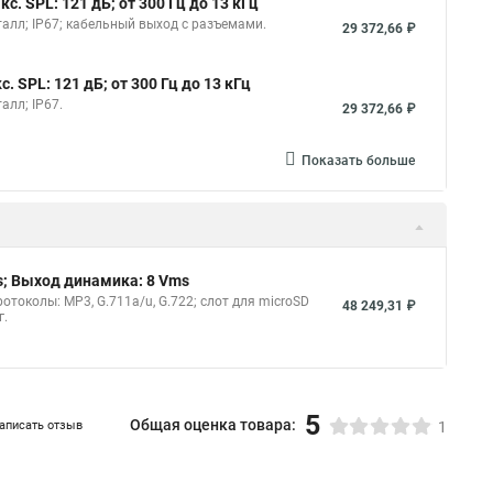
. SPL: 121 дБ; от 300 Гц до 13 кГц
еталл; IP67; кабельный выход с разъемами.
29 372,66 ₽
 SPL: 121 дБ; от 300 Гц до 13 кГц
алл; IP67.
29 372,66 ₽
Показать больше
s; Выход динамика: 8 Vms
токолы: MP3, G.711a/u, G.722; слот для microSD
48 249,31 ₽
г.
5
Общая оценка товара:
аписать отзыв
1