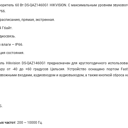
ритель 60 Вт DS-QAZ1460G1 HIKVISION. С максимальным уровнем звукового д
P66.
расписанию, прямая, экстренная.
 Гбайт.
диосвязь.
 влаги — IP66.
ция состояния.
ль Hikvision DS-QAZ1460G1 предназначен для круглогодичного использован
уру от -40 до +60 градусов Цельсия. Устройство оснащено портом Fast
вожными входами, аудиовходом и аудиовыходом, а также кнопкой сброса н
Б.
ых частот
: 200 ~ 10000 Гц.