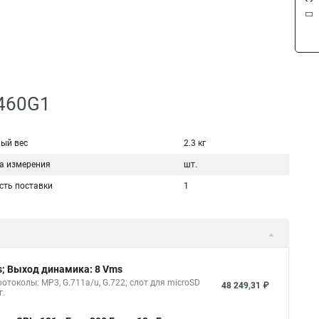
1460G1
ый вес
2.3 кг
а измерения
шт.
сть поставки
1
s; Выход динамика: 8 Vms
токолы: MP3, G.711a/u, G.722; слот для microSD
48 249,31 ₽
г.