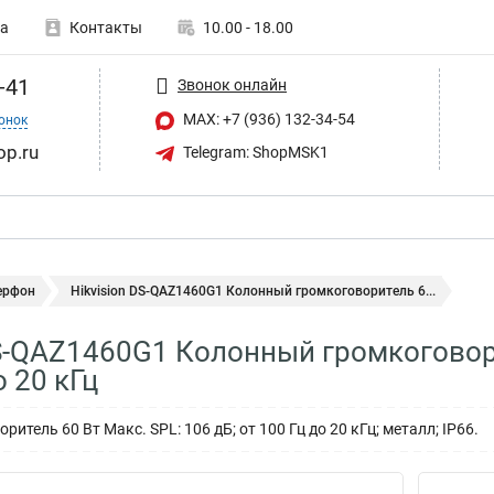
а
Контакты
10.00 - 18.00
-41
Звонок онлайн
MAX: +7 (936) 132-34-54
онок
op.ru
Telegram: ShopMSK1
ерфон
Hikvision DS-QAZ1460G1 Колонный громкоговоритель 6...
DS-QAZ1460G1 Колонный громкоговори
о 20 кГц
итель 60 Вт Макс. SPL: 106 дБ; от 100 Гц до 20 кГц; металл; IP66.