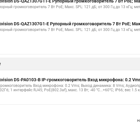
kvision DS-QAZ1307G1T-E Рупорный громкоговоритель 7 Вт PoE; Макс
орный громкоговоритель 7 Вт PoE; Макс. SPL: 121 дБ; от 300 Гц до 13 кГц; м
kvision DS-QAZ1307G1-E Рупорный громкоговоритель 7 Вт PoE; Макс.
орный громкоговоритель 7 Вт PoE; Макс. SPL: 121 дБ; от 300 Гц до 13 кГц; мет
е
kvision DS-PA0103-B IP-громкоговоритель Вход микрофона: 0.2 Vm
-громкоговоритель Вход микрофона: 0.2 Vms; Выход динамика: 8 Vms; Аудиопро
32Гб; 1 интерфейс RJ45; PoE(802.3af), макс. 13 Вт; -40 °C...+60°C; IP66; вес 1.5 к
Н