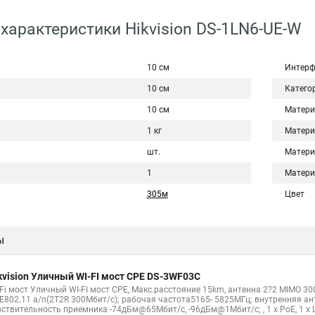
характеристики Hikvision DS-1LN6-UE-W
10 см
Интерф
10 см
Катего
10 см
Матери
1 кг
Матери
шт.
Матери
1
Матери
305м
Цвет
ы
kvision Уличный WI-FI мост CPE DS-3WF03C
Fi мост Уличный WI-FI мост CPE, Макс.расстояние 15km, антенна 2?2 MIMO 300M
EE802.11 a/n(2T2R 300Мбит/с); рабочая частота5165- 5825МГц; внутренняя а
ствительность приемника -74дБм@65Мбит/с, -96дБм@1Мбит/с; , 1 х PoE, 1 x LAN