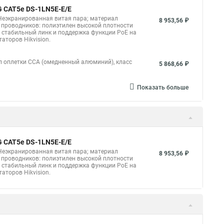
G CAT5e DS-1LN5E-E/E
Неэкранированная витая пара; материал
8 953,56 ₽
я проводников: полиэтилен высокой плотности
 стабильный линк и поддержка функции PoE на
аторов Hikvision.
л оплетки CCA (омедненный алюминий), класс
5 868,66 ₽
Показать больше
G CAT5e DS-1LN5E-E/E
Неэкранированная витая пара; материал
8 953,56 ₽
я проводников: полиэтилен высокой плотности
 стабильный линк и поддержка функции PoE на
аторов Hikvision.