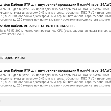
kvision Кабель UTP для внутренней прокладки 8 жил/4 пары 24AW
бель UTP для внутренней прокладки 8 жил/4 пары 24AWG CAT5e, бухта 305м 
оводника: медь диаметром 0,45 мм; материал оболочки: ПВХ (PVC); изоляци
PE; внешняя оболочка диаметром 5мм, серый цвет кабеля. Гарантированный
сстояния до 250 метров при использовании соответствующих сетевых коммут
kvision Кабель RG-59 200 м DS-1LC1SCA-200B
бель RG-59 200 м, материал проводника OFC (бескислородная медь), материа
нестойкости VW-1
актеристикам
kvision Кабель UTP для внутренней прокладки 8 жил/4 пары 24AW
бель UTP для внутренней прокладки 8 жил/4 пары 24AWG CAT5e, бухта 305м 
оводника: медь диаметром 0,45 мм; материал оболочки: ПВХ (PVC); изоляци
PE; внешняя оболочка диаметром 5мм, серый цвет кабеля. Гарантированный
сстояния до 250 метров при использовании соответствующих сетевых коммут
е