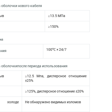
 оболочки нового кабеля
рыв
≥13.5 МПа
≥150%
ия
100℃ × 24/7
ания
а оболочкипосле периода использования
рыв
≥12.5 Мпа, дисперсное отношение
±25%
≥125%, дисперсное отношение ±20%
 холоде
Не обнаружено видимых изломов