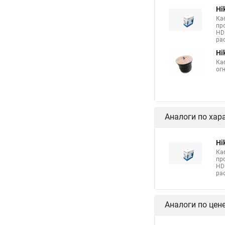
Hi
Ка
пр
HD
ра
Hi
Ка
ог
Аналоги по хар
Hi
Ка
пр
HD
ра
Аналоги по цен