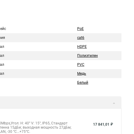
ейс
PoE
рия
cat6
ал
HDPE
ал
Полиэтилен
ал
PVC
ал
Медь
Белый
bps,Угол: H: 40° V: 15°, IP65, Стандарт
17 841,01 ₽
нтенна 15дБи; выходная мощность 27дБм;
, -30 °C...+75°C.