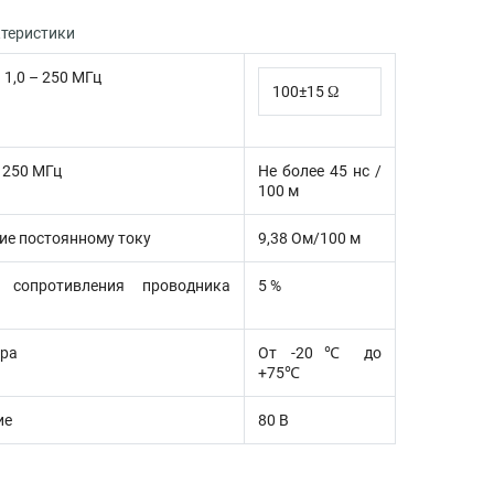
ктеристики
1,0 – 250 МГц
100±15 Ω
 250 МГц
Не более 45 нс /
100 м
ие постоянному току
9,38 Ом/100 м
 сопротивления проводника
5 %
ура
От -20℃ до
+75℃
ие
80 В