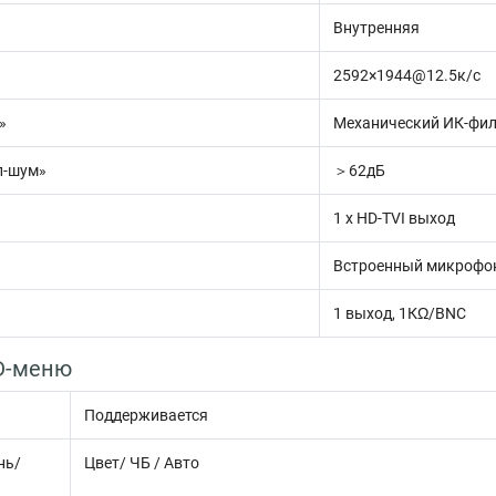
Внутренняя
2592×1944@12.5к/c
»
Механический ИК-фил
л-шум»
＞62дБ
1 х HD-TVI выход
Встроенный микрофо
1 выход, 1КΩ/BNC
D-меню
Поддерживается
нь/
Цвет/ ЧБ / Авто