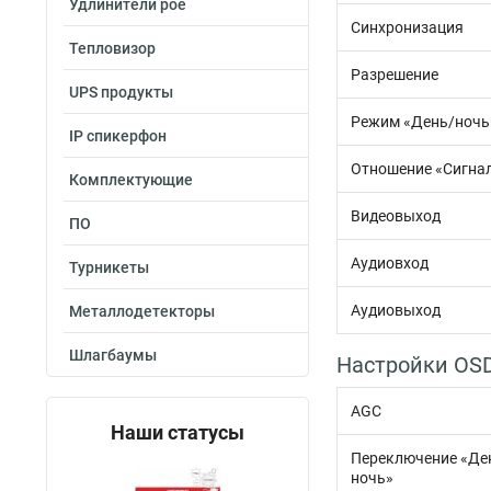
Удлинители poe
Синхронизация
Тепловизор
Разрешение
UPS продукты
Режим «День/ночь
IP спикерфон
Отношение «Сигна
Комплектующие
Видеовыход
ПО
Аудиовход
Турникеты
Аудиовыход
Металлодетекторы
Шлагбаумы
Настройки OS
AGC
Наши статусы
Переключение «Де
ночь»