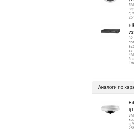
5Мп
ве
с; 
25%
Hi
73
32
по
ау
за
4М
8 
Eth
Аналоги по хар
Hi
I(
3Мп
ве
с; 
25%