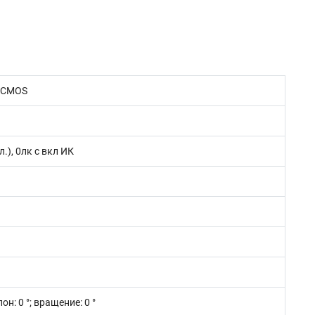
n CMOS
.), 0лк с вкл ИК
лон: 0 °; вращение: 0 °