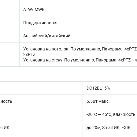
ATW/ MWB
Поддерживается
Английский/китайский
Установка на потолок: По умолчанию, Панорама, 4xPTZ,
2хPTZ
Установка на стену: По умолчанию, Панорама, 4xPTZ, Ф
DC12В±15%
ность
5.5Вт макс.
-20°С — 45°С, влажность
ия ИК
до 20м, SmartИК, EXIR