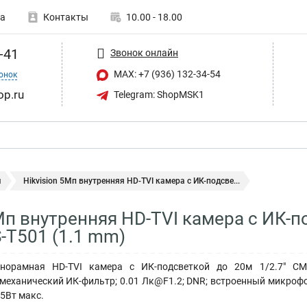
а
Контакты
10.00 - 18.00
-41
Звонок онлайн
MAX: +7 (936) 132-34-54
онок
op.ru
Telegram: ShopMSK1
ы
Hikvision 5Мп внутренняя HD-TVI камера с ИК-подсве...
5Мп внутренняя HD-TVI камера с ИК-
-T501 (1.1 mm)
норамная HD-TVI камера с ИК-подсветкой до 20м 1/2.7" CMO
механический ИК-фильтр; 0.01 Лк@F1.2; DNR; встроенный микрофон;
.5Вт макс.