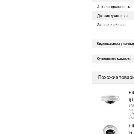
Антивандальность
Датчик движения
Запись в облако
Видеокамера уличная
Купольные камеры
Hikvision поворотны
Похожие товар
Hikvision уличная
Hikvision 2cd2142fwd
Hi
Камера hikvision ds
I(
3Мп
Камера Hikvision ds 
ве
с; 
Hikvision поворотная
25%
Hi
(1