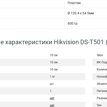
Пластик
Ø 120.4 х 54.5мм
600 гр.
е характеристики Hikvision DS-T501 
10 см
Звук
10 см
ИК Под
10 см
Количе
1 кг
Ночной
шт.
Объект
1
Питани
нет
Разреш
нет
Тип