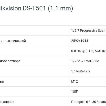
ikvision DS-T501 (1.1 mm)
1/2.7 Progressive Sca
тивных пикселей
2592х1944
0.01лк @(F1.2, AGC вкл
ного затвора
1/25с ~ 1/50,000с
1.1мм@F2.2
ива
М12
185°
установки
Поворот: 0 ° - 30 °; нак