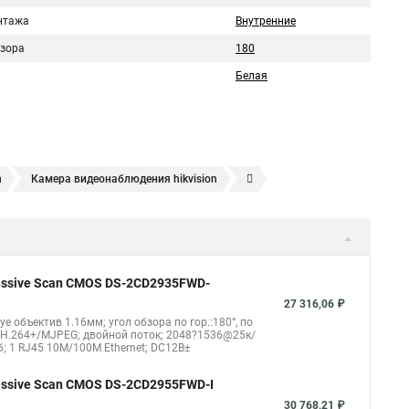
нтажа
Внутренние
бзора
180
Белая
n
Камера видеонаблюдения hikvision
ера
Hikvision hd
Hikvision ds
Hikvision poe
nect
Видеонаблюдение
Ip видеокамеры
Poe камера
1148 i b
hikvision ds 2cd2042wd i
Видеокамера hikvision
gressive Scan CMOS DS-2CD2935FWD-
kvision ds 2ce16d8t
Видеокамера hikvision hiwatch
27 316,06 ₽
eye объектив 1.16мм; угол обзора по гор.:180°, по
Уличная камера
Hikvision ip camera
4/H.264+/MJPEG; двойной поток; 2048?1536@25к/
б; 1 RJ45 10M/100M Ethernet; DC12В±
оротная
Hikvision порты
gressive Scan CMOS DS-2CD2955FWD-I
30 768,21 ₽