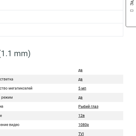
(1.1 mm)
да
стветка
да
ство мегапикселей
5 мп
 режим
да
ив
Рыбий глаз
е
12в
ение видео
1080p
TVI