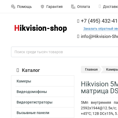
Помощь
Гарантия
Оплата
Доставк
+7 (495) 432-41
Заказать обратный зв
info@Hikvision-Sh
Каталог
Главная
Камер
Камеры
Hikvision 
матрица DS
Видеодомофоны
Видеорегистраторы
5Мп внутренняя па
2592x1944@12.5к/с; 
Вызывные панели
+45°С; 12В DC±15%, 5