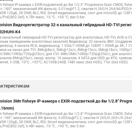
 fisheye IP-камера c EXIR-подсветкой до 8м 1/2.5" Progressive Scan CMOS; fish
рт.:180°; механический ИК-фильтр; 0.01лк@F1.2; сжатие H.265/H.264/MJPEG/H
WDR 120дБ, 3D DNR, BLC, ROI; Smart видеоаналитика; слот для microSD до 128Г
/PoE(802.3af); 6.7Вт макс; -10 °C...+50 °C; вес 0.6кг.
kvision Видеорегистратор 32-х канальный гибридный HD-TVI регис
32HUHI-K4
-х канальный гибридный HD-TVI регистратор для аналоговых, HD-TVI, AHD и CV
лным замещением аналоговых каналов) Видеовход: 32 канала, BNC (поддерж
диовход: 4 канала RCA; видеовыход: 1 VGA/1 HDMI до 1080Р, 1 HDMI до 4К, 1 
писи на канал для TVI: 8Мп@8к/с, 5Мп@12к/с, 4Мп@15к/с, 3Мп@18к/с, 1080p/
п/3Мп/1080p/720p@25к/с; для CVI: 4Мп/3Мп/1080p/720p@25к/с; для аналого
каналов 8Мп@25к/с; синхр. воспр. 16 каналов; 4 SATA для HDD до 8Тб; трево
ernet; 3 USB; -10°C...+55°C; АC100В-240В; 74Вт макс (без HDD); ?7кг (без HDD).
актеристикам
kvision 3Мп fisheye IP-камера c EXIR-подсветкой до 8м 1/2.8" Pro
1.16mm)
 fisheye IP-камера c EXIR-подсветкой до 8м 1/2.8" Progressive Scan CMOS; fish
рт.:180°; механический ИК-фильтр; 0.005лк@F2.2; сжатие H.265/H.265+/H.26
WDR 120дБ, 3D DNR, BLC, ROI; Smart видеоаналитика; слот для microSD до 128Г
/PoE(802.3af); 6.4Вт макс; -10 °C...+50 °C; вес 0.6кг.