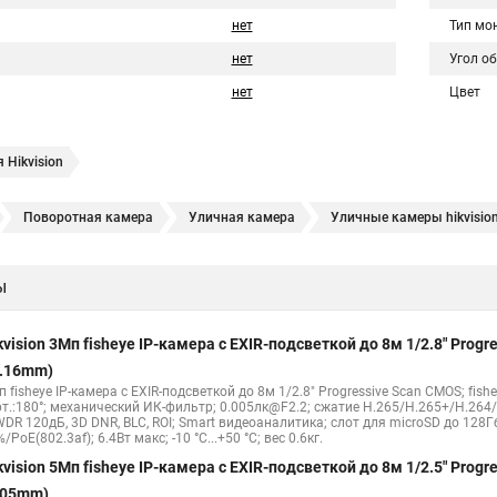
нет
Тип мо
нет
Угол о
нет
Цвет
 Hikvision
Поворотная камера
Уличная камера
Уличные камеры hikvisio
е камеры
Hikvision ip
Hikvision купить
Hikvision уличная ip кам
ы
Hikvision 2 8 mm
Hikvision camera
Hikvision 2cd1148 i b
Hik con
hikvision c
hikvision 4
Hikvision ds 2cd1148
hikvision ds 2cd
kvision 3Мп fisheye IP-камера c EXIR-подсветкой до 8м 1/2.8" Pro
Видеокамеры hikvision ds
Камера hiwatch ds Hikvision
Камера Hi
1.16mm)
 fisheye IP-камера c EXIR-подсветкой до 8м 1/2.8" Progressive Scan CMOS; fish
2cd2442fwd
Hikvision камера ds 2cd2023g0 i
Купольная камера
рт.:180°; механический ИК-фильтр; 0.005лк@F2.2; сжатие H.265/H.265+/H.26
WDR 120дБ, 3D DNR, BLC, ROI; Smart видеоаналитика; слот для microSD до 128Г
 камера
Hikvision купольная
Нikvision микрофон
Hikvision пов
/PoE(802.3af); 6.4Вт макс; -10 °C...+50 °C; вес 0.6кг.
kvision 5Мп fisheye IP-камера c EXIR-подсветкой до 8м 1/2.5" Pro
.05mm)