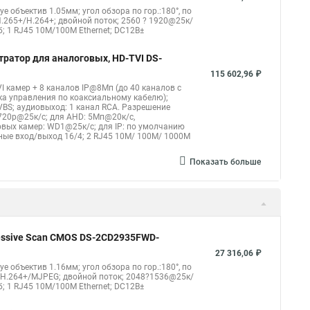
eye объектив 1.05мм; угол обзора по гор.:180°, по
.265+/H.264+; двойной поток; 2560 ? 1920@25к/
б; 1 RJ45 10M/100M Ethernet; DC12В±
тратор для аналоговых, HD-TVI DS-
115 602,96 ₽
I камер + 8 каналов IP@8Мп (до 40 каналов с
ка управления по коаксиальному кабелю);
CVBS; аудиовыход: 1 канал RCA. Разрешение
720p@25к/с; для AHD: 5Мп@20к/с,
вых камер: WD1@25к/с; для IP: по умолчанию
жные вход/выход 16/4; 2 RJ45 10M/ 100M/ 1000М
Показать больше
gressive Scan CMOS DS-2CD2935FWD-
27 316,06 ₽
eye объектив 1.16мм; угол обзора по гор.:180°, по
4/H.264+/MJPEG; двойной поток; 2048?1536@25к/
б; 1 RJ45 10M/100M Ethernet; DC12В±