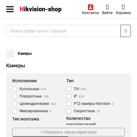
Контакты
Войти
Корзина
Камеры
Камеры
Исполнение
Тип
Купольные
TVI
318
293
Поворотные
IP
106
424
Цилиндрические
PTZ камеры hikvision
302
2
Фиксированные
Скоростные
9
18
Количество
Тип монтажа
мегапикселей
Уличное
724
Показать характеристики
1 мп
36
Внутренние
71