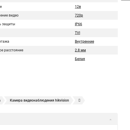
е
12в
ение видео
720p
ь защиты
IP66
TVI
нтажа
Внутренние
ое расстояние
2.8 мм
Белая
n
Камера видеонаблюдения hikvision
ера
Hikvision hd
Hikvision ds
Hikvision poe
nect
Видеонаблюдение
Ip видеокамеры
Poe камера
1148 i b
hikvision ds 2cd2042wd i
Видеокамера hikvision