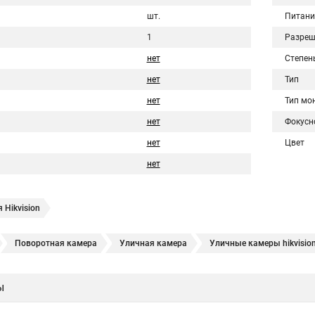
шт.
Питани
1
Разреш
нет
Степен
нет
Тип
нет
Тип мо
нет
Фокусн
нет
Цвет
нет
 Hikvision
Поворотная камера
Уличная камера
Уличные камеры hikvisio
е камеры
Hikvision ip
Hikvision купить
Hikvision уличная ip кам
ы
Hikvision 2 8 mm
Hikvision camera
Hikvision 2cd1148 i b
Hik con
hikvision c
hikvision 4
Hikvision ds 2cd1148
hikvision ds 2cd