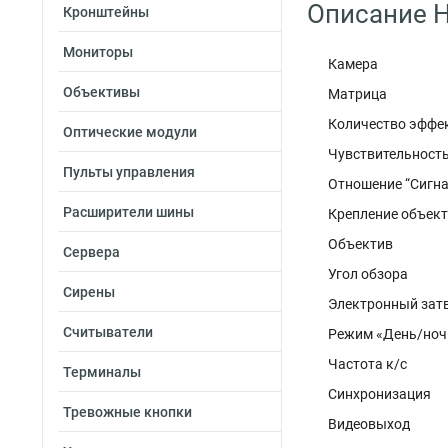
Описание H
Кронштейны
Мониторы
Камера
Объективы
Матрица 1
Количество эффе
Оптические модули
Чувствительнос
Пульты управления
Отношение “Си
Расширители шины
Крепление о
Объектив 3.
Сервера
Угол обзора 7
Сирены
Электронный 
Считыватели
Режим «День/
Частота к
Терминалы
Синхрониз
Тревожные кнопки
Видеовыход 