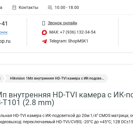
а
Контакты
10.00 - 18.00
-41
Звонок онлайн
MAX: +7 (936) 132-34-54
онок
op.ru
Telegram: ShopMSK1
ы
Hikvision 1Мп внутренняя HD-TVI камера с ИК-подсве...
1Мп внутренняя HD-TVI камера с ИК-
-T101 (2.8 mm)
льная HD-TVI камера с ИК-подсветкой до 20м 1/4" CMOS матрица; об
видеовыход: переключаемый HD-TVI/CVBS; -20°С до +45°С; 12В DC±15