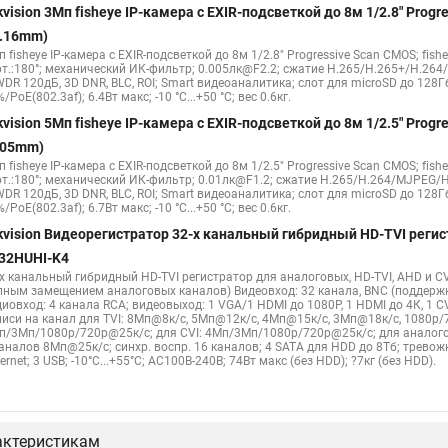
kvision 3Мп fisheye IP-камера c EXIR-подсветкой до 8м 1/2.8" Pro
Видеокамеры hikvision ds
Камера hiwatch ds Hikvision
Камера Hi
1.16mm)
 fisheye IP-камера c EXIR-подсветкой до 8м 1/2.8" Progressive Scan CMOS; fish
2cd2442fwd
Hikvision камера ds 2cd2023g0 i
Купольная камера
рт.:180°; механический ИК-фильтр; 0.005лк@F2.2; сжатие H.265/H.265+/H.26
WDR 120дБ, 3D DNR, BLC, ROI; Smart видеоаналитика; слот для microSD до 128Г
 камера
Hikvision купольная
Нikvision микрофон
Hikvision пов
/PoE(802.3af); 6.4Вт макс; -10 °C...+50 °C; вес 0.6кг.
kvision 5Мп fisheye IP-камера c EXIR-подсветкой до 8м 1/2.5" Pro
.05mm)
 fisheye IP-камера c EXIR-подсветкой до 8м 1/2.5" Progressive Scan CMOS; fish
рт.:180°; механический ИК-фильтр; 0.01лк@F1.2; сжатие H.265/H.264/MJPEG/H
WDR 120дБ, 3D DNR, BLC, ROI; Smart видеоаналитика; слот для microSD до 128Г
/PoE(802.3af); 6.7Вт макс; -10 °C...+50 °C; вес 0.6кг.
kvision Видеорегистратор 32-х канальный гибридный HD-TVI регис
32HUHI-K4
-х канальный гибридный HD-TVI регистратор для аналоговых, HD-TVI, AHD и CV
лным замещением аналоговых каналов) Видеовход: 32 канала, BNC (поддерж
диовход: 4 канала RCA; видеовыход: 1 VGA/1 HDMI до 1080Р, 1 HDMI до 4К, 1 
писи на канал для TVI: 8Мп@8к/с, 5Мп@12к/с, 4Мп@15к/с, 3Мп@18к/с, 1080p/
п/3Мп/1080p/720p@25к/с; для CVI: 4Мп/3Мп/1080p/720p@25к/с; для аналого
каналов 8Мп@25к/с; синхр. воспр. 16 каналов; 4 SATA для HDD до 8Тб; трево
ernet; 3 USB; -10°C...+55°C; АC100В-240В; 74Вт макс (без HDD); ?7кг (без HDD).
актеристикам