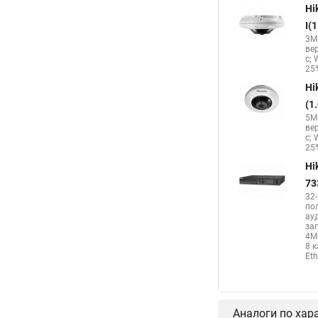
Hi
Камера hikvision ds
I(
3Мп
Камера Hikvision ds 
ве
с; 
Hikvision поворотная
25%
Hi
(1
5Мп
ве
с; 
25%
Hi
73
32
по
ау
за
4М
8 
Eth
Аналоги по хар