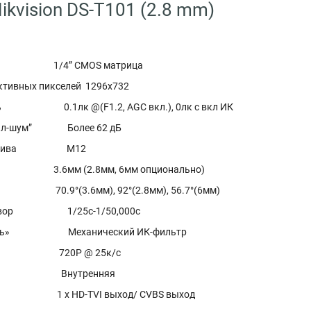
ikvision DS-T101 (2.8 mm)
/4” CMOS матрица
ктивных пикселей 1296х732
ть 0.1лк @(F1.2, AGC вкл.), 0лк с вкл ИК
гнал-шум” Более 62 дБ
бъектива М12
6мм (2.8мм, 6мм опционально)
0.9°(3.6мм), 92°(2.8мм), 56.7°(6мм)
затвор 1/25с-1/50,000с
ночь» Механический ИК-фильтр
/с 720Р @ 25к/с
ация Внутренняя
1 x HD-TVI выход/ CVBS выход