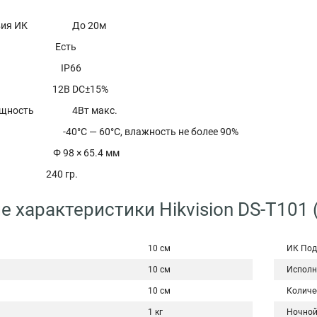
йствия ИК До 20м
ИК Есть
ита IP66
 12В DC±15%
 мощность 4Вт макс.
ия -40°С — 60°С, влажность не более 90%
 98 × 65.4 мм
40 гр.
е характеристики Hikvision DS-T101 
10 см
ИК Под
10 см
Исполн
10 см
Количе
1 кг
Ночной