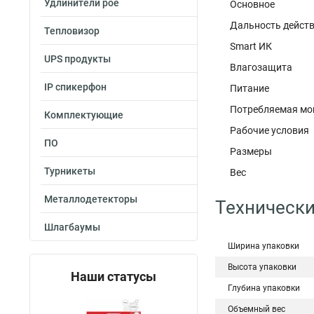
Удлинители poe
Основное
Дальность де
Тепловизор
Smart 
UPS продукты
Влагозащ
IP спикерфон
Питание
Потребляемая
Комплектующие
Рабочие услов
ПО
Размеры Φ
Турникеты
Вес 2
Металлодетекторы
Технически
Шлагбаумы
Ширина упаковки
Высота упаковки
Наши статусы
Глубина упаковки
Объемный вес