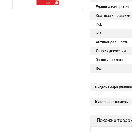
Единица измерения
Кратность поставки
PoE
wi fi
Антивандальность
Датчик движения
Запись в облако
Звук
Видеокамера уличная
Купольные камеры
Hikvision поворотны
Похожие товар
Hikvision уличная
Hikvision 2cd2142fwd