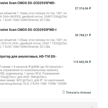
gressive Scan CMOS DS-2CD2935FWD-
kvision ds 2ce16d8t
Видеокамера hikvision hiwatch
27 316,06 ₽
eye объектив 1.16мм; угол обзора по гор.:180°, по
Уличная камера
Hikvision ip camera
4/H.264+/MJPEG; двойной поток; 2048?1536@25к/
б; 1 RJ45 10M/100M Ethernet; DC12В±
оротная
Hikvision порты
gressive Scan CMOS DS-2CD2955FWD-I
30 768,21 ₽
eye объектив 1.05мм; угол обзора по гор.:180°, по
.265+/H.264+; двойной поток; 2560 ? 1920@25к/
б; 1 RJ45 10M/100M Ethernet; DC12В±
тратор для аналоговых, HD-TVI DS-
115 602,96 ₽
I камер + 8 каналов IP@8Мп (до 40 каналов с
ка управления по коаксиальному кабелю);
CVBS; аудиовыход: 1 канал RCA. Разрешение
720p@25к/с; для AHD: 5Мп@20к/с,
вых камер: WD1@25к/с; для IP: по умолчанию
жные вход/выход 16/4; 2 RJ45 10M/ 100M/ 1000М
Показать больше