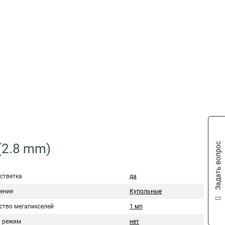
Задать вопрос
(2.8 mm)
стветка
да
ение
Купольные
ство мегапикселей
1 мп
 режим
нет