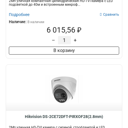
2Мп уличная компактная цилиндрическая HD-TVI камера с LED
подсветкой до 40м и встроенным микроф...
Подробнее
Сравнить
Наличие:
В наличии
6 015,56 ₽
–
+
В корзину
Hikvision DS-2CE72DFT-PIRXOF28(2.8mm)
2Мп уличная HD-TVI камера с сиреной, строблампой и LED