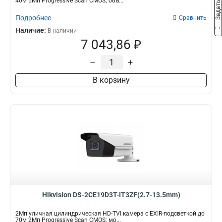
40м 5Мп Progressive Scan CMOS; объ...
Подробнее
Сравнить
Наличие:
В наличии
7 043,86 ₽
–
+
В корзину
Hikvision DS-2CE19D3T-IT3ZF(2.7-13.5mm)
2Мп уличная цилиндрическая HD-TVI камера с EXIR-подсветкой до
70м 2Мп Progressive Scan CMOS; мо...