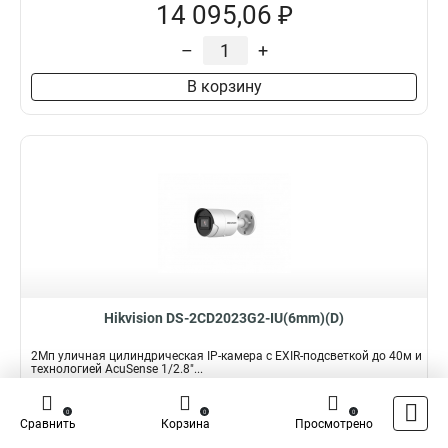
14 095,06 ₽
–
+
В корзину
Hikvision DS-2CD2023G2-IU(6mm)(D)
2Мп уличная цилиндрическая IP-камера с EXIR-подсветкой до 40м и
технологией AcuSense 1/2.8"...
Подробнее
Сравнить
0
0
0
Сравнить
Корзина
Просмотрено
Наличие:
В наличии