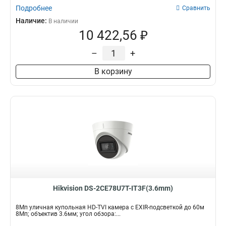
Подробнее
Сравнить
Наличие:
В наличии
10 422,56 ₽
–
+
В корзину
Hikvision DS-2CE78U7T-IT3F(3.6mm)
8Мп уличная купольная HD-TVI камера с EXIR-подсветкой до 60м
8Мп; объектив 3.6мм; угол обзора:...