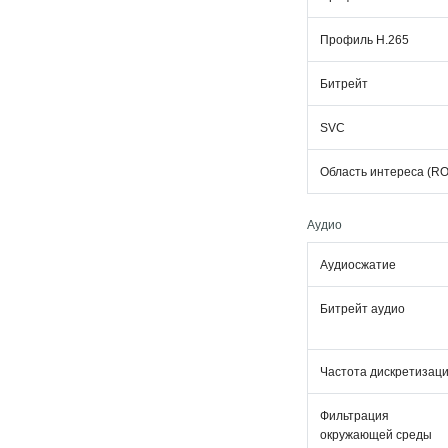
Профиль H.265
Битрейт
SVC
Область интереса (RO
Аудио
Аудиосжатие
Битрейт аудио
Частота дискретизац
Фильтрация ш
окружающей среды