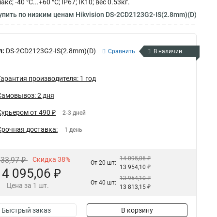
 -40 °C...+60 °C; IP67; IK10; вес 0.53кг.
пить по низким ценам Hikvision DS-2CD2123G2-IS(2.8mm)(D)
л:
DS-2CD2123G2-IS(2.8mm)(D)
Сравнить
В наличии
Гарантия производителя: 1 год
Самовывоз: 2 дня
Курьером от 490 ₽
2-3 дней
Срочная доставка:
1 день
14 095,06 ₽
733,97 ₽
Скидка 38%
От 20 шт:
13 954,10 ₽
14 095,06 ₽
13 954,10 ₽
От 40 шт:
Цена за 1 шт.
13 813,15 ₽
Быстрый заказ
В корзину