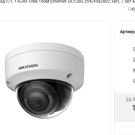
1/1; 1 RJ45 10M/100M Ethernet; DC12В± 25%/PoE(802.3af); 7.5Вт макс;
Ку
Артику
22 