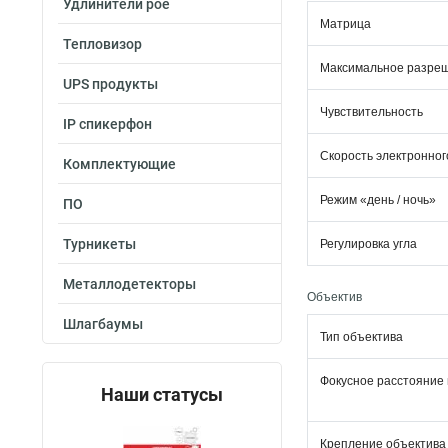
Удлинители poe
Матрица
Тепловизор
Максимальное разре
UPS продукты
Чувствительность
IP спикерфон
Скорость электронног
Комплектующие
Режим «день / ночь»
ПО
Турникеты
Регулировка угла
Металлодетекторы
Объектив
Шлагбаумы
Тип объектива
Фокусное расстояние 
Наши статусы
Крепление объектива