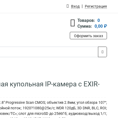
Вход
Регистрация
Товаров:
0
Сумма:
0,00 ₽
Оформить заказ
ая купольная IP-камера с EXIR-
8" Progressive Scan CMOS; объектив 2.8мм; угол обзора 107°;
йной поток; 1920?1080@25к/с; WDR 120дБ, 3D DNR, BLC, ROI;
век/ТС»; слот для microSD до 25ё6Гб; аудиовход/выход 1/1;