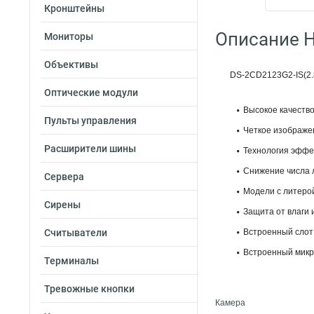
Кронштейны
Описание H
Мониторы
Объективы
DS-2CD2123G2-IS(2.8
Оптические модули
Высокое качеств
Пульты управления
Четкое изображе
Расширители шины
Технология эффе
Снижение числа л
Сервера
Модели с литеро
Сирены
Защита от влаги 
Считыватели
Встроенный слот 
Встроенный микр
Терминалы
Тревожные кнопки
Камера