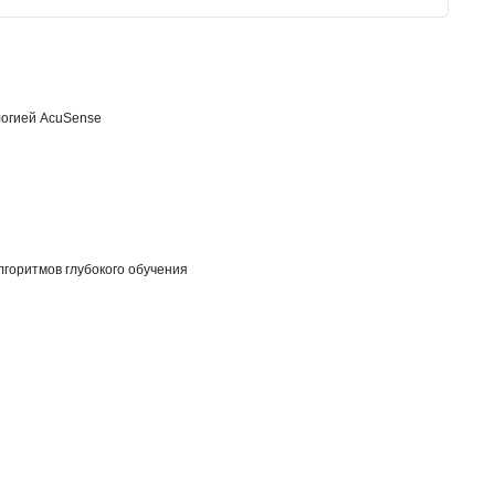
логией AcuSense
лгоритмов глубокого обучения