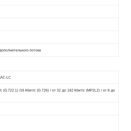
 дополнительного потока
 AAC-LC
с (G.722.1) /16 Кбит/с (G.726) / от 32 до 192 Кбит/с (MP2L2) / от 8 до