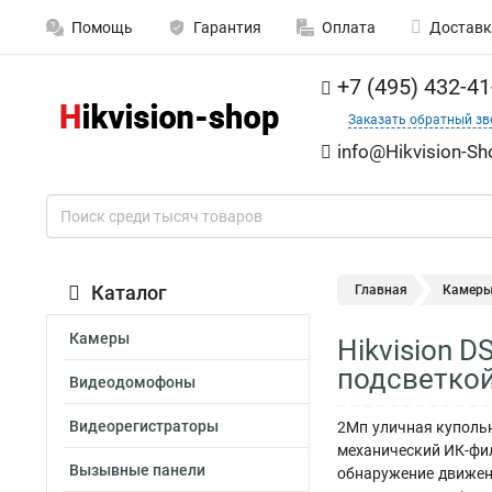
Помощь
Гарантия
Оплата
Доставк
+7 (495) 432-41
Заказать обратный зв
info@Hikvision-Sh
Каталог
Главная
Камер
Камеры
Hikvision 
подсветкой
Видеодомофоны
Видеорегистраторы
2Мп уличная купольна
механический ИК-фил
Вызывные панели
обнаружение движени