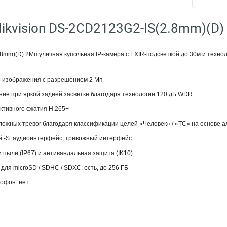
ikvision DS-2CD2123G2-IS(2.8mm)(D)
mm)(D) 2Мп уличная купольная IP-камера с EXIR-подсветкой до 30м и техно
о изображения с разрешением 2 Мп
ние при яркой задней засветке благодаря технологии 120 дБ WDR
ктивного сжатия H.265+
ожных тревог благодаря классификации целей «Человек» / «ТС» на основе а
й -S: аудиоинтерфейс, тревожный интерфейс
и пыли (IP67) и антивандальная защита (IK10)
для microSD / SDHC / SDXC: есть, до 256 ГБ
офон: нет