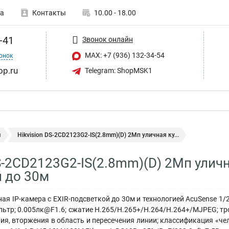
а
Контакты
10.00 - 18.00
-41
Звонок онлайн
MAX: +7 (936) 132-34-54
онок
op.ru
Telegram: ShopMSK1
ы
Hikvision DS-2CD2123G2-IS(2.8mm)(D) 2Мп уличная ку...
DS-2CD2123G2-IS(2.8mm)(D) 2Мп уличн
 до 30м
я IP-камера с EXIR-подсветкой до 30м и технологией AcuSense 1/2.
ьтр; 0.005лк@F1.6; сжатие H.265/H.265+/H.264/H.264+/MJPEG; тро
я, вторжения в область и пересечения линии; классификация «чело