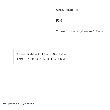
Фиксированная
F1.6
2.8 мм: от 1 м до ; 4 мм: от 1.2 м до
2.8 мм: D: 44 м, O: 17 м, R: 9 м, I: 4 м
4 мм: D: 54 м, O: 21 м, R: 11 м, I: 5 м
ллектуальная подсветка