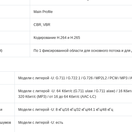
Main Profile
CBR, VBR
Кодирование H.264 и H.265
I)
По 1 фиксированной области для основного потока и для
Модели с литерой -U: G.711 / G.722.1 / G.726 / MP2L2 / PCM / MP3 /
Модели с литерой -U: 64 Кбит/с (G.711 ulaw / G.711 alaw) / 16 Кбит/
320 Кбит/с (MP3) / от 16 до 64 Кбит/с (AAC-LC)
ии
Модели с литерой -U: 8 кГц/16 кГц/32 кГц/44.1 кГц/48 кГц
умов
Модели с литерой -U: есть