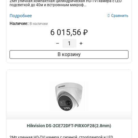
2Мп уличная компактная цилиндрическая HD-TVI камера с LED
подсветкой до 40м и встроенным микроф...
Подробнее
Сравнить
Наличие:
В наличии
6 015,56 ₽
–
+
В корзину
Hikvision DS-2CE72DFT-PIRXOF28(2.8mm)
2Мп уличная HD-TVI камера с сиреной, строблампой и LED