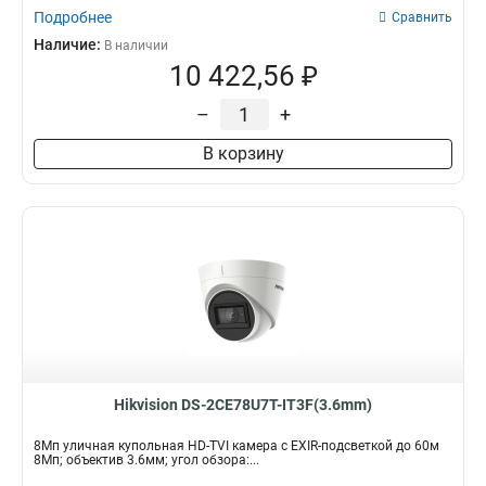
Подробнее
Сравнить
Наличие:
В наличии
10 422,56 ₽
–
+
В корзину
Hikvision DS-2CE78U7T-IT3F(3.6mm)
8Мп уличная купольная HD-TVI камера с EXIR-подсветкой до 60м
8Мп; объектив 3.6мм; угол обзора:...