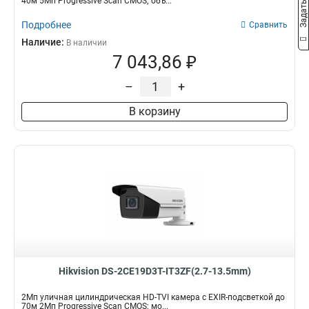
40м 5Мп Progressive Scan CMOS; объ...
Подробнее
Сравнить
Наличие:
В наличии
7 043,86 ₽
–
+
В корзину
Hikvision DS-2CE19D3T-IT3ZF(2.7-13.5mm)
2Мп уличная цилиндрическая HD-TVI камера с EXIR-подсветкой до
70м 2Мп Progressive Scan CMOS; мо...