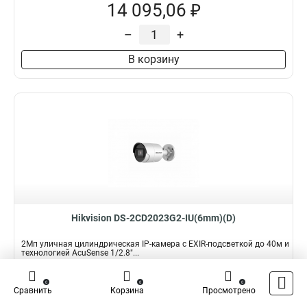
14 095,06 ₽
–
+
В корзину
Hikvision DS-2CD2023G2-IU(6mm)(D)
2Мп уличная цилиндрическая IP-камера с EXIR-подсветкой до 40м и
технологией AcuSense 1/2.8"...
Подробнее
Сравнить
0
0
0
Сравнить
Корзина
Просмотрено
Наличие:
В наличии