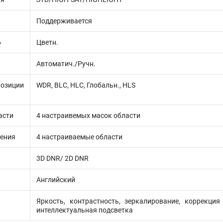
Поддерживается
»
Цветн.
Автоматич./Ручн.
зиции
WDR, BLC, HLC, Глобальн., HLS
асти
4 настраивемых масок области
ения
4 настраиваемые области
3D DNR/ 2D DNR
Английский
Яркость, контрастность, зеркалирование, коррекция 
интеллектуальная подсветка