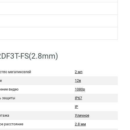
2DF3T-FS(2.8mm)
ство мегапикселей
2 мп
е
12в
ение видео
1080p
ь защиты
IP67
IP
нтажа
Уличное
ое расстояние
2.8 мм