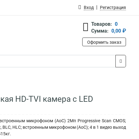
Вход
Регистрация
Товаров:
0
Сумма:
0,00 ₽
Оформить заказ
кая HD-TVI камера с LED
встроенным микрофоном (AoC) 2Мп Progressive Scan CMOS;
, BLC, HLC; встроенным микрофоном (AoC); 4 в 1 видео выход
515кг.