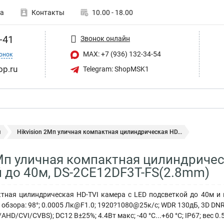
а
Контакты
10.00 - 18.00
-41
Звонок онлайн
MAX: +7 (936) 132-34-54
онок
op.ru
Telegram: ShopMSK1
ы
Hikvision 2Мп уличная компактная цилиндрическая HD...
2Мп уличная компактная цилиндричес
 до 40м, DS-2CE12DF3T-FS(2.8mm)
тная цилиндрическая HD-TVI камера с LED подсветкой до 40м и 
 обзора: 98°; 0.0005 Лк@F1.0; 1920?1080@25к/с; WDR 130дБ, 3D DNR
HD/CVI/CVBS); DC12 В±25%; 4.4Вт макс; -40 °C...+60 °C; IP67; вес 0.