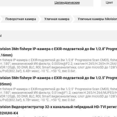
Цилиндрические
Цвет
Поворотная камера
Уличная камера
Уличные камеры hikvisio
е камеры
Hikvision ip
Hikvision купить
Hikvision уличная ip кам
ы
Hikvision 2 8 mm
Hikvision camera
Hikvision 2cd1148 i b
Hik con
hikvision c
hikvision 4
Hikvision ds 2cd1148
hikvision ds 2cd
kvision 3Мп fisheye IP-камера c EXIR-подсветкой до 8м 1/2.8" Pro
Видеокамеры hikvision ds
Камера hiwatch ds Hikvision
Камера Hi
1.16mm)
 fisheye IP-камера c EXIR-подсветкой до 8м 1/2.8" Progressive Scan CMOS; fish
2cd2442fwd
Hikvision камера ds 2cd2023g0 i
Купольная камера
рт.:180°; механический ИК-фильтр; 0.005лк@F2.2; сжатие H.265/H.265+/H.26
WDR 120дБ, 3D DNR, BLC, ROI; Smart видеоаналитика; слот для microSD до 128Г
 камера
Hikvision купольная
Нikvision микрофон
Hikvision пов
/PoE(802.3af); 6.4Вт макс; -10 °C...+50 °C; вес 0.6кг.
kvision 5Мп fisheye IP-камера c EXIR-подсветкой до 8м 1/2.5" Pro
.05mm)
 fisheye IP-камера c EXIR-подсветкой до 8м 1/2.5" Progressive Scan CMOS; fish
рт.:180°; механический ИК-фильтр; 0.01лк@F1.2; сжатие H.265/H.264/MJPEG/H
WDR 120дБ, 3D DNR, BLC, ROI; Smart видеоаналитика; слот для microSD до 128Г
/PoE(802.3af); 6.7Вт макс; -10 °C...+50 °C; вес 0.6кг.
kvision Видеорегистратор 32-х канальный гибридный HD-TVI регис
32HUHI-K4