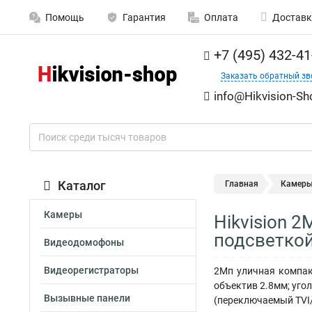
Помощь
Гарантия
Оплата
Доставк
+7 (495) 432-41
Заказать обратный зв
info@Hikvision-Sh
Каталог
Главная
Камер
Камеры
Hikvision 
подсветкой
Видеодомофоны
Видеорегистраторы
2Мп уличная компак
объектив 2.8мм; угол
Вызывные панели
(переключаемый TVI/A