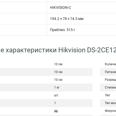
HIKVISION-C
194.2 × 78 × 74.5 мм
Приблиз. 515 г
е характеристики Hikvision DS-2CE1
10 см
Количе
10 см
Питани
10 см
Разреш
1 кг
Степен
шт.
Тип
1
Тип мо
да
Фокусн