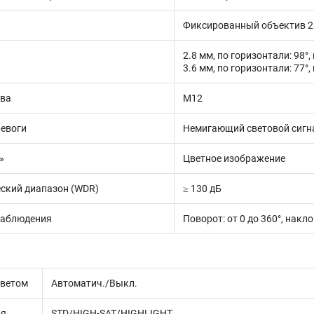
Фиксированный объектив 2.
2.8 мм, по горизонтали: 98°,
3.6 мм, по горизонтали: 77°,
ива
М12
ревоги
Немигающий световой сигна
»
Цветное изображение
ский диапазон (WDR)
≥ 130 дБ
наблюдения
Поворот: от 0 до 360°, наклон
светом
Автоматич./Выкл.
ия
STD/HIGH-SAT/HIGHLIGHT