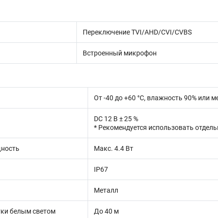
Переключение TVI/AHD/CVI/CVBS
Встроенный микрофон
От -40 до +60 °C, влажность 90% или 
DC 12 В ± 25 %
* Рекомендуется использовать отдел
ность
Макс. 4.4 Вт
IP67
Металл
тки белым светом
До 40 м