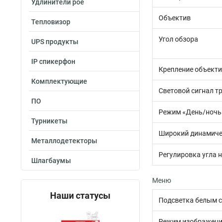
Удлинители poe
Объектив
Тепловизор
Угол обзора
UPS продукты
IP спикерфон
Крепление объект
Комплектующие
Световой сигнал т
ПО
Режим «День/ночь
Турникеты
Широкий динамиче
Металлодетекторы
Регулировка угла 
Шлагбаумы
Меню
Наши статусы
Подсветка белым 
Режим изображен