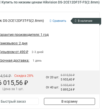
Купить по низким ценам Hikvision DS-2CE12DF3T-FS(2.8mm)
л:
DS-2CE12DF3T-FS(2.8mm)
Сравнить
В наличии
Гарантия производителя: 1 год
Самовывоз: 2 дня
Курьером от 490 ₽
2-3 дней
Срочная доставка:
1 день
6 015,56 ₽
54,94 ₽
Скидка 28%
От 20 шт:
5 955,40 ₽
6 015,56 ₽
5 955,40 ₽
От 40 шт:
Цена за 1 шт.
5 895,24 ₽
Быстрый заказ
В корзину