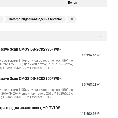
Белая
n
Камера видеонаблюдения hikvision
ера
Hikvision hd
Hikvision ds
Hikvision poe
nect
Видеонаблюдение
Ip видеокамеры
Poe камера
1148 i b
hikvision ds 2cd2042wd i
Видеокамера hikvision
gressive Scan CMOS DS-2CD2935FWD-
kvision ds 2ce16d8t
Видеокамера hikvision hiwatch
27 316,06 ₽
eye объектив 1.16мм; угол обзора по гор.:180°, по
Уличная камера
Hikvision ip camera
4/H.264+/MJPEG; двойной поток; 2048?1536@25к/
б; 1 RJ45 10M/100M Ethernet; DC12В±
оротная
Hikvision порты
gressive Scan CMOS DS-2CD2955FWD-I
30 768,21 ₽
eye объектив 1.05мм; угол обзора по гор.:180°, по
.265+/H.264+; двойной поток; 2560 ? 1920@25к/
б; 1 RJ45 10M/100M Ethernet; DC12В±
тратор для аналоговых, HD-TVI DS-
115 602,96 ₽