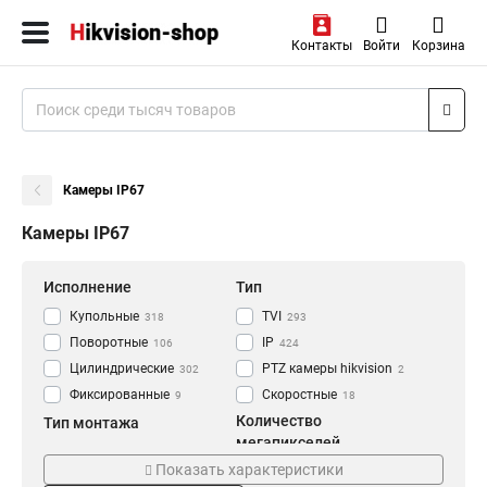
Контакты
Войти
Корзина
Камеры IP67
Камеры IP67
Исполнение
Тип
Купольные
TVI
318
293
Поворотные
IP
106
424
Цилиндрические
PTZ камеры hikvision
302
2
Фиксированные
Скоростные
9
18
Количество
Тип монтажа
мегапикселей
Уличное
724
Показать характеристики
1 мп
36
Внутренние
71