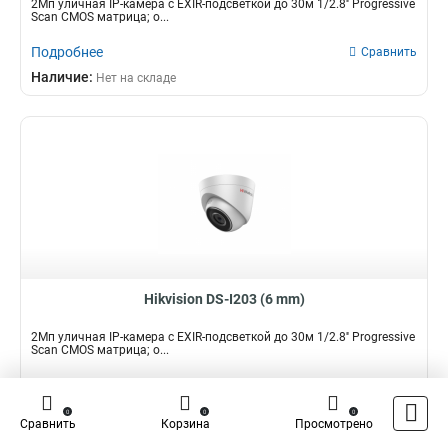
2Мп уличная IP-камера с EXIR-подсветкой до 30м 1/2.8'' Progressive
Scan CMOS матрица; о...
Подробнее
Сравнить
Наличие:
Нет на складе
Hikvision DS-I203 (6 mm)
2Мп уличная IP-камера с EXIR-подсветкой до 30м 1/2.8'' Progressive
Scan CMOS матрица; о...
Подробнее
Сравнить
Наличие:
Нет на складе
0
0
0
Сравнить
Корзина
Просмотрено