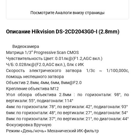
Посмотрите Аналоги внизу страницы
Описание Hikvision DS-2CD2043G0-I (2.8mm)
Видеокамера
Матрица 1/3’’ Progressive Scan CMOS
Чувствительность Цвет: 0.01лк@(F1.2,AGC вкл.)
Ч/Б: 0.028лк@(F2.0,AGC вкл.), 0лк с ИК
Скорость электрического затвора 1/3с ~ 1/100,000с,
помощь неспешного затвора
Объектив 2.8мм, 4мм, 6мм, 8мм@F2.0
Крепление объектива M12
Угол обзора объектива 2.8мм : по горизонтали: 98°, по
вертикали: 55°, подиагонали: 114°
4мм: по горизонтали: 78°, по вертикали: 42°, подиагонали: 93°
6мм: по горизонтали: 48°, по вертикали: 27°, подиагонали: 54°
8мм: по горизонтали: 37°, по вертикали: 21°, по диагонали: 44°
Фокусировка Вручную
Режим «День/ночь» Механический ИК-фильтр