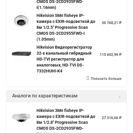
CMOS DS-2CD2935FWD-
I(1.16mm)
Hikvision ds
Hikvision poe
Hikvision уличная
Hikvision 5Мп fisheye IP-
Hikvision 2 8 mm
Hikvision camera
Hikvision 2cd1148 i b
камера c EXIR-подсветкой до
30 768,21 ₽
8м 1/2.5" Progressive Scan
Hik connect
Видеонаблюдение
Ip видеокамеры
CMOS DS-2CD2955FWD-I
Poe камера
Hikvision 2cd2142fwd
hikvision c
(1.05mm)
Hikvision Видеорегистратор
hikvision 4
Hikvision ds 2cd1148
hikvision ds 2cd1148 i b
32-х канальный гибридный
115 602,96 ₽
hikvision ds 2cd2042wd i
Видеокамера hikvision
HD-TVI регистратор для
аналоговых, HD-TVI DS-
Камера hikvision ds
Видеокамеры hikvision ds
7332HUHI-K4
Камера hiwatch ds Hikvision
Камера Hikvision ds 2ce16d8t
Показать больше
Видеокамера hikvision hiwatch
Аналоги по характеристикам
Камера Hikvision ds 2cd2442fwd
Hikvision камера ds 2cd2023g0 i
Купольная камера
Hikvision 3Мп fisheye IP-
камера c EXIR-подсветкой до
Уличная камера
Hikvision ip camera
27 316,06 ₽
8м 1/2.8" Progressive Scan
Hikvision поворотная камера
Hikvision купольная
CMOS DS-2CD2935FWD-