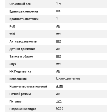
1 кг
Объемный вес
шт.
Единица измерения
1
Кратность поставки
да
PoE
нет
wi fi
нет
Антивандальность
да
Датчик движения
нет
Запись в облако
нет
Звук
да
ИК Подстветка
Цилиндрические
Исполнение
4 мп
Количество мегапикселей
да
Ночной режим
12в
Питание
h265
Разрешение видео