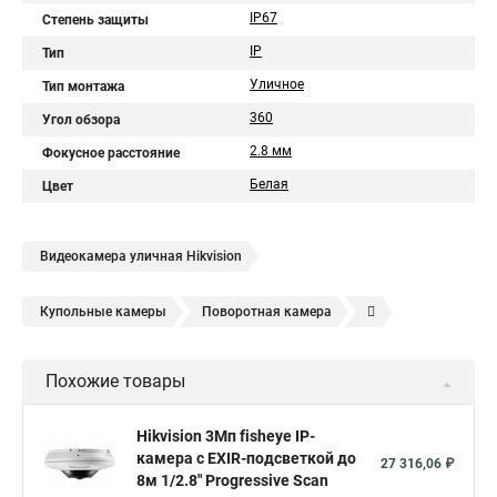
IP67
Степень защиты
IP
Тип
Уличное
Тип монтажа
360
Угол обзора
2.8 мм
Фокусное расстояние
Белая
Цвет
Видеокамера уличная Hikvision
Купольные камеры
Поворотная камера
Уличная камера
Уличные камеры hikvision
Похожие товары
Камера видеонаблюдения hikvision
Hikvision поворотные камеры
Hikvision ip
Hikvision 3Мп fisheye IP-
камера c EXIR-подсветкой до
Hikvision купить
Hikvision уличная ip камера
27 316,06 ₽
8м 1/2.8" Progressive Scan
Hikvision hd