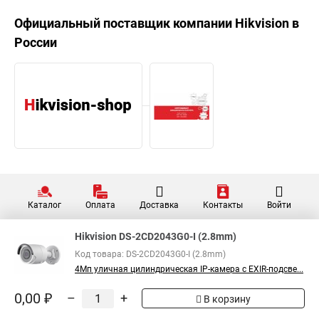
Официальный поставщик компании
Hikvision
в
России
Каталог
Оплата
Доставка
Контакты
Войти
Hikvision DS-2CD2043G0-I (2.8mm)
Код товара: DS-2CD2043G0-I (2.8mm)
4Мп уличная цилиндрическая IP-камера с EXIR-подсве...
0,00 ₽
–
+
В корзину