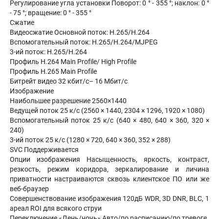
Регулирование угла установки Поворот: 0 ° - 355 °; наклон: 0 °
- 75 °; вращение: 0 ° - 355 °
Сжатие
Видеосжатие Основной поток: H.265/H.264
Вспомогательный поток: H.265/H.264/MJPEG
3-ий поток: H.265/H.264
Профиль H.264 Main Profile/ High Profile
Профиль H.265 Main Profile
Битрейт видео 32 кбит/с– 16 Мбит/с
Изображение
Наибольшее разрешение 2560×1440
Ведущей поток 25 к/с (2560 × 1440, 2304 × 1296, 1920 × 1080)
Вспомогательный поток 25 к/с (640 × 480, 640 × 360, 320 ×
240)
3-ий поток 25 к/с (1280 × 720, 640 × 360, 352 × 288)
SVC Поддерживается
Опции изображения Насыщенность, яркость, контраст,
резкость, режим коридора, зеркалирование и личина
приватности настраиваются сквозь клиентское ПО или же
веб-браузер
Совершенствование изображения 120дБ WDR, 3D DNR, BLC, 1
ареал ROI для всякого струи
Переключение «День/ночь» Авто/по расписанию/по тревоге