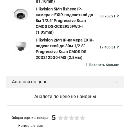
I(1.16mm)
Нikvision микрофон
Hikvision поворотная
Hikvision 5Мп fisheye IP-
Hikvision порты
камера c EXIR-подсветкой до
30 768,21 ₽
8м 1/2.5" Progressive Scan
CMOS DS-2CD2955FWD-I
(1.05mm)
Hikvision 2Мп IP-камера EXIR-
подсветкой до 30м 1/2.8"
17 400,31 ₽
Progressive Scan CMOS DS-
2CD2125G0-IMS (2.8мм)
Показать больше
Аналоги по цене
Аналоги по цене не найдены
5
Общая оценка товара:
1
Написать отзыв