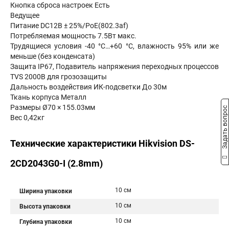
Кнопка сброса настроек Есть
Ведущее
Питание DC12В ± 25%/PoE(802.3af)
Потребляемая мощность 7.5Вт макс.
Трудящиеся условия -40 °C…+60 °C, влажность 95% или же
меньше (без конденсата)
Защита IP67, Подавитель напряжения переходных процессов
TVS 2000В для грозозащиты
Дальность воздействия ИК-подсветки До 30м
Ткань корпуса Металл
Размеры Ø70 × 155.03мм
Задать вопрос
Вес 0,42кг
Технические характеристики Hikvision DS-
2CD2043G0-I (2.8mm)
10 см
Ширина упаковки
10 см
Высота упаковки
10 см
Глубина упаковки