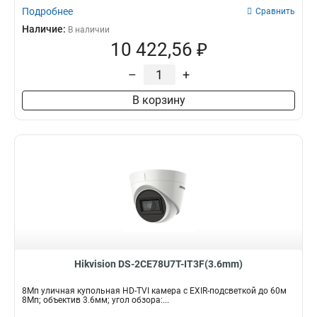
Подробнее
Сравнить
Наличие:
В наличии
10 422,56 ₽
–
+
В корзину
Hikvision DS-2CE78U7T-IT3F(3.6mm)
8Мп уличная купольная HD-TVI камера с EXIR-подсветкой до 60м
8Мп; объектив 3.6мм; угол обзора:...