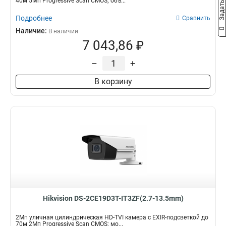
40м 5Мп Progressive Scan CMOS; объ...
Подробнее
Сравнить
Наличие:
В наличии
7 043,86 ₽
–
+
В корзину
Hikvision DS-2CE19D3T-IT3ZF(2.7-13.5mm)
2Мп уличная цилиндрическая HD-TVI камера с EXIR-подсветкой до
70м 2Мп Progressive Scan CMOS; мо...