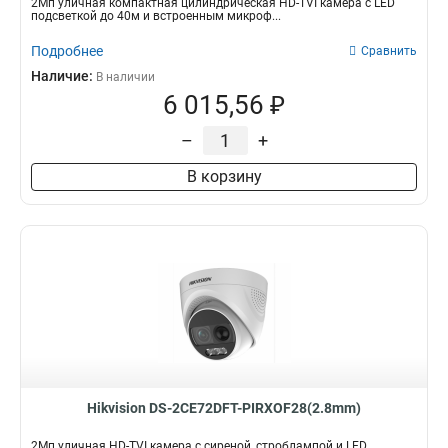
2Мп уличная компактная цилиндрическая HD-TVI камера с LED
подсветкой до 40м и встроенным микроф...
Подробнее
Сравнить
Наличие:
В наличии
6 015,56 ₽
–
+
В корзину
Hikvision DS-2CE72DFT-PIRXOF28(2.8mm)
2Мп уличная HD-TVI камера с сиреной, строблампой и LED