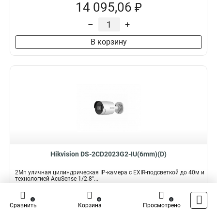
14 095,06 ₽
–
+
В корзину
Hikvision DS-2CD2023G2-IU(6mm)(D)
2Мп уличная цилиндрическая IP-камера с EXIR-подсветкой до 40м и
технологией AcuSense 1/2.8"...
Подробнее
Сравнить
0
0
0
Сравнить
Корзина
Просмотрено
Наличие:
В наличии