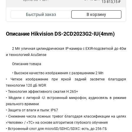
13 813,15 ₽
Быстрый заказ
В корзину
Описание Hikvision DS-2CD2023G2-IU(4mm)
2 Мп уличная цилиндрическая IP-камера с EXIR-подсветкой до 40м
и технологией AcuSense
Описание товара
• Высокое качество изображения с разрешением 2 Мп
• Четкое изображение при яркой задней засветке благодаря
технологии 120 дБ WDR
• Технология эффективного сжатия H.265+
• Модели с литерой -U: встроенный микрофон, аудиосвязь в режиме
реального времени
• Защита от влаги и пыли: IP67
• Снижение числа ложных тревог благодаря классификации на целях
«Человек» / «ТС» на основе алгоритмов глубокого обучения
• Встроенный слот для microSD/SDHC/SDXC: есть, до 256 ГБ