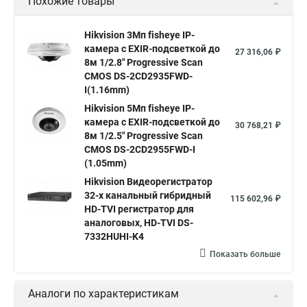
Похожие товары
Камера видеонаблюдения hikvision
Hikvision поворотные камеры
Hikvision ip
Hikvision 3Мп fisheye IP-
камера c EXIR-подсветкой до
Hikvision купить
Hikvision уличная ip камера
27 316,06 ₽
8м 1/2.8" Progressive Scan
Hikvision hd
CMOS DS-2CD2935FWD-
I(1.16mm)
Hikvision ds
Hikvision poe
Hikvision уличная
Hikvision 5Мп fisheye IP-
Hikvision 2 8 mm
Hikvision camera
Hikvision 2cd1148 i b
камера c EXIR-подсветкой до
30 768,21 ₽
8м 1/2.5" Progressive Scan
Hik connect
Видеонаблюдение
Ip видеокамеры
CMOS DS-2CD2955FWD-I
Poe камера
Hikvision 2cd2142fwd
hikvision c
(1.05mm)
Hikvision Видеорегистратор
hikvision 4
Hikvision ds 2cd1148
hikvision ds 2cd1148 i b
32-х канальный гибридный
115 602,96 ₽
hikvision ds 2cd2042wd i
Видеокамера hikvision
HD-TVI регистратор для
аналоговых, HD-TVI DS-
Камера hikvision ds
Видеокамеры hikvision ds
7332HUHI-K4
Камера hiwatch ds Hikvision
Камера Hikvision ds 2ce16d8t
Показать больше
Видеокамера hikvision hiwatch
Аналоги по характеристикам
Камера Hikvision ds 2cd2442fwd