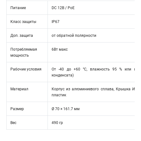
Питание
DC 12В / PoE
Класс защиты
IP67
Доп. защита
от обратной полярности
Потребляемая
6Вт макс
мощность
Рабочие условия
От -40 до +60 °C, влажность 95 % или мен
конденсата)
Материал
Корпус из алюминиевого сплава, Крышка ИК-п
пластик
Размер
Ø 70 × 161.7 мм
Вес
490 гр