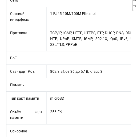
Сеть
Сетевой
1 RJ45 10M/100M Ethernet
интерфейс
Протокол
TCP/IP, ICMP, HTTP, HTTPS, FTP, DHCP, DNS, DDNS, 
NTP, UPnP, SMTP, IGMP, 802.1X, QoS, IPv6, UDP,
SSL/TLS, PPPoE
PoE
Стандарт PoE
802.3 af, от 36 до 57 В, класс 3
Память
Тип карт памяти
microSD
Объём карт
256 Гб
памяти
Основное