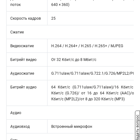
поток
640 × 360)
Скорость кадров
25
Сжатие
Видеосжатие
Н.264 / Н.264+ / Н.265 / Н.265+ / MJPEG
Битрейт видео
От 32 Кбит/с до 8 Мбит/с
Аудиосжатие
G.711ulaw/G.711alaw/G.722.1/G.726/MP2L2/PC
Битрейт аудио
64 Кбит/с (G.711ulaw/G.711alaw)/16 Кбит/с (G.
Кбит/с (G.726)/ от 16 до 64 Кбит/с (AAC)/от 
Кбит/с (MP2L2)/от 8 до 320 Кбит/с (MP3)
Аудио
Задать вопрос
Аудиовход
Встроенный микрофон