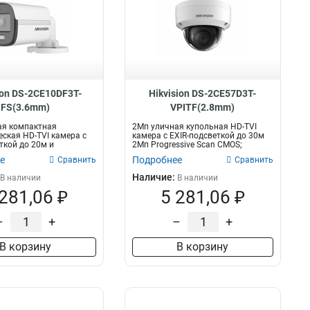
ion DS-2CE10DF3T-
Hikvision DS-2CE57D3T-
FS(3.6mm)
VPITF(2.8mm)
ая компактная
2Мп уличная купольная HD-TVI
ская HD-TVI камера с
камера с EXIR-подсветкой до 30м
ткой до 20м и
2Мп Progressive Scan CMOS;
 микроф...
объекти...
е
Подробнее
Сравнить
Сравнить
Наличие:
В наличии
В наличии
 281,06 ₽
5 281,06 ₽
–
+
–
+
В корзину
В корзину