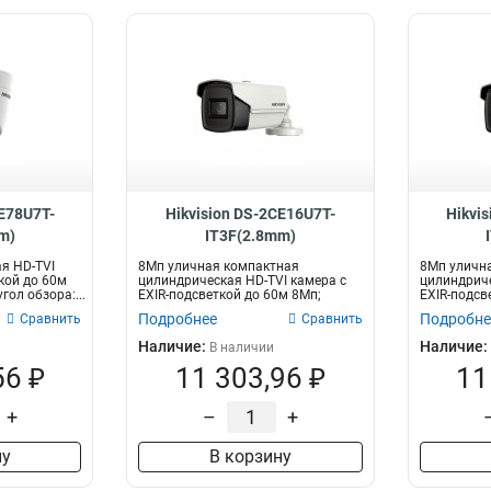
CE78U7T-
Hikvision DS-2CE16U7T-
Hikvi
m)
IT3F(2.8mm)
я HD-TVI
8Мп уличная компактная
8Мп уличн
кой до 60м
цилиндрическая HD-TVI камера с
цилиндриче
гол обзора:...
EXIR-подсветкой до 60м 8Мп;
EXIR-подсв
объектив 2.8м...
объектив 3.
Подробнее
Подробне
Сравнить
Сравнить
Наличие:
Наличие:
В наличии
56 ₽
11 303,96 ₽
11
+
–
+
ну
В корзину