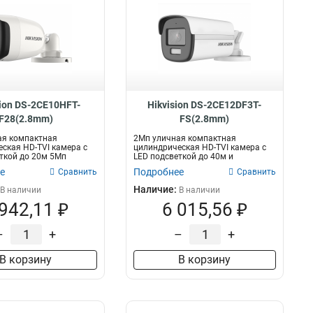
sion DS-2CE10HFT-
Hikvision DS-2CE12DF3T-
F28(2.8mm)
FS(2.8mm)
ая компактная
2Мп уличная компактная
ская HD-TVI камера с
цилиндрическая HD-TVI камера с
ткой до 20м 5Мп
LED подсветкой до 40м и
Sca...
встроенным микроф...
е
Подробнее
Сравнить
Сравнить
Наличие:
В наличии
В наличии
 942,11 ₽
6 015,56 ₽
–
+
–
+
В корзину
В корзину