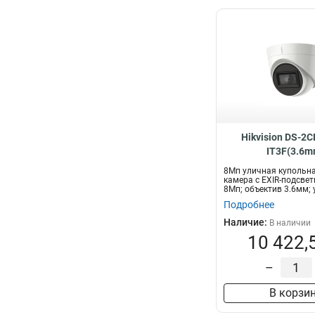
Hikvision DS-2
IT3F(3.6m
8Мп уличная купольна
камера с EXIR-подсвет
8Мп; объектив 3.6мм; у
Подробнее
Наличие:
В наличии
10 422,
–
В корзи