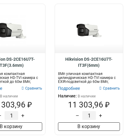
sion DS-2CE16U7T-
Hikvision DS-2CE16U7T-
IT3F(3.6mm)
IT3F(6mm)
ая компактная
8Мп уличная компактная
ская HD-TVI камера с
цилиндрическая HD-TVI камера с
еткой до 60м 8Мп;
EXIR-подсветкой до 60м 8Мп;
6м...
объектив 6мм;...
е
Подробнее
Сравнить
Сравнить
Наличие:
В наличии
В наличии
 303,96 ₽
11 303,96 ₽
–
+
–
+
В корзину
В корзину