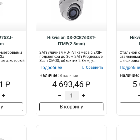
275ZJ-
Hikvision DS-2CE76D3T-
Hikv
mm
ITMF(2.8mm)
 1-метровыми
2Мп уличная HD-TVI камера с EXIR-
Стальной о
3x
подсветкой до 30м 2Мп Progressive
стальными 
ами, который
Scan CMOS; объектив 2.8мм; у...
фиксирова
можно п...
Подробнее
Подробне
Сравнить
Наличие:
Наличие:
В наличии
1 ₽
4 693,46 ₽
5
+
–
+
ну
В корзину