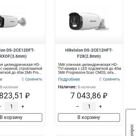
sion DS-2CE12DFT-
Hikvision DS-2CE12HFT-
IRXOF(3.6mm)
F28(2.8mm)
я цилиндрическая HD-
5Мп уличная цилиндрическая HD-
 с сиреной, строблампой
TVI камера с LED подсветкой до 40м
еткой до 40м 2Мп Pro...
5Мп Progressive Scan CMOS; объ...
е
Подробнее
Сравнить
Сравнить
Наличие:
В наличии
В наличии
 823,51 ₽
7 043,86 ₽
–
+
–
+
В корзину
В корзину