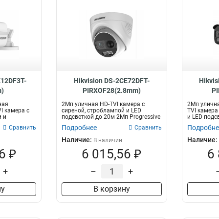
E12DF3T-
Hikvision DS-2CE72DFT-
Hikvi
)
PIRXOF28(2.8mm)
P
ная
2Мп уличная HD-TVI камера с
2Мп улична
I камера с
сиреной, строблампой и LED
TVI камера
м и
подсветкой до 20м 2Мп Progressive
и LED подсв
Scan C...
Подробнее
Подробне
Сравнить
Сравнить
Наличие:
Наличие:
В наличии
6 ₽
6 015,56 ₽
6
+
–
+
ну
В корзину