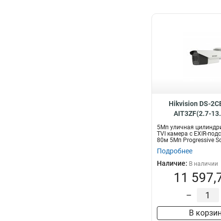
Hikvision DS-2
AIT3ZF(2.7-13
5Мп уличная цилиндр
TVI камера с EXIR-под
80м 5Мп Progressive S
мо...
Подробнее
Наличие:
В наличии
11 597,
–
В корзи