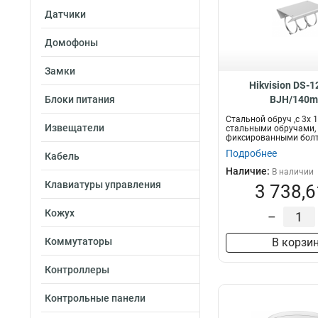
Датчики
Домофоны
Замки
Hikvision DS-1
Блоки питания
BJH/140
Стальной обруч ,с 3x
Извещатели
стальными обручами, 
фиксированными болт
можно п...
Подробнее
Кабель
Наличие:
В наличии
Клавиатуры управления
3 738,6
Кожух
–
Коммутаторы
В корзи
Контроллеры
Контрольные панели