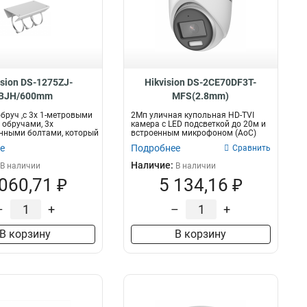
ision DS-1275ZJ-
Hikvision DS-2CE70DF3T-
BJH/600mm
MFS(2.8mm)
бруч ,с 3x 1-метровыми
2Мп уличная купольная HD-TVI
обручами, 3x
камера с LED подсветкой до 20м и
нными болтами, который
встроенным микрофоном (AoC)
2Мп P...
е
Подробнее
Сравнить
Наличие:
В наличии
В наличии
 060,71 ₽
5 134,16 ₽
–
+
–
+
В корзину
В корзину