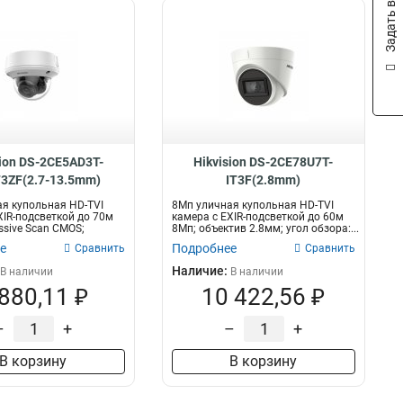
Задать вопрос
sion DS-2CE5AD3T-
Hikvision DS-2CE78U7T-
3ZF(2.7-13.5mm)
IT3F(2.8mm)
я купольная HD-TVI
8Мп уличная купольная HD-TVI
XIR-подсветкой до 70м
камера с EXIR-подсветкой до 60м
ssive Scan CMOS;
8Мп; объектив 2.8мм; угол обзора:...
е
Подробнее
Сравнить
Сравнить
Наличие:
В наличии
В наличии
 880,11 ₽
10 422,56 ₽
–
+
–
+
В корзину
В корзину