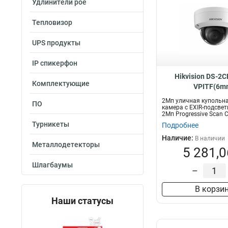
Удлинители poe
Тепловизор
UPS продукты
IP спикерфон
Hikvision DS-2
Комплектующие
VPITF(6m
2Мп уличная купольна
ПО
камера с EXIR-подсвет
2Мп Progressive Scan 
объекти...
Турникеты
Подробнее
Наличие:
В наличии
Металлодетекторы
5 281,0
Шлагбаумы
–
В корзи
Наши статусы