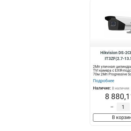
Hikvision DS-2
IT3ZF(2.7-13
2Мп уличная цилиндр
TVI камера с EXIR-под
70м 2Мп Progressive S
мо...
Подробнее
Наличие:
В наличии
8 880,1
–
В корзи