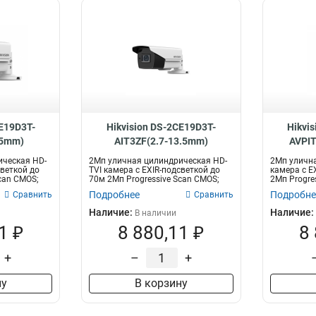
CE19D3T-
Hikvision DS-2CE19D3T-
Hikvi
.5mm)
AIT3ZF(2.7-13.5mm)
AVPIT
ическая HD-
2Мп уличная цилиндрическая HD-
2Мп улична
светкой до
TVI камера с EXIR-подсветкой до
камера с E
can CMOS;
70м 2Мп Progressive Scan CMOS;
2Мп Progre
мо...
моториз...
Подробнее
Подробне
Сравнить
Сравнить
Наличие:
Наличие:
В наличии
1 ₽
8 880,11 ₽
8
+
–
+
ну
В корзину