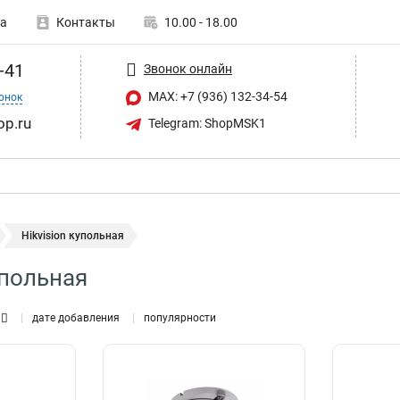
а
Контакты
10.00 - 18.00
-41
Звонок онлайн
MAX: +7 (936) 132-34-54
онок
op.ru
Telegram: ShopMSK1
Hikvision купольная
упольная
дате добавления
популярности