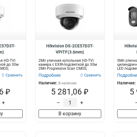
CE57D3T-
Hikvision DS-2CE57D3T-
Hikvi
m)
VPITF(3.6mm)
я HD-TVI
2Мп уличная купольная HD-TVI
5Мп уличн
кой до 30м
камера с EXIR-подсветкой до 30м
цилиндриче
CMOS;
2Мп Progressive Scan CMOS;
LED подсве
объекти...
Progressive 
Подробнее
Подробне
Сравнить
Сравнить
Наличие:
Наличие:
В наличии
6 ₽
5 281,06 ₽
5
+
–
+
ну
В корзину