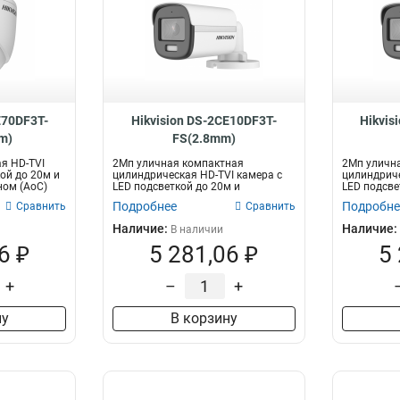
E70DF3T-
Hikvision DS-2CE10DF3T-
Hikvis
m)
FS(2.8mm)
я HD-TVI
2Мп уличная компактная
2Мп уличн
ой до 20м и
цилиндрическая HD-TVI камера с
цилиндриче
ом (AoC)
LED подсветкой до 20м и
LED подсве
встроенным микроф...
встроенным
Подробнее
Подробне
Сравнить
Сравнить
Наличие:
Наличие:
В наличии
6 ₽
5 281,06 ₽
5
+
–
+
ну
В корзину