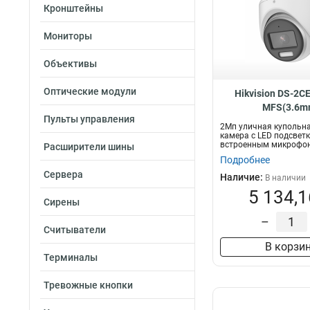
Кронштейны
Мониторы
Объективы
Оптические модули
Hikvision DS-2C
MFS(3.6m
Пульты управления
2Мп уличная купольна
камера с LED подсветк
встроенным микрофон
Расширители шины
2Мп P...
Подробнее
Сервера
Наличие:
В наличии
5 134,1
Сирены
–
Считыватели
В корзи
Терминалы
Тревожные кнопки