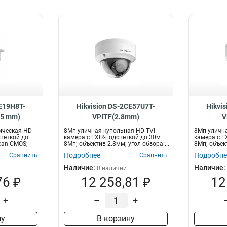
CE19H8T-
Hikvision DS-2CE57U7T-
Hikvi
.5 mm)
VPITF(2.8mm)
V
ическая HD-
8Мп уличная купольная HD-TVI
8Мп улична
светкой до
камера с EXIR-подсветкой до 30м
камера с E
can CMOS;
8Мп; объектив 2.8мм; угол обзора:...
8Мп; объект
Подробнее
Подробне
Сравнить
Сравнить
Наличие:
Наличие:
В наличии
76 ₽
12 258,81 ₽
12
+
–
+
ну
В корзину