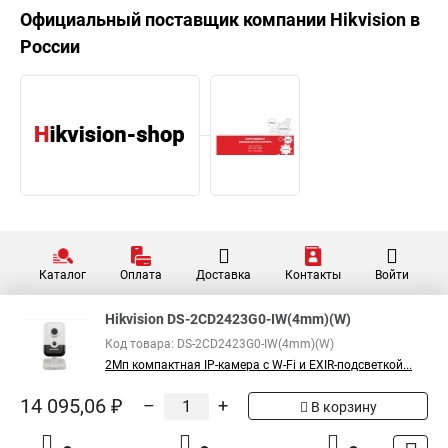
Официальный поставщик компании
Hikvision
в
России
Каталог
Оплата
Доставка
Контакты
Войти
Hikvision DS-2CD2423G0-IW(4mm)(W)
Код товара: DS-2CD2423G0-IW(4mm)(W)
2Мп компактная IP-камера с W-Fi и EXIR-подсветкой...
14 095,06 ₽
–
+
В корзину