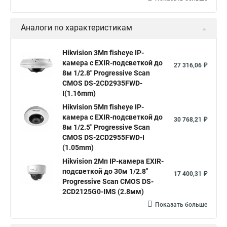
Видеокамера hikvision hiwatch
Аналоги по характеристикам
Камера Hikvision ds 2cd2442fwd
Hikvision камера ds 2cd2023g0 i
Купольная камера
Hikvision 3Мп fisheye IP-
камера c EXIR-подсветкой до
Уличная камера
Hikvision ip camera
27 316,06 ₽
8м 1/2.8" Progressive Scan
Hikvision поворотная камера
Hikvision купольная
CMOS DS-2CD2935FWD-
I(1.16mm)
Нikvision микрофон
Hikvision поворотная
Hikvision 5Мп fisheye IP-
Hikvision порты
камера c EXIR-подсветкой до
30 768,21 ₽
8м 1/2.5" Progressive Scan
CMOS DS-2CD2955FWD-I
(1.05mm)
Hikvision 2Мп IP-камера EXIR-
подсветкой до 30м 1/2.8"
17 400,31 ₽
Progressive Scan CMOS DS-
2CD2125G0-IMS (2.8мм)
Показать больше