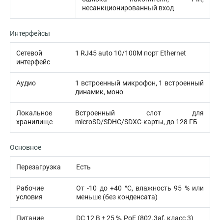
несанкционированный вход
Интерфейсы
Сетевой
1 RJ45 auto 10/100M порт Ethernet
интерфейс
Аудио
1 встроенный микрофон, 1 встроенный
динамик, моно
Локальное
Встроенный слот для
хранилище
microSD/SDHC/SDXC-карты, до 128 ГБ
Основное
Перезагрузка
Есть
Рабочие
От -10 до +40 °C, влажность 95 % или
условия
меньше (без конденсата)
Питание
DС 12 В ± 25 %, PoE (802.3af, класс 3)