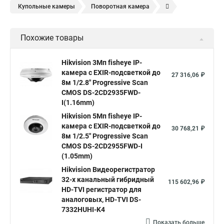
Купольные камеры
Поворотная камера
Уличная камера
Уличные камеры hikvision
Похожие товары
Камера видеонаблюдения hikvision
Hikvision поворотные камеры
Hikvision ip
Hikvision 3Мп fisheye IP-
камера c EXIR-подсветкой до
Hikvision купить
Hikvision уличная ip камера
27 316,06 ₽
8м 1/2.8" Progressive Scan
Hikvision hd
CMOS DS-2CD2935FWD-
I(1.16mm)
Hikvision ds
Hikvision poe
Hikvision уличная
Hikvision 5Мп fisheye IP-
Hikvision 2 8 mm
Hikvision camera
Hikvision 2cd1148 i b
камера c EXIR-подсветкой до
30 768,21 ₽
8м 1/2.5" Progressive Scan
Hik connect
Видеонаблюдение
Ip видеокамеры
CMOS DS-2CD2955FWD-I
Poe камера
Hikvision 2cd2142fwd
hikvision c
(1.05mm)
Hikvision Видеорегистратор
hikvision 4
Hikvision ds 2cd1148
hikvision ds 2cd1148 i b
32-х канальный гибридный
115 602,96 ₽
hikvision ds 2cd2042wd i
Видеокамера hikvision
HD-TVI регистратор для
аналоговых, HD-TVI DS-
Камера hikvision ds
Видеокамеры hikvision ds
7332HUHI-K4
Камера hiwatch ds Hikvision
Камера Hikvision ds 2ce16d8t
Показать больше