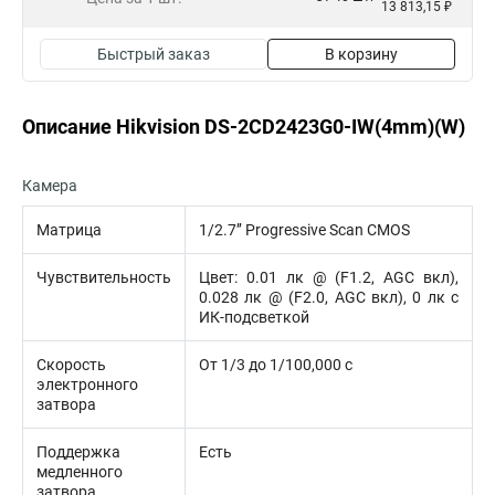
13 813,15 ₽
Быстрый заказ
В корзину
Описание Hikvision DS-2CD2423G0-IW(4mm)(W)
Камера
Матрица
1/2.7’’ Progressive Scan CMOS
Чувствительность
Цвет: 0.01 лк @ (F1.2, AGC вкл),
0.028 лк @ (F2.0, AGC вкл), 0 лк с
ИК-подсветкой
Скорость
От 1/3 до 1/100,000 с
электронного
затвора
Поддержка
Есть
медленного
затвора