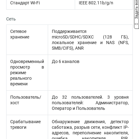
Задать вопрос
Стандарт Wi-Fi
IEEE 802.11b/g/n
Сеть
Сетевое
Поддерживается
хранение
microSD/SDHC/SDXC (128 ГБ),
локальное хранение и NAS (NFS,
SMB/CIFS), ANR
Одновременный
До 6 каналов
просмотр в
режиме
реального
времени
Пользователь/
До 32 пользователей. 3 уровня
хост
пользователей: Администратор,
Оператор и Пользователь
Срабатывание
Обнаружение движения, детектор
тревоги
саботажа, разрыв сети, конфликт IP-
адресов, переполнение накопителя,
ошибка накопителя, PIR,