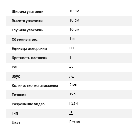
10 см
Ширина упаковки
10 см
Высота упаковки
10 см
Глубина упаковки
1 кг
Объемный вес
шт.
Единица измерения
1
Кратность поставки
да
PoE
да
Звук
2 мп
Количество мегапикселей
12в
Питание
h264
Разрешение видео
IP
Тип
Белая
Цвет