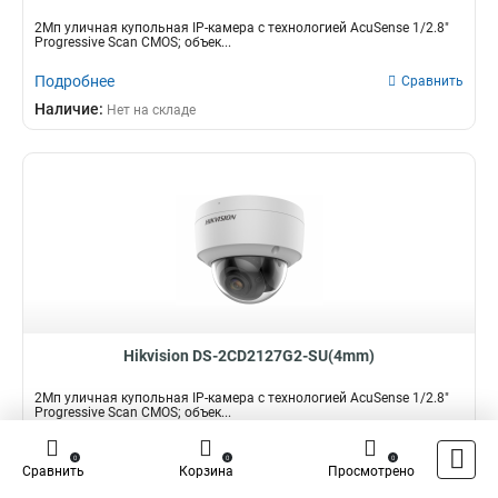
2Мп уличная купольная IP-камера с технологией AcuSense 1/2.8"
Progressive Scan CMOS; объек...
Подробнее
Сравнить
Наличие:
Нет на складе
Hikvision DS-2CD2127G2-SU(4mm)
2Мп уличная купольная IP-камера с технологией AcuSense 1/2.8"
Progressive Scan CMOS; объек...
Подробнее
Сравнить
0
0
0
Сравнить
Корзина
Просмотрено
Наличие:
Нет на складе