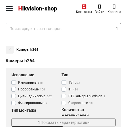
Контакты
Войти
Корзина
Камеры h264
Камеры h264
Исполнение
Тип
Купольные
TVI
318
293
Поворотные
IP
106
424
Цилиндрические
PTZ камеры hikvision
302
2
Фиксированные
Скоростные
9
18
Количество
Тип монтажа
мегапикселей
Уличное
724
Показать характеристики
1 мп
36
Внутренние
71