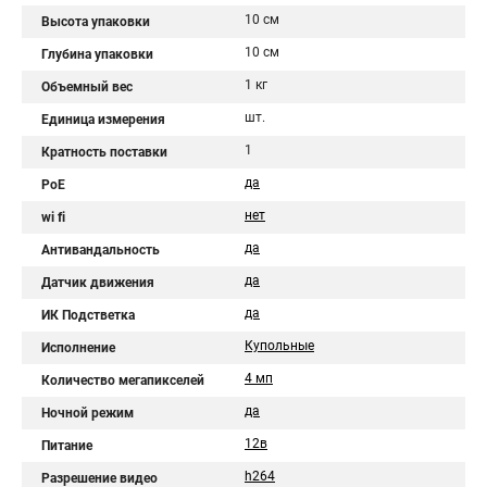
10 см
Высота упаковки
10 см
Глубина упаковки
1 кг
Объемный вес
шт.
Единица измерения
1
Кратность поставки
да
PoE
нет
wi fi
да
Антивандальность
да
Датчик движения
да
ИК Подстветка
Купольные
Исполнение
4 мп
Количество мегапикселей
да
Ночной режим
12в
Питание
h264
Разрешение видео