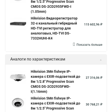
8м 1/2.5" Progressive Scan
Hik connect
Видеонаблюдение
Ip видеокамеры
CMOS DS-2CD2955FWD-I
Poe камера
Hikvision 2cd2142fwd
hikvision c
(1.05mm)
Hikvision Видеорегистратор
hikvision 4
Hikvision ds 2cd1148
hikvision ds 2cd1148 i b
32-х канальный гибридный
115 602,96 ₽
hikvision ds 2cd2042wd i
Видеокамера hikvision
HD-TVI регистратор для
аналоговых, HD-TVI DS-
Камера hikvision ds
Видеокамеры hikvision ds
7332HUHI-K4
Камера hiwatch ds Hikvision
Камера Hikvision ds 2ce16d8t
Показать больше
Видеокамера hikvision hiwatch
Аналоги по характеристикам
Камера Hikvision ds 2cd2442fwd
Hikvision камера ds 2cd2023g0 i
Купольная камера
Hikvision 3Мп fisheye IP-
камера c EXIR-подсветкой до
Уличная камера
Hikvision ip camera
27 316,06 ₽
8м 1/2.8" Progressive Scan
Hikvision поворотная камера
Hikvision купольная
CMOS DS-2CD2935FWD-
I(1.16mm)
Нikvision микрофон
Hikvision поворотная
Hikvision 5Мп fisheye IP-
Hikvision порты
камера c EXIR-подсветкой до
30 768,21 ₽
8м 1/2.5" Progressive Scan