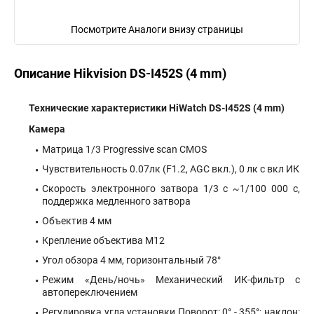
Посмотрите Аналоги внизу страницы
Описание Hikvision DS-I452S (4 mm)
Технические характеристики HiWatch DS-I452S (4 mm)
Камера
Матрица 1/3 Progressive scan CMOS
Чувствительность 0.07лк (F1.2, AGC вкл.), 0 лк с вкл ИК
Скорость электронного затвора 1/3 с ~1/100 000 с,
поддержка медленного затвора
Объектив 4 мм
Крепление объектива М12
Угол обзора 4 мм, горизонтальный 78°
Режим «День/ночь» Механический ИК-фильтр с
автопереключением
Регулировка угла установки Поворот: 0° - 355°; наклон: