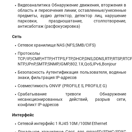
Видеоаналитика Обнаружение движения, вторжения в
область и пересечения линии; оставленные/унесенные
предметы, аудио детектор, детектор лиц, нарушение
парковки, праздношатание, столпотворение,
антисаботаж (расфокусировка)
Сеть
Сетевое хранилище NAS (NFS,SMB/CIFS)
Протоколы
TCP/IP,ICMP,HTTP,HTTPS,FTP,DHCP,DNS,DDNS,RTP,RTSP,RTCP
NTP,UPnP,SMTP,SNMP,IGMP,802.1X,QoS,IPv6,Bonjour
Безопасность Аутентификация пользователя, водяные
знаки, фильтрация IP-адресов
Совместимость ONVIF (PROFILE S, PROFILE G)
Срабатывание тревоги Обнаружение
несанкционированных действий, разрыв сети,
конфликт IP-адресов
Интерфейс
Сетевой интерфейс 1 RJ45 10M /100M Ethernet
Локальное хранилище Слот для microSD/SDHC/SDXC