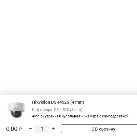
Hikvision DS-I452S (4 mm)
Код товара: DS-I452S (4 mm)
4Мп внутренняя купольная IP-камера с ИК-подсветкой...
0,00 ₽
–
+
В корзину