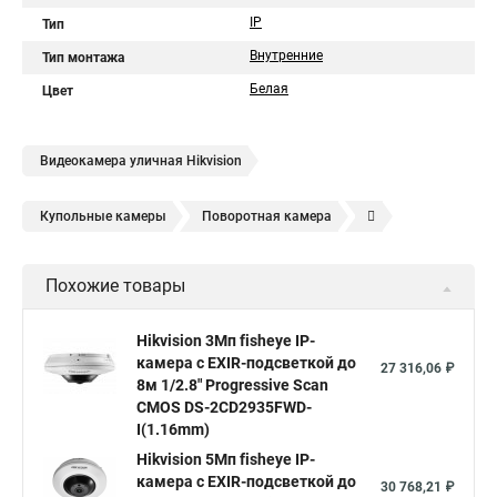
IP
Тип
Внутренние
Тип монтажа
Белая
Цвет
Видеокамера уличная Hikvision
Купольные камеры
Поворотная камера
Уличная камера
Уличные камеры hikvision
Похожие товары
Камера видеонаблюдения hikvision
Hikvision поворотные камеры
Hikvision ip
Hikvision 3Мп fisheye IP-
камера c EXIR-подсветкой до
Hikvision купить
Hikvision уличная ip камера
27 316,06 ₽
8м 1/2.8" Progressive Scan
Hikvision hd
CMOS DS-2CD2935FWD-
I(1.16mm)
Hikvision ds
Hikvision poe
Hikvision уличная
Hikvision 5Мп fisheye IP-
Hikvision 2 8 mm
Hikvision camera
Hikvision 2cd1148 i b
камера c EXIR-подсветкой до
30 768,21 ₽