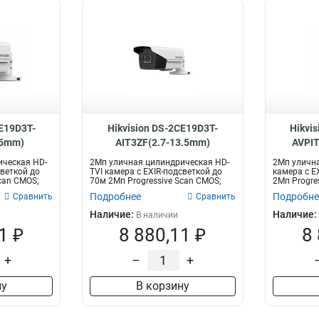
CE19D3T-
Hikvision DS-2CE19D3T-
Hikvi
.5mm)
AIT3ZF(2.7-13.5mm)
AVPIT
ическая HD-
2Мп уличная цилиндрическая HD-
2Мп улична
светкой до
TVI камера с EXIR-подсветкой до
камера с E
can CMOS;
70м 2Мп Progressive Scan CMOS;
2Мп Progre
мо...
моториз...
Подробнее
Подробне
Сравнить
Сравнить
Наличие:
Наличие:
В наличии
1 ₽
8 880,11 ₽
8
+
–
+
ну
В корзину