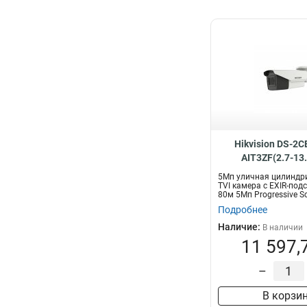
Hikvision DS-2
AIT3ZF(2.7-13
5Мп уличная цилиндр
TVI камера с EXIR-под
80м 5Мп Progressive S
мо...
Подробнее
Наличие:
В наличии
11 597,
–
В корзи