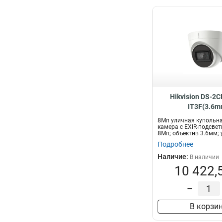
Hikvision DS-2
IT3F(3.6m
8Мп уличная купольна
камера с EXIR-подсвет
8Мп; объектив 3.6мм; у
Подробнее
Наличие:
В наличии
10 422,
–
В корзи