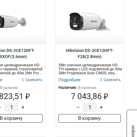
sion DS-2CE12DFT-
Hikvision DS-2CE12HFT-
IRXOF(3.6mm)
F28(2.8mm)
я цилиндрическая HD-
5Мп уличная цилиндрическая HD-
 с сиреной, строблампой
TVI камера с LED подсветкой до 40м
еткой до 40м 2Мп Pro...
5Мп Progressive Scan CMOS; объ...
е
Подробнее
Сравнить
Сравнить
Наличие:
В наличии
В наличии
 823,51 ₽
7 043,86 ₽
–
+
–
+
В корзину
В корзину