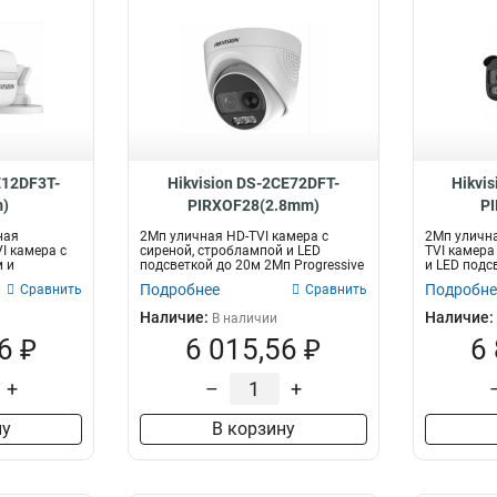
E12DF3T-
Hikvision DS-2CE72DFT-
Hikvi
)
PIRXOF28(2.8mm)
P
ная
2Мп уличная HD-TVI камера с
2Мп улична
I камера с
сиреной, строблампой и LED
TVI камера
м и
подсветкой до 20м 2Мп Progressive
и LED подсв
Scan C...
Подробнее
Подробне
Сравнить
Сравнить
Наличие:
Наличие:
В наличии
6 ₽
6 015,56 ₽
6
+
–
+
ну
В корзину