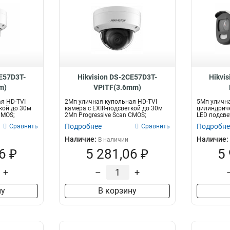
CE57D3T-
Hikvision DS-2CE57D3T-
Hikvi
m)
VPITF(3.6mm)
я HD-TVI
2Мп уличная купольная HD-TVI
5Мп уличн
кой до 30м
камера с EXIR-подсветкой до 30м
цилиндриче
CMOS;
2Мп Progressive Scan CMOS;
LED подсве
объекти...
Progressive 
Подробнее
Подробне
Сравнить
Сравнить
Наличие:
Наличие:
В наличии
6 ₽
5 281,06 ₽
5
+
–
+
ну
В корзину