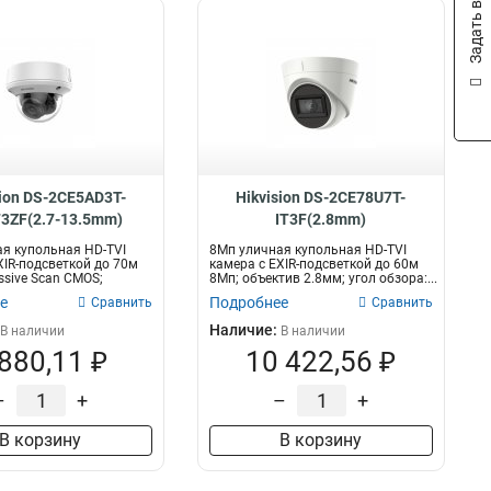
Задать вопрос
sion DS-2CE5AD3T-
Hikvision DS-2CE78U7T-
3ZF(2.7-13.5mm)
IT3F(2.8mm)
я купольная HD-TVI
8Мп уличная купольная HD-TVI
XIR-подсветкой до 70м
камера с EXIR-подсветкой до 60м
ssive Scan CMOS;
8Мп; объектив 2.8мм; угол обзора:...
е
Подробнее
Сравнить
Сравнить
Наличие:
В наличии
В наличии
 880,11 ₽
10 422,56 ₽
–
+
–
+
В корзину
В корзину