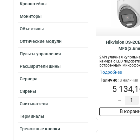
Кронштейны
Мониторы
Объективы
Оптические модули
Hikvision DS-2C
MFS(3.6m
Пульты управления
2Мп уличная купольна
камера с LED подсветк
встроенным микрофон
Расширители шины
2Мп P...
Подробнее
Сервера
Наличие:
В наличии
5 134,1
Сирены
–
Считыватели
В корзи
Терминалы
Тревожные кнопки