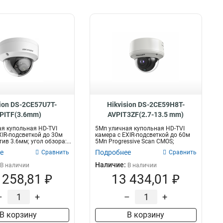
sion DS-2CE57U7T-
Hikvision DS-2CE59H8T-
PITF(3.6mm)
AVPIT3ZF(2.7-13.5 mm)
я купольная HD-TVI
5Мп уличная купольная HD-TVI
XIR-подсветкой до 30м
камера с EXIR-подсветкой до 60м
ив 3.6мм; угол обзора:...
5Мп Progressive Scan CMOS;
моториз...
е
Подробнее
Сравнить
Сравнить
Наличие:
В наличии
В наличии
 258,81 ₽
13 434,01 ₽
–
+
–
+
В корзину
В корзину