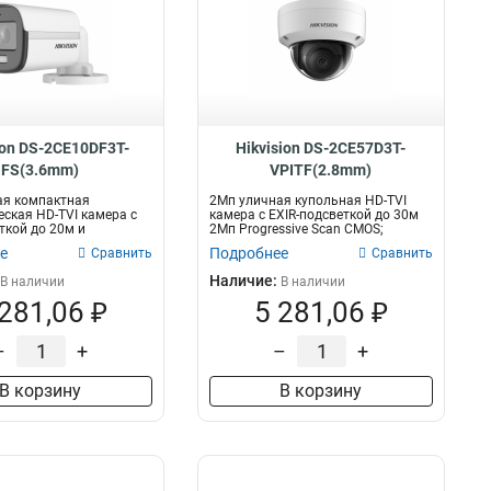
ion DS-2CE10DF3T-
Hikvision DS-2CE57D3T-
FS(3.6mm)
VPITF(2.8mm)
ая компактная
2Мп уличная купольная HD-TVI
ская HD-TVI камера с
камера с EXIR-подсветкой до 30м
ткой до 20м и
2Мп Progressive Scan CMOS;
 микроф...
объекти...
е
Подробнее
Сравнить
Сравнить
Наличие:
В наличии
В наличии
 281,06 ₽
5 281,06 ₽
–
+
–
+
В корзину
В корзину