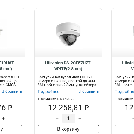
CE19H8T-
Hikvision DS-2CE57U7T-
Hikvi
.5 mm)
VPITF(2.8mm)
V
ическая HD-
8Мп уличная купольная HD-TVI
8Мп улична
светкой до
камера с EXIR-подсветкой до 30м
камера с E
can CMOS;
8Мп; объектив 2.8мм; угол обзора:...
8Мп; объект
Подробнее
Подробне
Сравнить
Сравнить
Наличие:
Наличие:
В наличии
76 ₽
12 258,81 ₽
12
+
–
+
ну
В корзину