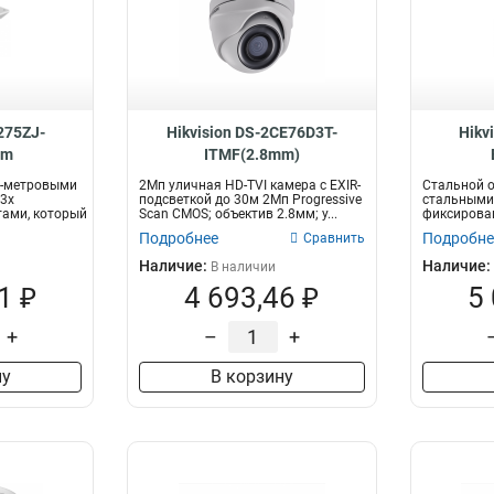
275ZJ-
Hikvision DS-2CE76D3T-
Hikv
mm
ITMF(2.8mm)
 1-метровыми
2Мп уличная HD-TVI камера с EXIR-
Стальной о
3x
подсветкой до 30м 2Мп Progressive
стальными 
ами, который
Scan CMOS; объектив 2.8мм; у...
фиксирова
можно п...
Подробнее
Подробне
Сравнить
Наличие:
Наличие:
В наличии
1 ₽
4 693,46 ₽
5
+
–
+
ну
В корзину