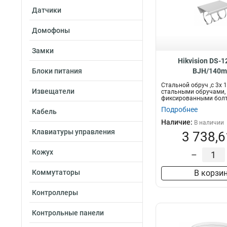
Датчики
Домофоны
Замки
Hikvision DS-1
Блоки питания
BJH/140
Стальной обруч ,с 3x
Извещатели
стальными обручами, 
фиксированными болт
можно п...
Подробнее
Кабель
Наличие:
В наличии
Клавиатуры управления
3 738,6
Кожух
–
Коммутаторы
В корзи
Контроллеры
Контрольные панели