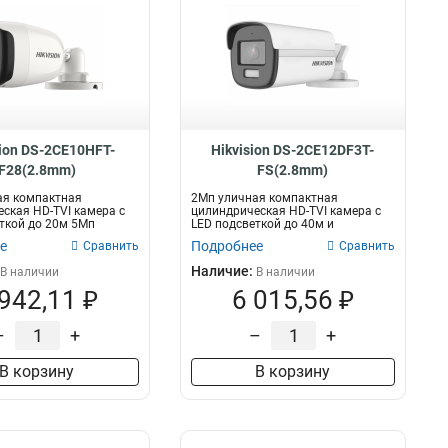
sion DS-2CE10HFT-
Hikvision DS-2CE12DF3T-
F28(2.8mm)
FS(2.8mm)
ая компактная
2Мп уличная компактная
ская HD-TVI камера с
цилиндрическая HD-TVI камера с
ткой до 20м 5Мп
LED подсветкой до 40м и
Sca...
встроенным микроф...
е
Подробнее
Сравнить
Сравнить
Наличие:
В наличии
В наличии
 942,11 ₽
6 015,56 ₽
–
+
–
+
В корзину
В корзину