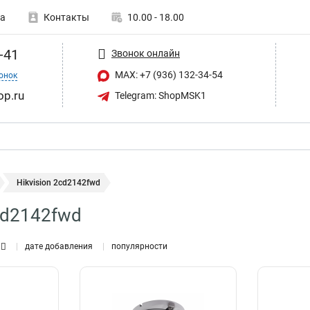
а
Контакты
10.00 - 18.00
-41
Звонок онлайн
MAX: +7 (936) 132-34-54
онок
op.ru
Telegram: ShopMSK1
Hikvision 2cd2142fwd
2cd2142fwd
дате добавления
популярности