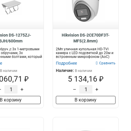
ision DS-1275ZJ-
Hikvision DS-2CE70DF3T-
BJH/600mm
MFS(2.8mm)
бруч ,с 3x 1-метровыми
2Мп уличная купольная HD-TVI
обручами, 3x
камера с LED подсветкой до 20м и
нными болтами, который
встроенным микрофоном (AoC)
2Мп P...
е
Подробнее
Сравнить
Наличие:
В наличии
В наличии
 060,71 ₽
5 134,16 ₽
–
+
–
+
В корзину
В корзину