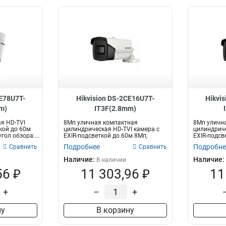
CE78U7T-
Hikvision DS-2CE16U7T-
Hikvi
m)
IT3F(2.8mm)
я HD-TVI
8Мп уличная компактная
8Мп уличн
кой до 60м
цилиндрическая HD-TVI камера с
цилиндриче
гол обзора:...
EXIR-подсветкой до 60м 8Мп;
EXIR-подсв
объектив 2.8м...
объектив 3.
Подробнее
Подробне
Сравнить
Сравнить
Наличие:
Наличие:
В наличии
56 ₽
11 303,96 ₽
11
+
–
+
ну
В корзину