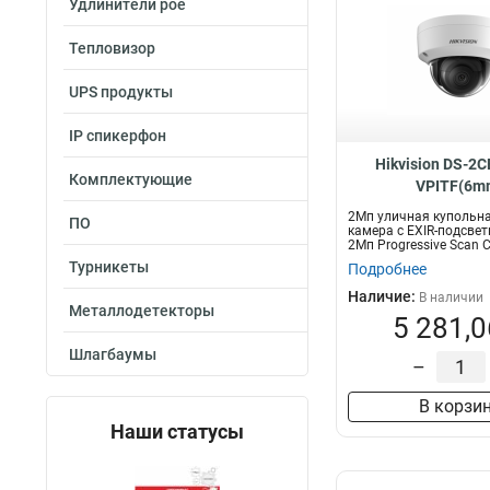
Удлинители poe
Тепловизор
UPS продукты
IP спикерфон
Hikvision DS-2
Комплектующие
VPITF(6m
2Мп уличная купольна
ПО
камера с EXIR-подсвет
2Мп Progressive Scan 
объекти...
Турникеты
Подробнее
Наличие:
В наличии
Металлодетекторы
5 281,0
Шлагбаумы
–
В корзи
Наши статусы