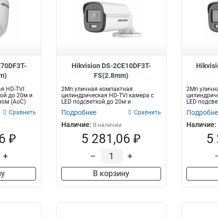
E70DF3T-
Hikvision DS-2CE10DF3T-
Hikvis
m)
FS(2.8mm)
я HD-TVI
2Мп уличная компактная
2Мп уличн
ой до 20м и
цилиндрическая HD-TVI камера с
цилиндриче
ом (AoC)
LED подсветкой до 20м и
LED подсве
встроенным микроф...
встроенным
Подробнее
Подробне
Сравнить
Сравнить
Наличие:
Наличие:
В наличии
6 ₽
5 281,06 ₽
5
+
–
+
ну
В корзину