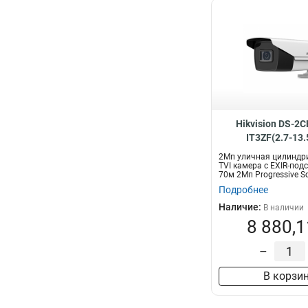
Hikvision DS-2
IT3ZF(2.7-13
2Мп уличная цилиндр
TVI камера с EXIR-под
70м 2Мп Progressive S
мо...
Подробнее
Наличие:
В наличии
8 880,1
–
В корзи