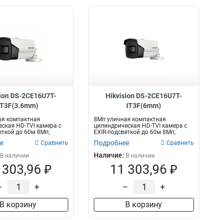
sion DS-2CE16U7T-
Hikvision DS-2CE16U7T-
IT3F(3.6mm)
IT3F(6mm)
ая компактная
8Мп уличная компактная
ская HD-TVI камера с
цилиндрическая HD-TVI камера с
еткой до 60м 8Мп;
EXIR-подсветкой до 60м 8Мп;
6м...
объектив 6мм;...
е
Подробнее
Сравнить
Сравнить
Наличие:
В наличии
В наличии
 303,96 ₽
11 303,96 ₽
–
+
–
+
В корзину
В корзину