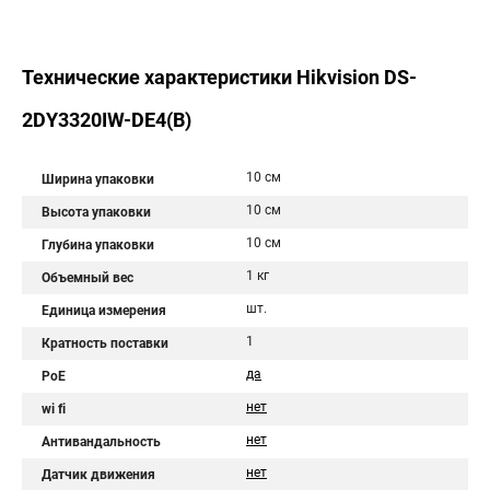
Технические характеристики Hikvision DS-
2DY3320IW-DE4(B)
10 см
Ширина упаковки
10 см
Высота упаковки
10 см
Глубина упаковки
1 кг
Объемный вес
шт.
Единица измерения
1
Кратность поставки
да
PoE
нет
wi fi
нет
Антивандальность
нет
Датчик движения