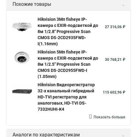
Похожие товары
Камера видеонаблюдения hikvision
Hikvision поворотные камеры
Hikvision ip
Hikvision 3Мп fisheye IP-
камера c EXIR-подсветкой до
Hikvision купить
Hikvision уличная ip камера
27 316,06 ₽
8м 1/2.8" Progressive Scan
Hikvision hd
CMOS DS-2CD2935FWD-
I(1.16mm)
Hikvision ds
Hikvision poe
Hikvision уличная
Hikvision 5Мп fisheye IP-
Hikvision 2 8 mm
Hikvision camera
Hikvision 2cd1148 i b
камера c EXIR-подсветкой до
30 768,21 ₽
8м 1/2.5" Progressive Scan
Hik connect
Видеонаблюдение
Ip видеокамеры
CMOS DS-2CD2955FWD-I
Poe камера
Hikvision 2cd2142fwd
hikvision c
(1.05mm)
Hikvision Видеорегистратор
hikvision 4
Hikvision ds 2cd1148
hikvision ds 2cd1148 i b
32-х канальный гибридный
115 602,96 ₽
hikvision ds 2cd2042wd i
Видеокамера hikvision
HD-TVI регистратор для
аналоговых, HD-TVI DS-
Камера hikvision ds
Видеокамеры hikvision ds
7332HUHI-K4
Камера hiwatch ds Hikvision
Камера Hikvision ds 2ce16d8t
Показать больше
Видеокамера hikvision hiwatch
Аналоги по характеристикам
Камера Hikvision ds 2cd2442fwd