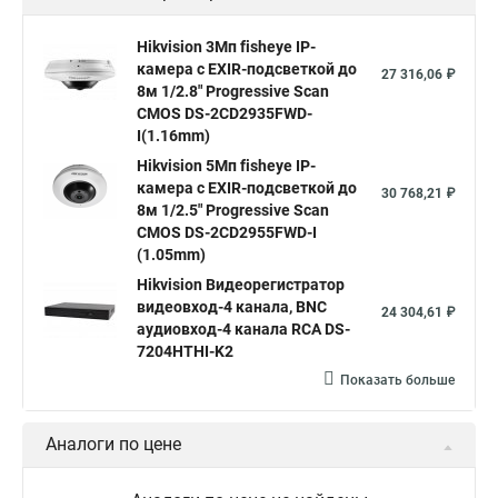
Hikvision камера ds 2cd2023g0 i
Купольная камера
Hikvision 3Мп fisheye IP-
камера c EXIR-подсветкой до
Уличная камера
Hikvision ip camera
27 316,06 ₽
8м 1/2.8" Progressive Scan
Hikvision поворотная камера
Hikvision купольная
CMOS DS-2CD2935FWD-
I(1.16mm)
Нikvision микрофон
Hikvision поворотная
Hikvision 5Мп fisheye IP-
Hikvision порты
камера c EXIR-подсветкой до
30 768,21 ₽
8м 1/2.5" Progressive Scan
CMOS DS-2CD2955FWD-I
(1.05mm)
Hikvision Видеорегистратор
видеовход-4 канала, BNC
24 304,61 ₽
аудиовход-4 канала RCA DS-
7204HTHI-K2
Показать больше
Аналоги по цене