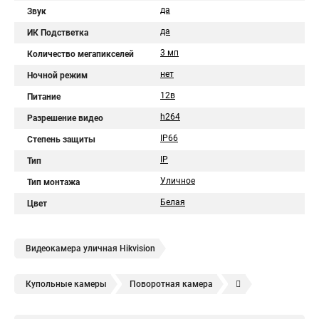
да
Звук
да
ИК Подстветка
3 мп
Количество мегапикселей
нет
Ночной режим
12в
Питание
h264
Разрешение видео
IP66
Степень защиты
IP
Тип
Уличное
Тип монтажа
Белая
Цвет
Видеокамера уличная Hikvision
Купольные камеры
Поворотная камера
Уличная камера
Уличные камеры hikvision