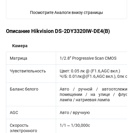
Посмотрите Аналоги внизу страницы
Описание Hikvision DS-2DY3320IW-DE4(B)
Камера
Матрица
1/2.8’’ Progressive Scan CMOS
Чувствительность
Цвет: 0.05 лк @ (F1.6,AGC вкл.)
Ч/Б: 0.01лк@(F1.6,AGC вкл.), 0лк с И
Баланс белого
Авто / ручной / автоотслежива
помещении / на улице / флуоре
лампа / натриевая лампа
AGC
Авто / вручную
Скорость
1/1 ~ 1/30,000с
электронного