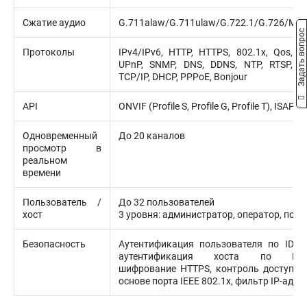
Сжатие аудио
G.711alaw/G.711ulaw/G.722.1/G.726/M
Задать вопрос
Протоколы
IPv4/IPv6, HTTP, HTTPS, 802.1x, Qos, F
UPnP, SNMP, DNS, DDNS, NTP, RTSP, RT
TCP/IP, DHCP, PPPoE, Bonjour
API
ONVIF (Profile S, Profile G, Profile T), ISAPI,
Одновременный
До 20 каналов
просмотр в
реальном
времени
Пользователь /
До 32 пользователей
хост
3 уровня: администратор, оператор, пол
Безопасность
Аутентификация пользователя по ID и
аутентификация хоста по MAC-
шифрование HTTPS, контроль доступа к
основе порта IEEE 802.1x, фильтр IP-адре