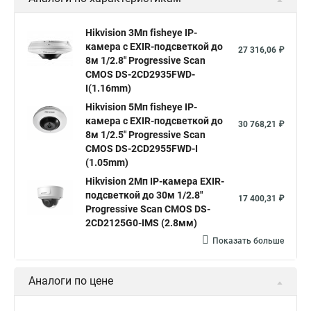
Камера Hikvision ds 2cd2442fwd
Hikvision камера ds 2cd2023g0 i
Купольная камера
Hikvision 3Мп fisheye IP-
камера c EXIR-подсветкой до
Уличная камера
Hikvision ip camera
27 316,06 ₽
8м 1/2.8" Progressive Scan
Hikvision поворотная камера
Hikvision купольная
CMOS DS-2CD2935FWD-
I(1.16mm)
Нikvision микрофон
Hikvision поворотная
Hikvision 5Мп fisheye IP-
Hikvision порты
камера c EXIR-подсветкой до
30 768,21 ₽
8м 1/2.5" Progressive Scan
CMOS DS-2CD2955FWD-I
(1.05mm)
Hikvision 2Мп IP-камера EXIR-
подсветкой до 30м 1/2.8"
17 400,31 ₽
Progressive Scan CMOS DS-
2CD2125G0-IMS (2.8мм)
Показать больше
Аналоги по цене