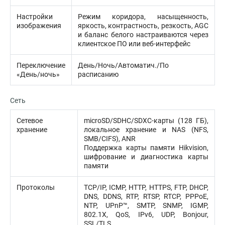
Настройки
Режим коридора, насыщенность,
изображения
яркость, контрастность, резкость, AGC
и баланс белого настраиваются через
клиентское ПО или веб-интерфейс
Переключение
День/Ночь/Автоматич./По
«День/ночь»
расписанию
Сеть
Сетевое
microSD/SDHC/SDXC-карты (128 ГБ),
хранение
локальное хранение и NAS (NFS,
SMB/CIFS), ANR
Поддержка карты памяти Hikvision,
шифрование и диагностика карты
памяти
Протоколы
TCP/IP, ICMP, HTTP, HTTPS, FTP, DHCP,
DNS, DDNS, RTP, RTSP, RTCP, PPPoE,
NTP, UPnP™, SMTP, SNMP, IGMP,
802.1X, QoS, IPv6, UDP, Bonjour,
SSL/TLS