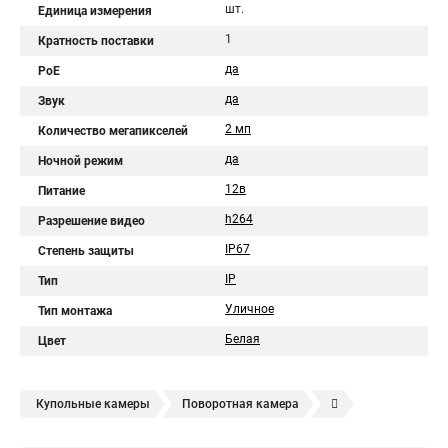
шт.
Единица измерения
1
Кратность поставки
да
PoE
да
Звук
2 мп
Количество мегапикселей
да
Ночной режим
12в
Питание
h264
Разрешение видео
IP67
Степень защиты
IP
Тип
Уличное
Тип монтажа
Белая
Цвет
Купольные камеры
Поворотная камера
Уличная камера
Уличные камеры hikvision