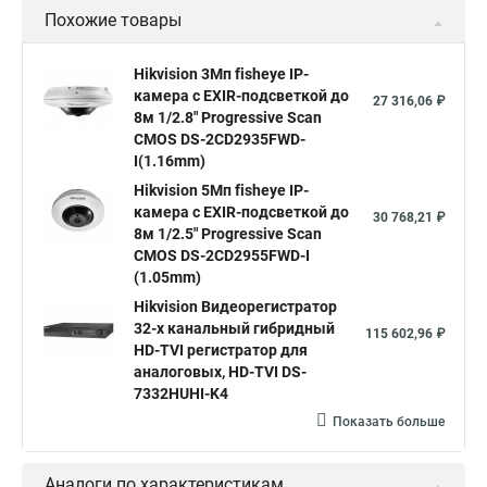
Похожие товары
Камера видеонаблюдения hikvision
Hikvision поворотные камеры
Hikvision ip
Hikvision 3Мп fisheye IP-
камера c EXIR-подсветкой до
Hikvision купить
Hikvision уличная ip камера
27 316,06 ₽
8м 1/2.8" Progressive Scan
Hikvision hd
CMOS DS-2CD2935FWD-
I(1.16mm)
Hikvision ds
Hikvision poe
Hikvision уличная
Hikvision 5Мп fisheye IP-
Hikvision 2 8 mm
Hikvision camera
Hikvision 2cd1148 i b
камера c EXIR-подсветкой до
30 768,21 ₽
8м 1/2.5" Progressive Scan
Hik connect
Видеонаблюдение
Ip видеокамеры
CMOS DS-2CD2955FWD-I
Poe камера
Hikvision 2cd2142fwd
hikvision c
(1.05mm)
Hikvision Видеорегистратор
hikvision 4
Hikvision ds 2cd1148
hikvision ds 2cd1148 i b
32-х канальный гибридный
115 602,96 ₽
hikvision ds 2cd2042wd i
Видеокамера hikvision
HD-TVI регистратор для
аналоговых, HD-TVI DS-
Камера hikvision ds
Видеокамеры hikvision ds
7332HUHI-K4
Камера hiwatch ds Hikvision
Камера Hikvision ds 2ce16d8t
Показать больше
Видеокамера hikvision hiwatch
Аналоги по характеристикам