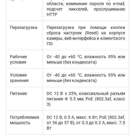
области, изменение пароля по e-mail,
подсчет пикселей, прослушивание
HTTP
Перезагрузка
Перезагрузка при помощи кнопки
сброса настроек (Reset) на корпусе
камеры, веб-интерфейса и клиентского
ПО
Рабочие
От -40 до +60 °C, влажность 95% или
условия
меньше (без конденсата)
Условия
От -40 до +60 °C, влажность 95% или
хранения
меньше (без конденсата)
Питание
DC 12 В ± 25%, коаксиальный разъем
питания Φ 5.5 мм; PoE (802.3af, класс
3)
Потребляемая
DC 12 В, 0.5 A, макс. 6 Вт; PoE (802.3af,
мощность
от 36 до 57 В), от 0.3 до 0.2 A, макс. 7.5
Вт