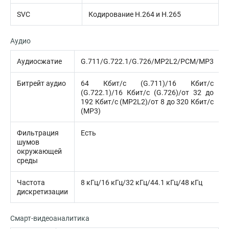
SVC
Кодирование H.264 и H.265
Аудио
Аудиосжатие
G.711/G.722.1/G.726/MP2L2/PCM/MP3
Битрейт аудио
64 Кбит/с (G.711)/16 Кбит/с
(G.722.1)/16 Кбит/с (G.726)/от 32 до
192 Кбит/с (MP2L2)/от 8 до 320 Кбит/с
(MP3)
Фильтрация
Есть
шумов
окружающей
среды
Частота
8 кГц/16 кГц/32 кГц/44.1 кГц/48 кГц
дискретизации
Смарт-видеоаналитика