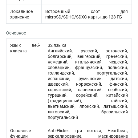
Локальное
Встроенный слот для
хранение
microSD/SDHC/SDXC-карты, до 128 ГБ
Основное
Язык веб-
32 языка
клиента
Английский, русский, эстонский,
болгарский, венгерский, греческий,
немецкий, итальянский, чешский,
словацкий, французский, польский,
голландский, португальский,
испанский, румынский, датский,
шведский, норвежский, финский,
хорватский, словенский, сербский,
турецкий, корейский, китайский
(традиционный), тайский,
вьетнамский, японский, латышский,
литовский, бразильский
португальский
Основные
Anti-Flicker, три потока, Heartbeat,
функции
зеркалирование, маскирование