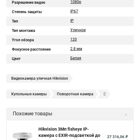
1080p
Разрешение видео
IP67
Степень защиты
IP
Тип
Уличное
Тип монтажа
120
Угол обзора
2.8 мм
Фокусное расстояние
Белая
Цвет
Видеокамера уличная Hikvision
Купольные камеры
Поворотная камера
Уличная камера
Уличные камеры hikvision
Похожие товары
Камера видеонаблюдения hikvision
Hikvision поворотные камеры
Hikvision ip
Hikvision 3Мп fisheye IP-
камера c EXIR-подсветкой до
Hikvision купить
Hikvision уличная ip камера
27 316,06 ₽