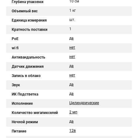
10 см
Глубина упаковки
1 кг
Объемный вес
шт.
Единица измерения
1
Кратность поставки
да
PoE
нет
wi fi
нет
Антивандальность
да
Датчик движения
нет
Запись в облако
да
Звук
да
ИК Подстветка
Цилиндрические
Исполнение
2 мп
Количество мегапикселей
да
Ночной режим
12в
Питание