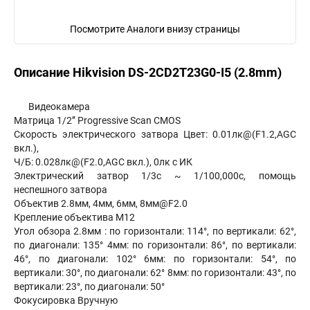
Посмотрите Аналоги внизу страницы
Описание Hikvision DS-2CD2T23G0-I5 (2.8mm)
Видеокамера
Матрица 1/2’’ Progressive Scan CMOS
Скорость электрического затвора Цвет: 0.01лк@(F1.2,AGC
вкл.),
Ч/Б: 0.028лк@(F2.0,AGC вкл.), 0лк с ИК
Электрический затвор 1/3с ~ 1/100,000с, помощь
неспешного затвора
Объектив 2.8мм, 4мм, 6мм, 8мм@F2.0
Крепление объектива М12
Угол обзора 2.8мм : по горизонтали: 114°, по вертикали: 62°,
по диагонали: 135° 4мм: по горизонтали: 86°, по вертикали:
46°, по диагонали: 102° 6мм: по горизонтали: 54°, по
вертикали: 30°, по диагонали: 62° 8мм: по горизонтали: 43°, по
вертикали: 23°, по диагонали: 50°
Фокусировка Вручную