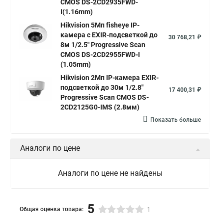
CMOS DS-2CD2935FWD-
I(1.16mm)
Нikvision микрофон
Hikvision поворотная
Hikvision 5Мп fisheye IP-
Hikvision порты
камера c EXIR-подсветкой до
30 768,21 ₽
8м 1/2.5" Progressive Scan
CMOS DS-2CD2955FWD-I
(1.05mm)
Hikvision 2Мп IP-камера EXIR-
подсветкой до 30м 1/2.8"
17 400,31 ₽
Progressive Scan CMOS DS-
2CD2125G0-IMS (2.8мм)
Показать больше
Аналоги по цене
Аналоги по цене не найдены
5
Общая оценка товара:
1