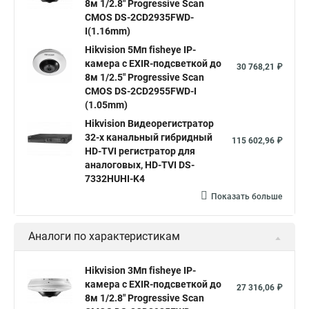
8м 1/2.8" Progressive Scan
Hikvision hd
CMOS DS-2CD2935FWD-
I(1.16mm)
Hikvision ds
Hikvision poe
Hikvision уличная
Hikvision 5Мп fisheye IP-
Hikvision 2 8 mm
Hikvision camera
Hikvision 2cd1148 i b
камера c EXIR-подсветкой до
30 768,21 ₽
8м 1/2.5" Progressive Scan
Hik connect
Видеонаблюдение
Ip видеокамеры
CMOS DS-2CD2955FWD-I
Poe камера
Hikvision 2cd2142fwd
hikvision c
(1.05mm)
Hikvision Видеорегистратор
hikvision 4
Hikvision ds 2cd1148
hikvision ds 2cd1148 i b
32-х канальный гибридный
115 602,96 ₽
hikvision ds 2cd2042wd i
Видеокамера hikvision
HD-TVI регистратор для
аналоговых, HD-TVI DS-
Камера hikvision ds
Видеокамеры hikvision ds
7332HUHI-K4
Камера hiwatch ds Hikvision
Камера Hikvision ds 2ce16d8t
Показать больше
Видеокамера hikvision hiwatch
Аналоги по характеристикам
Камера Hikvision ds 2cd2442fwd
Hikvision камера ds 2cd2023g0 i
Купольная камера
Hikvision 3Мп fisheye IP-
камера c EXIR-подсветкой до
Уличная камера
Hikvision ip camera
27 316,06 ₽
8м 1/2.8" Progressive Scan
Hikvision поворотная камера
Hikvision купольная