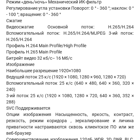
Режим «день/ночь» Механический ИК-фильтр
Регулирование угла установки Поворот: 0 ° - 360 °; наклон: 0 °
- 100 °; вращение: 0 ° - 360 °
Сжатие
Видеосжатие Основной поток: H.265/H.264
Вспомогательный поток: H.265/H.264/MJPEG 3-ий поток:
H.265/H.264
Профиль H.264 Main Profile/High Profile
Профиль H.265 Main Profile
Битрейт видео 32 кб/с– 16 Мб/с
Изображение
Наибольшее разрешение 1920×1080
Ведущей поток 25 к/с (1920 × 1080, 1280 × 960, 1280 × 720)
Вспомогательный поток 25 к/с (640 × 480, 640 × 360, 320 ×
240)
3-ий поток 25 к/с (1920 × 1080, 1280 × 720, 640 × 360, 352 ×
288)
SVC Поддерживается
Опции изображения Насыщенность, яркость, контраст,
резкость, режим коридора , зеркалирование и личина
приватности настраиваются сквозь клиентское ПО или же
веб-браузер
Совершенствование изображения 120дБ WDR, 3D DNR, BLC,