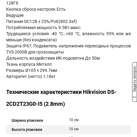
128Гб
Кнопка сброса настроек Есть
Ведущее
Питание DC12В ± 25%/PoE(802.3af)
Потребляемая мощность 9.5Вт макс.
Трудящиеся условия -40 °C…+60 °C, влажность 95% или же
меньше (без конденсата)
Защита IP67, Подавитель напряжения переходных процессов
TVS 2000В для грозозащиты
Дальность воздействия ИК-подсветки До 50м
Ткань корпуса Металл
Задать вопрос
Размеры Ø105 × 299.7мм
Авторитет (нетто) 1,18кг
Технические характеристики Hikvision DS-
2CD2T23G0-I5 (2.8mm)
10 см
Ширина упаковки
10 см
Высота упаковки