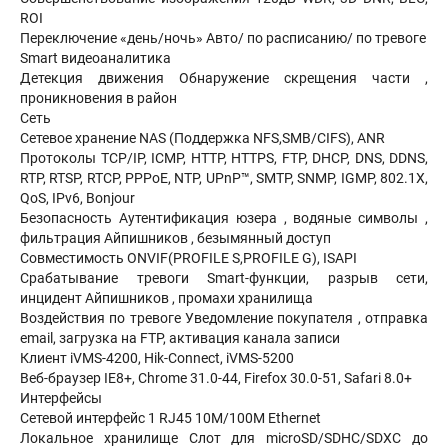
ROI
Переключение «день/ночь» Авто/ по расписанию/ по тревоге
Smart видеоаналитика
Детекция движения Обнаружение скрещения части ,
проникновения в район
Сеть
Сетевое хранение NAS (Поддержка NFS,SMB/CIFS), ANR
Протоколы TCP/IP, ICMP, HTTP, HTTPS, FTP, DHCP, DNS, DDNS,
RTP, RTSP, RTCP, PPPoE, NTP, UPnP™, SMTP, SNMP, IGMP, 802.1X,
QoS, IPv6, Bonjour
Безопасность Аутентификация юзера , водяные символы ,
фильтрация Айпишников , безымянный доступ
Совместимость ONVIF(PROFILE S,PROFILE G), ISAPI
Срабатывание тревоги Smart-функции, разрыв сети,
инцидент Айпишников , промахи хранилища
Воздействия по тревоге Уведомление покупателя , отправка
email, загрузка на FTP, активация канала записи
Клиент iVMS-4200, Hik-Connect, iVMS-5200
Веб-браузер IE8+, Chrome 31.0-44, Firefox 30.0-51, Safari 8.0+
Интерфейсы
Сетевой интерфейс 1 RJ45 10M/100M Ethernet
Локальное хранилище Слот для microSD/SDHC/SDXC до