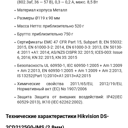
(802.3af, 36 — 57 В), 0,3 — 0,2 A, макс. 8,5 Вт
Материал корпуса Металл
Размеры Ø119 x 90 мм
Масса Нетто: приблизительно 520 г
Брутто: приблизительно 750 г
Сертификаты EMC 47 CFR Part 15, Subpart B; EN 55032:
2015, EN 61000-3-2: 2014, EN 61000-3-3: 2013, EN 50130-
4: 2011 +A1: 2014; AS/NZS CISPR 32: 2015; ICES-003: Issue
6, 2016; KN 32: 2015, KN 35: 2015
Безопасность UL 60950-1, IEC 60950-1:2005 + Am 1:2009
+ Am 2:2013, EN 60950-1:2005 + Am 1:2009 + Am 2:2013,
IS 13252(Part 1):2010+A1:2013+A2:2015
Химические свойства 2011/65/EU, 2012/19/EU,
Нормативный акт (EC) No 1907/2006
Защита Защита от внешних воздействий: IP42(IEC
60529-2013), IK10 (IEC 62262:2002).
Технические характеристики Hikvision DS-
2CD2125G0-IMS (2.8мм)