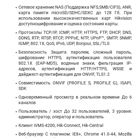
Сетевое хранение NAS (Поддержка NFS,SMB/CIFS), ANR,
карта памяти microSD/SDHC/SDXC до 128 Гб. При
использовании высококачественных карт Hikvision
доступношифрование и оценка состояния карты.
Протоколы TCP/IP, ICMP, HTTP, HTTPS, FTP, DHCP, DNS,
DDNS, RTP, RTSP, RTCP, PPPoE, NTP, UPnP™, SMTP, SNMP,
IGMP, 802.1X, QoS, IPv6, UDP, Bonjour, SSL/TLS
Безопасность Защита паролем, сложный пароль,
шифрование HTTPS, аутентификация пользователя
802.1X (EAP-MD5), водяные знаки, фильтрация IP-
адресов, аутентификация HTTP/HTTPS, WSSE и
дайджест-аутентификация для ONVIF, TLS1.2
Совместимость ONVIF (PROFILE S, PROFILE G), ISAPI,
SDK
Одновременный просмотр в реальном времени До 6
каналов
Пользователь / хост До 32 пользователей, 3 уровня:
администратор, оператор и пользователь
Клиент iVMS-4200, Hik-Connect, Hik-Central
Веб-браузер С плагином: IE8+, Chrome 41.0-44, Mozilla