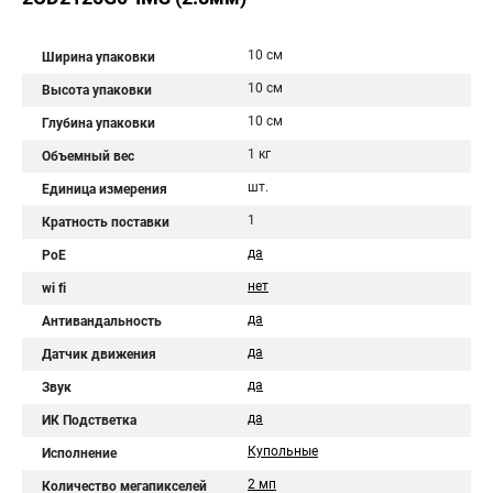
10 см
Ширина упаковки
10 см
Высота упаковки
10 см
Глубина упаковки
1 кг
Объемный вес
шт.
Единица измерения
1
Кратность поставки
да
PoE
нет
wi fi
да
Антивандальность
да
Датчик движения
да
Звук
да
ИК Подстветка
Купольные
Исполнение
2 мп
Количество мегапикселей