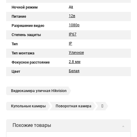
да
Ночной режим
12в
Питание
1080p
Разрешение видео
IP67
Степень защиты
IP
Тип
Уличное
Тип монтажа
2.8 мм
Фокусное расстояние
Белая
Цвет
Видеокамера уличная Hikvision
Купольные камеры
Поворотная камера
Уличная камера
Уличные камеры hikvision
Похожие товары
Камера видеонаблюдения hikvision
Hikvision поворотные камеры
Hikvision ip