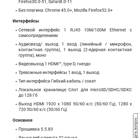
Firefox30.0-51, Safari8.0-11
Без плагина: Chrome 45.0+, Mozilla Firefox52.0+
Интерфейсы
Сетевой интерфейс 1 RJ45 10M/100M Ethernet с
самоопределением
Аудиовход/ выход 1 вход (линейный / микрофон,
контактная группа), 1 выход (2-ядерная контактная
группа), моно
Видеовыход 1 HDMI™, type D, гнездо
Тревожные интерфейсы 1 вход, 1 выход
Тип интерфейса Гибкий кабель / сокет
Локальное хранилище Слот для microSD/SDHC/SDXC
до 128 Гб
Выход HDMI 1920 x 1080 50/60 к/с (50/60 Гц), 1280 x
720 50/60 к/с (50/60 Гц)
Задать вопрос
Основное
Прошивка 5.5.83
Языки веб-клиента 32 языка