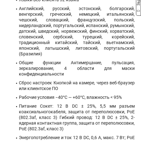
Английский, русский, эстонский, болгарский,
венгерский, греческий, немецкий, итальянский,
чешский, словацкий, французский, польский,
нидерландский, португальский, испанский, румынский,
датский, шведский, норвежский, финский, хорватский,
словенский, сербский, турецкий, корейский,
традиционный китайский, тайский, вьетнамский,
японский, латышский, литовский, португальский
(Бразилия)
Общие функции Антимерцание, пульсация,
зеркалирование, 4 области для маски
конфиденциальности
Сброс настроек Кнопкой на камере, через веб-браузер
или клиентское ПО
Рабочие условия −40°С — +60°С, влажность < 95%
Питание Сокет: 12 В DC ± 25%, 5,5 мм разъем
коаксиальногокабеля, защита от переполюсовки, PoE
(802.3af, класс 3) Гибкий провод: 12 В DC ± 25%, 2-
ядерная контактная группа, защита от переполюсовки,
PoE (802.3af, класс 3)
Энергопотребление и ток 12 В DC, 0,6 А, макс. 7 Вт; PoE