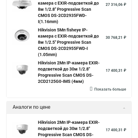
камера c EXIR-подсветкой до
Уличная камера
Hikvision ip camera
27 316,06 ₽
8м 1/2.8" Progressive Scan
Hikvision поворотная камера
Hikvision купольная
CMOS DS-2CD2935FWD-
I(1.16mm)
Нikvision микрофон
Hikvision поворотная
Hikvision 5Мп fisheye IP-
Hikvision порты
камера c EXIR-подсветкой до
30 768,21 ₽
8м 1/2.5" Progressive Scan
CMOS DS-2CD2955FWD-I
(1.05mm)
Hikvision 2Мп IP-камера EXIR-
подсветкой до 30м 1/2.8"
17 400,31 ₽
Progressive Scan CMOS DS-
2CD2125G0-IMS (4мм)
Показать больше
Аналоги по цене
Hikvision 2Мп IP-камера EXIR-
подсветкой до 30м 1/2.8"
17 400,31 ₽
Progressive Scan CMOS DS-