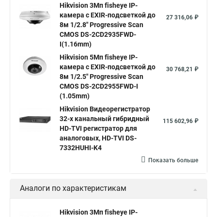
Hikvision 3Мп fisheye IP-
камера c EXIR-подсветкой до
Hikvision купить
Hikvision уличная ip камера
27 316,06 ₽
8м 1/2.8" Progressive Scan
Hikvision hd
CMOS DS-2CD2935FWD-
I(1.16mm)
Hikvision ds
Hikvision poe
Hikvision уличная
Hikvision 5Мп fisheye IP-
Hikvision 2 8 mm
Hikvision camera
Hikvision 2cd1148 i b
камера c EXIR-подсветкой до
30 768,21 ₽
8м 1/2.5" Progressive Scan
Hik connect
Видеонаблюдение
Ip видеокамеры
CMOS DS-2CD2955FWD-I
Poe камера
Hikvision 2cd2142fwd
hikvision c
(1.05mm)
Hikvision Видеорегистратор
hikvision 4
Hikvision ds 2cd1148
hikvision ds 2cd1148 i b
32-х канальный гибридный
115 602,96 ₽
hikvision ds 2cd2042wd i
Видеокамера hikvision
HD-TVI регистратор для
аналоговых, HD-TVI DS-
Камера hikvision ds
Видеокамеры hikvision ds
7332HUHI-K4
Камера hiwatch ds Hikvision
Камера Hikvision ds 2ce16d8t
Показать больше
Видеокамера hikvision hiwatch
Аналоги по характеристикам
Камера Hikvision ds 2cd2442fwd
Hikvision камера ds 2cd2023g0 i
Купольная камера
Hikvision 3Мп fisheye IP-