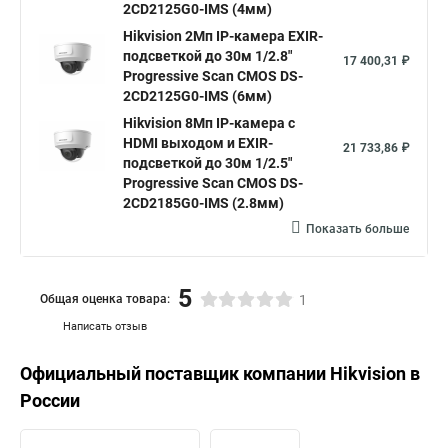
2CD2125G0-IMS (4мм)
Hikvision 2Мп IP-камера EXIR-
подсветкой до 30м 1/2.8"
17 400,31 ₽
Progressive Scan CMOS DS-
2CD2125G0-IMS (6мм)
Hikvision 8Мп IP-камера с
HDMI выходом и EXIR-
21 733,86 ₽
подсветкой до 30м 1/2.5"
Progressive Scan CMOS DS-
2CD2185G0-IMS (2.8мм)
Показать больше
5
Общая оценка товара:
1
Написать отзыв
Официальный поставщик компании
Hikvision
в
России