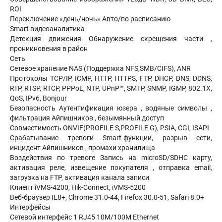
ROI
Переключение «день/ночь» Авто/по расписанию
Smart видеоаналитика
Детекция движения Обнаружение скрещения части ,
проникновения в район
Сеть
Сетевое хранение NAS (Поддержка NFS,SMB/CIFS), ANR
Протоколы TCP/IP, ICMP, HTTP, HTTPS, FTP, DHCP, DNS, DDNS,
RTP, RTSP, RTCP, PPPoE, NTP, UPnP™, SMTP, SNMP, IGMP, 802.1X,
QoS, IPv6, Bonjour
Безопасность Аутентификация юзера , водяные символы ,
фильтрация Айпишников , безымянный доступ
Совместимость ONVIF(PROFILE S,PROFILE G), PSIA, CGI, ISAPI
Срабатывание тревоги Smart-функции, разрыв сети,
инцидент Айпишников , промахи хранилища
Воздействия по тревоге Запись на microSD/SDHC карту,
активация реле, извещение покупателя , отправка email,
загрузка на FTP, активация канала записи
Клиент iVMS-4200, Hik-Connect, iVMS-5200
Веб-браузер IE8+, Chrome 31.0-44, Firefox 30.0-51, Safari 8.0+
Интерфейсы
Сетевой интерфейс 1 RJ45 10M/100M Ethernet