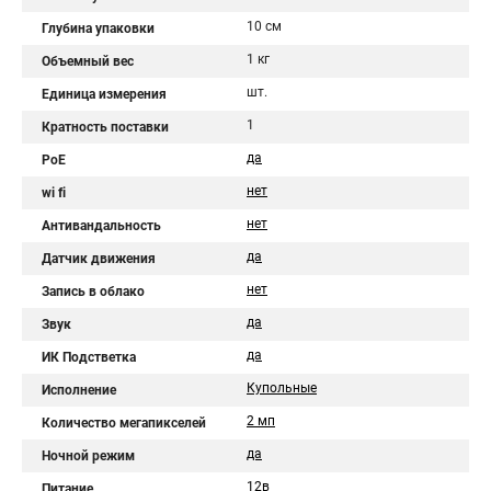
10 см
Глубина упаковки
1 кг
Объемный вес
шт.
Единица измерения
1
Кратность поставки
да
PoE
нет
wi fi
нет
Антивандальность
да
Датчик движения
нет
Запись в облако
да
Звук
да
ИК Подстветка
Купольные
Исполнение
2 мп
Количество мегапикселей
да
Ночной режим
12в
Питание