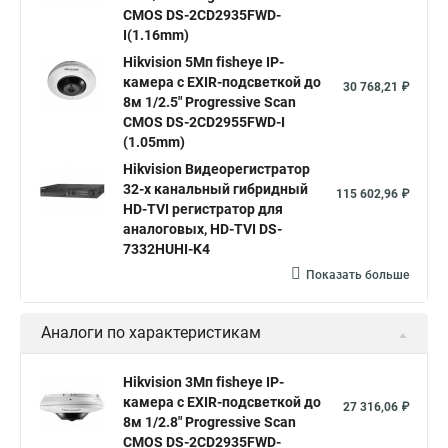
Hikvision hd
CMOS DS-2CD2935FWD-
I(1.16mm)
Hikvision ds
Hikvision poe
Hikvision уличная
Hikvision 5Мп fisheye IP-
Hikvision 2 8 mm
Hikvision camera
Hikvision 2cd1148 i b
камера c EXIR-подсветкой до
30 768,21 ₽
8м 1/2.5" Progressive Scan
Hik connect
Видеонаблюдение
Ip видеокамеры
CMOS DS-2CD2955FWD-I
Poe камера
Hikvision 2cd2142fwd
hikvision c
(1.05mm)
Hikvision Видеорегистратор
hikvision 4
Hikvision ds 2cd1148
hikvision ds 2cd1148 i b
32-х канальный гибридный
115 602,96 ₽
hikvision ds 2cd2042wd i
Видеокамера hikvision
HD-TVI регистратор для
аналоговых, HD-TVI DS-
Камера hikvision ds
Видеокамеры hikvision ds
7332HUHI-K4
Камера hiwatch ds Hikvision
Камера Hikvision ds 2ce16d8t
Показать больше
Видеокамера hikvision hiwatch
Аналоги по характеристикам
Камера Hikvision ds 2cd2442fwd
Hikvision камера ds 2cd2023g0 i
Купольная камера
Hikvision 3Мп fisheye IP-
камера c EXIR-подсветкой до
Уличная камера
Hikvision ip camera
27 316,06 ₽
8м 1/2.8" Progressive Scan
Hikvision поворотная камера
Hikvision купольная
CMOS DS-2CD2935FWD-