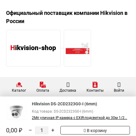
Официальный поставщик компании
Hikvision
в
России
Каталог
Оплата
Доставка
Контакты
Войти
Hikvision DS-2CD2323G0-I (6mm)
Код товара: DS-2CD2323G0-I (6mm)
2Мп уличная IP-камера с EXIR-подсветкой до 30м 1/2...
0,00 ₽
–
+
В корзину