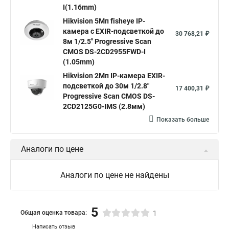
I(1.16mm)
Нikvision микрофон
Hikvision поворотная
Hikvision 5Мп fisheye IP-
Hikvision порты
камера c EXIR-подсветкой до
30 768,21 ₽
8м 1/2.5" Progressive Scan
CMOS DS-2CD2955FWD-I
(1.05mm)
Hikvision 2Мп IP-камера EXIR-
подсветкой до 30м 1/2.8"
17 400,31 ₽
Progressive Scan CMOS DS-
2CD2125G0-IMS (2.8мм)
Показать больше
Аналоги по цене
Аналоги по цене не найдены
5
Общая оценка товара:
1
Написать отзыв