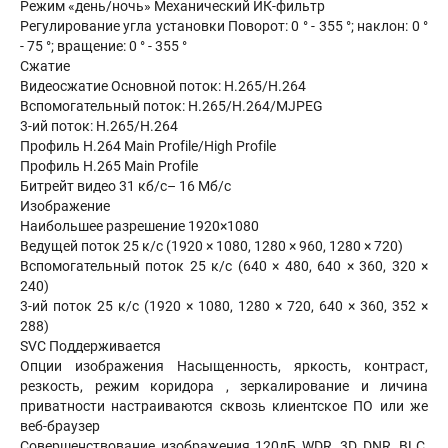
Режим «день/ночь» Механический ИК-фильтр
Регулирование угла установки Поворот: 0 ° - 355 °; наклон: 0 °
- 75 °; вращение: 0 ° - 355 °
Сжатие
Видеосжатие Основной поток: H.265/H.264
Вспомогательный поток: H.265/H.264/MJPEG
3-ий поток: H.265/H.264
Профиль H.264 Main Profile/High Profile
Профиль H.265 Main Profile
Битрейт видео 31 кб/с– 16 Мб/с
Изображение
Наибольшее разрешение 1920×1080
Ведущей поток 25 к/с (1920 × 1080, 1280 × 960, 1280 × 720)
Вспомогательный поток 25 к/с (640 × 480, 640 × 360, 320 ×
240)
3-ий поток 25 к/с (1920 × 1080, 1280 × 720, 640 × 360, 352 ×
288)
SVC Поддерживается
Опции изображения Насыщенность, яркость, контраст,
резкость, режим коридора , зеркалирование и личина
приватности настраиваются сквозь клиентское ПО или же
веб-браузер
Совершенствование изображения 120дБ WDR, 3D DNR, BLC,