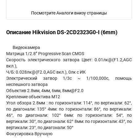
Посмотрите Аналоги внизу страницы
Описание Hikvision DS-2CD2323G0-I (6mm)
Видеокамера
Матрица 1/2.8’’ Progressive Scan CMOS
Скорость электрического затвора Цвет: 0.01лк@(F1.2,AGC
вкл.),
Ч/Б: 0.028лк@(F2.0,AGC вкл.), 0лк с ИК
Электрический затвор 1/3с ~ 1/100,000с, помощь
неспешного затвора
Объектив 2.8мм, 4мм, 6мм, 8мм@F2.0
Крепление объектива M12
Угол обзора 2.8мм : по горизонтали: 114°, по вертикали: 62°,
по диагонали: 135° 4мм: по горизонтали: 86°, по вертикали:
46°, по диагонали: 102° 6мм: по горизонтали: 54°, по
вертикали: 30°, по диагонали: 62° 8мм: по горизонтали: 43°, по
вертикали: 23°, по диагонали: 50°
Фокусировка Вручную