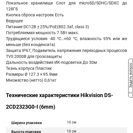
Локальное хранилище Слот для microSD/SDHC/SDXC до
128Гб
Кнопка сброса настроек Есть
Ведущее
Питание DC12В ± 25%/PoE(802.3af, class 3)
Потребляемая мощность 7.5Вт макс.
Трудящиеся условия -40 °C…+60 °C, влажность 95% или же
меньше (без конденсата)
Защита IP67, Подавитель напряжения переходных процессов
TVS 2000В для грозозащиты
Дальность воздействия ИК-подсветки До 30м
Задать вопрос
Ткань корпуса Пластик
Размеры Ø 127.3 × 95.9мм
Множество (нетто) 0,61кг
Технические характеристики Hikvision DS-
2CD2323G0-I (6mm)
10 см
Ширина упаковки
10 см
Высота упаковки