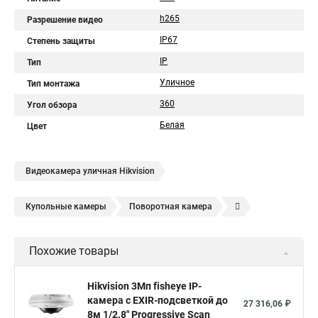
h265
Разрешение видео
IP67
Степень защиты
IP
Тип
Уличное
Тип монтажа
360
Угол обзора
Белая
Цвет
Видеокамера уличная Hikvision
Купольные камеры
Поворотная камера
Уличная камера
Уличные камеры hikvision
Похожие товары
Камера видеонаблюдения hikvision
Hikvision поворотные камеры
Hikvision ip
Hikvision 3Мп fisheye IP-
камера c EXIR-подсветкой до
Hikvision купить
Hikvision уличная ip камера
27 316,06 ₽
8м 1/2.8" Progressive Scan