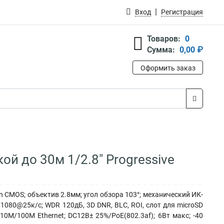
Вход
Регистрация
Товаров:
0
Сумма:
0,00 ₽
Оформить заказ
ой до 30м 1/2.8" Progressive
n CMOS; объектив 2.8мм; угол обзора 103°; механический ИК-
1080@25к/с; WDR 120дБ, 3D DNR, BLC, ROI, слот для microSD
0M/100M Ethernet; DC12В± 25%/PoE(802.3af); 6Вт макс; -40