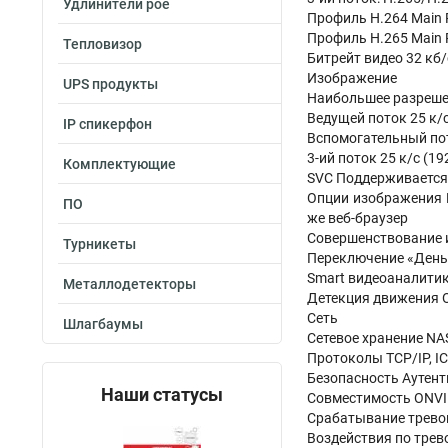
Удлинители poe
Профиль H.264 Main Pr
Профиль H.265 Main P
Тепловизор
Битрейт видео 32 кб/
Изображение
UPS продукты
Наибольшее разреше
Ведущей поток 25 к/с 
IP спикерфон
Вспомогательный поток
3-ий поток 25 к/с (192
Комплектующие
SVC Поддерживается
Опции изображения Н
ПО
же веб-браузер
Совершенствование и
Турникеты
Переключение «День
Smart видеоаналити
Металлодетекторы
Детекция движения О
Сеть
Шлагбаумы
Сетевое хранение NA
Протоколы TCP/IP, ICM
Безопасность Аутент
Наши статусы
Совместимость ONVIF
Срабатывание тревог
Воздействия по трево