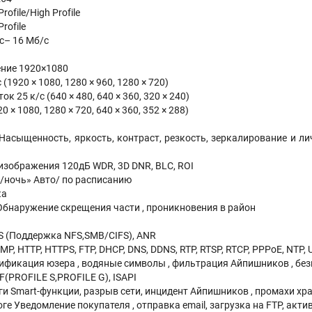
ofile/High Profile
rofile
с– 16 Мб/с
ние 1920×1080
(1920 × 1080, 1280 × 960, 1280 × 720)
 25 к/с (640 × 480, 640 × 360, 320 × 240)
0 × 1080, 1280 × 720, 640 × 360, 352 × 288)
асыщенность, яркость, контраст, резкость, зеркалирование и л
зображения 120дБ WDR, 3D DNR, BLC, ROI
/ночь» Авто/ по расписанию
ка
бнаружение скрещения части , проникновения в район
S (Поддержка NFS,SMB/CIFS), ANR
P, HTTP, HTTPS, FTP, DHCP, DNS, DDNS, RTP, RTSP, RTCP, PPPoE, NTP, 
ификация юзера , водяные символы , фильтрация Айпишников , бе
(PROFILE S,PROFILE G), ISAPI
и Smart-функции, разрыв сети, инцидент Айпишников , промахи х
ге Уведомление покупателя , отправка email, загрузка на FTP, акт