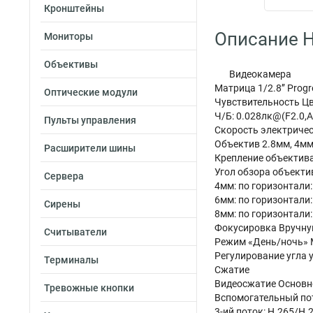
Кронштейны
Описание H
Мониторы
Объективы
Видеокамера
Матрица 1/2.8’’ Prog
Оптические модули
Чувствительность Цве
Ч/Б: 0.028лк@(F2.0,A
Пульты управления
Скорость электричес
Объектив 2.8мм, 4мм
Расширители шины
Крепление объектив
Угол обзора объектива
Сервера
4мм: по горизонтали: 
6мм: по горизонтали: 
Сирены
8мм: по горизонтали: 
Фокусировка Вручн
Считыватели
Режим «День/ночь» 
Регулирование угла уст
Терминалы
Сжатие
Видеосжатие Основно
Тревожные кнопки
Вспомогательный по
3-ий поток: H.265/H.