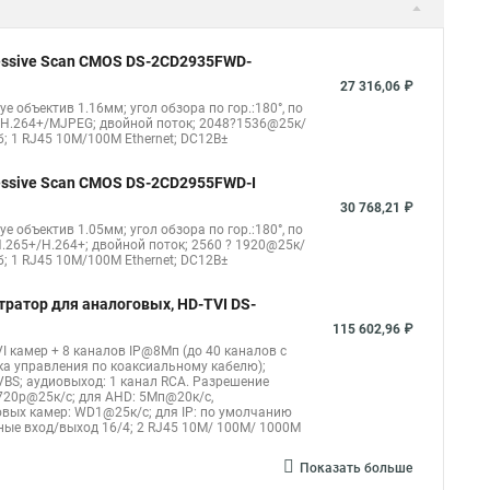
nect
Видеонаблюдение
Ip видеокамеры
Poe камера
1148 i b
hikvision ds 2cd2042wd i
Видеокамера hikvision
gressive Scan CMOS DS-2CD2935FWD-
kvision ds 2ce16d8t
Видеокамера hikvision hiwatch
27 316,06 ₽
eye объектив 1.16мм; угол обзора по гор.:180°, по
Уличная камера
Hikvision ip camera
4/H.264+/MJPEG; двойной поток; 2048?1536@25к/
б; 1 RJ45 10M/100M Ethernet; DC12В±
оротная
Hikvision порты
gressive Scan CMOS DS-2CD2955FWD-I
30 768,21 ₽
eye объектив 1.05мм; угол обзора по гор.:180°, по
.265+/H.264+; двойной поток; 2560 ? 1920@25к/
б; 1 RJ45 10M/100M Ethernet; DC12В±
тратор для аналоговых, HD-TVI DS-
115 602,96 ₽
I камер + 8 каналов IP@8Мп (до 40 каналов с
ка управления по коаксиальному кабелю);
CVBS; аудиовыход: 1 канал RCA. Разрешение
720p@25к/с; для AHD: 5Мп@20к/с,
вых камер: WD1@25к/с; для IP: по умолчанию
жные вход/выход 16/4; 2 RJ45 10M/ 100M/ 1000М
Показать больше