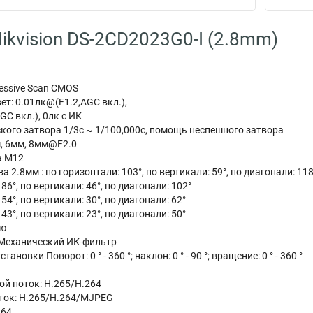
ikvision DS-2CD2023G0-I (2.8mm)
ressive Scan CMOS
т: 0.01лк@(F1.2,AGC вкл.),
GC вкл.), 0лк с ИК
кого затвора 1/3с ~ 1/100,000с, помощь неспешного затвора
, 6мм, 8мм@F2.0
а M12
 2.8мм : по горизонтали: 103°, по вертикали: 59°, по диагонали: 118
86°, по вертикали: 46°, по диагонали: 102°
54°, по вертикали: 30°, по диагонали: 62°
43°, по вертикали: 23°, по диагонали: 50°
ую
Механический ИК-фильтр
ановки Поворот: 0 ° - 360 °; наклон: 0 ° - 90 °; вращение: 0 ° - 360 °
й поток: H.265/H.264
ток: H.265/H.264/MJPEG
264