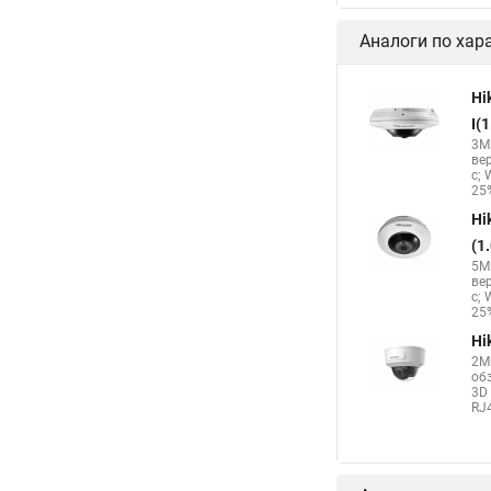
Аналоги по хар
Hi
I(
3Мп
ве
с; 
25%
Hi
(1
5Мп
ве
с; 
25%
Hi
2М
об
3D 
RJ4