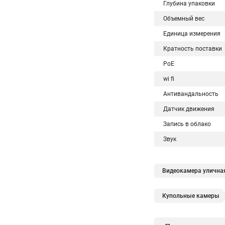
Глубина упаковки
Объемный вес
Единица измерения
Кратность поставки
PoE
wi fi
Антивандальность
Датчик движения
Запись в облако
Звук
Видеокамера уличная
Купольные камеры
Hikvision поворотны