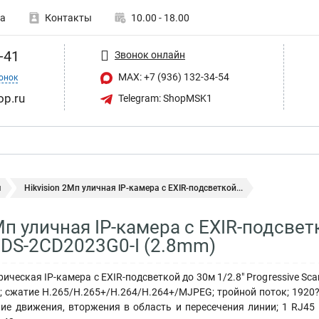
а
Контакты
10.00 - 18.00
-41
Звонок онлайн
MAX: +7 (936) 132-34-54
онок
op.ru
Telegram: ShopMSK1
ы
Hikvision 2Мп уличная IP-камера с EXIR-подсветкой...
Мп уличная IP-камера с EXIR-подсветк
DS-2CD2023G0-I (2.8mm)
ческая IP-камера с EXIR-подсветкой до 30м 1/2.8" Progressive Sca
; сжатие H.265/H.265+/H.264/H.264+/MJPEG; тройной поток; 1920?
ие движения, вторжения в область и пересечения линии; 1 RJ45 1