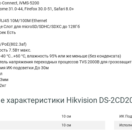
k-Connect, iVMS-5200
me 31.0-44, Firefox 30.0-51, Safari 8.0+
 RJ45 10M/100M Ethernet
е Слот для microSD/SDHC/SDXC до 128Гб
оек Есть
/PoE(802.3af)
сть 7.5Вт макс.
-40 °C…+60 °C, влажность 95% или же меньше (без конденсата)
тель напряжения переходных процессов TVS 2000В для грозозащи
вия ИК-подсветки До 30м
лл
03мм
42кг
е характеристики Hikvision DS-2CD2
10 см
ИК Под
10 см
Исполн