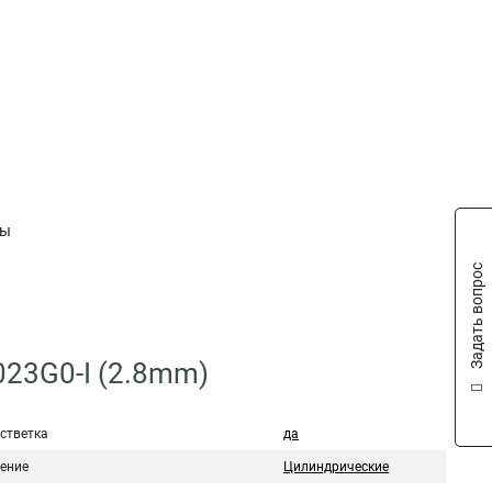
ты
Задать вопрос
023G0-I (2.8mm)
стветка
да
ение
Цилиндрические