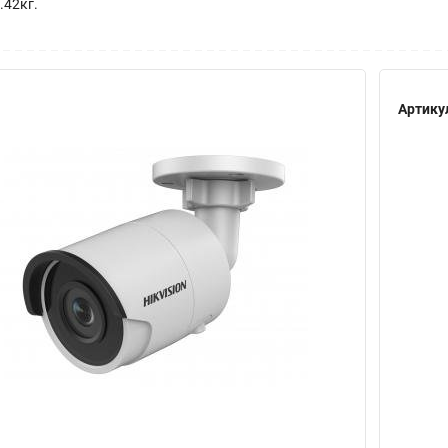
0.42кг.
Артику