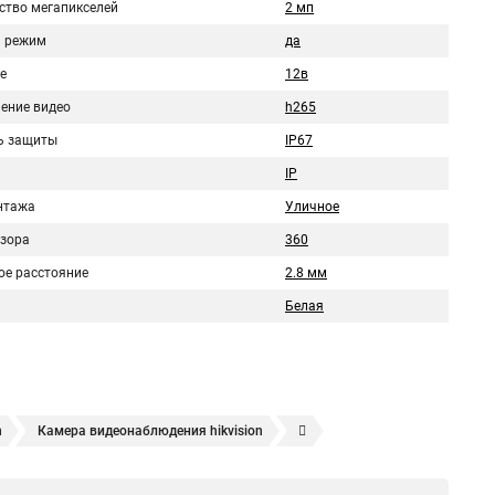
ство мегапикселей
2 мп
 режим
да
е
12в
ение видео
h265
ь защиты
IP67
IP
нтажа
Уличное
бзора
360
ое расстояние
2.8 мм
Белая
n
Камера видеонаблюдения hikvision
ера
Hikvision hd
Hikvision ds
Hikvision poe