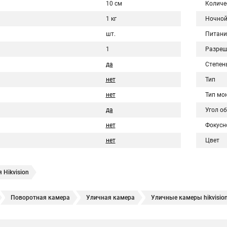
10 см
Количе
1 кг
Ночной
шт.
Питани
1
Разреш
да
Степен
нет
Тип
нет
Тип мо
да
Угол о
нет
Фокусн
нет
Цвет
 Hikvision
Поворотная камера
Уличная камера
Уличные камеры hikvisio
е камеры
Hikvision ip
Hikvision купить
Hikvision уличная ip кам