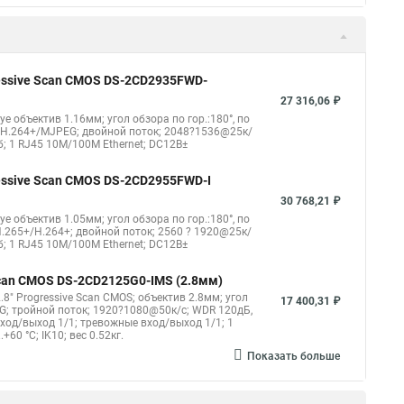
gressive Scan CMOS DS-2CD2935FWD-
27 316,06 ₽
eye объектив 1.16мм; угол обзора по гор.:180°, по
4/H.264+/MJPEG; двойной поток; 2048?1536@25к/
б; 1 RJ45 10M/100M Ethernet; DC12В±
gressive Scan CMOS DS-2CD2955FWD-I
30 768,21 ₽
eye объектив 1.05мм; угол обзора по гор.:180°, по
.265+/H.264+; двойной поток; 2560 ? 1920@25к/
б; 1 RJ45 10M/100M Ethernet; DC12В±
 Scan CMOS DS-2CD2125G0-IMS (2.8мм)
8" Progressive Scan CMOS; объектив 2.8мм; угол
17 400,31 ₽
G; тройной поток; 1920?1080@50к/с; WDR 120дБ,
овход/выход 1/1; тревожные вход/выход 1/1; 1
60 °C; IK10; вес 0.52кг.
Показать больше