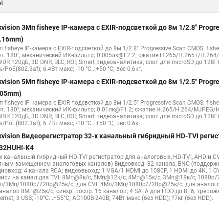
ы
Hikvision 2 8 mm
Hikvision camera
Hikvision 2cd1148 i b
Hik con
hikvision c
hikvision 4
Hikvision ds 2cd1148
hikvision ds 2cd
kvision 3Мп fisheye IP-камера c EXIR-подсветкой до 8м 1/2.8" Pro
Видеокамеры hikvision ds
Камера hiwatch ds Hikvision
Камера Hi
1.16mm)
 fisheye IP-камера c EXIR-подсветкой до 8м 1/2.8" Progressive Scan CMOS; fish
2cd2442fwd
Hikvision камера ds 2cd2023g0 i
Купольная камера
рт.:180°; механический ИК-фильтр; 0.005лк@F2.2; сжатие H.265/H.265+/H.26
WDR 120дБ, 3D DNR, BLC, ROI; Smart видеоаналитика; слот для microSD до 128Г
 камера
Hikvision купольная
Нikvision микрофон
Hikvision пов
/PoE(802.3af); 6.4Вт макс; -10 °C...+50 °C; вес 0.6кг.
kvision 5Мп fisheye IP-камера c EXIR-подсветкой до 8м 1/2.5" Pro
.05mm)
 fisheye IP-камера c EXIR-подсветкой до 8м 1/2.5" Progressive Scan CMOS; fish
рт.:180°; механический ИК-фильтр; 0.01лк@F1.2; сжатие H.265/H.264/MJPEG/H
WDR 120дБ, 3D DNR, BLC, ROI; Smart видеоаналитика; слот для microSD до 128Г
/PoE(802.3af); 6.7Вт макс; -10 °C...+50 °C; вес 0.6кг.
kvision Видеорегистратор 32-х канальный гибридный HD-TVI регис
32HUHI-K4
-х канальный гибридный HD-TVI регистратор для аналоговых, HD-TVI, AHD и CV
лным замещением аналоговых каналов) Видеовход: 32 канала, BNC (поддерж
диовход: 4 канала RCA; видеовыход: 1 VGA/1 HDMI до 1080Р, 1 HDMI до 4К, 1 
писи на канал для TVI: 8Мп@8к/с, 5Мп@12к/с, 4Мп@15к/с, 3Мп@18к/с, 1080p/
п/3Мп/1080p/720p@25к/с; для CVI: 4Мп/3Мп/1080p/720p@25к/с; для аналого
каналов 8Мп@25к/с; синхр. воспр. 16 каналов; 4 SATA для HDD до 8Тб; трево
ernet; 3 USB; -10°C...+55°C; АC100В-240В; 74Вт макс (без HDD); ?7кг (без HDD).