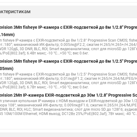
актеристикам
kvision 3Мп fisheye IP-камера c EXIR-подсветкой до 8м 1/2.8" Pro
1.16mm)
 fisheye IP-камера c EXIR-подсветкой до 8м 1/2.8" Progressive Scan CMOS; fish
рт.:180°; механический ИК-фильтр; 0.005лк@F2.2; сжатие H.265/H.265+/H.26
WDR 120дБ, 3D DNR, BLC, ROI; Smart видеоаналитика; слот для microSD до 128Г
/PoE(802.3af); 6.4Вт макс; -10 °C...+50 °C; вес 0.6кг.
kvision 5Мп fisheye IP-камера c EXIR-подсветкой до 8м 1/2.5" Pro
.05mm)
 fisheye IP-камера c EXIR-подсветкой до 8м 1/2.5" Progressive Scan CMOS; fish
рт.:180°; механический ИК-фильтр; 0.01лк@F1.2; сжатие H.265/H.264/MJPEG/H
WDR 120дБ, 3D DNR, BLC, ROI; Smart видеоаналитика; слот для microSD до 128Г
/PoE(802.3af); 6.7Вт макс; -10 °C...+50 °C; вес 0.6кг.
kvision 2Мп IP-камера EXIR-подсветкой до 30м 1/2.8" Progressive
п уличная купольная IP-камера с HDMI выходом и EXIR-подсветкой до 30м 1/2.
зора 108°; механический ИК-фильтр; 0.009лк@F1.6; сжатие H.265/H.264/MJPE
DNR, BLC, ROI, HLC; Smart видеоаналитика; слот для micro SD до 128Гб; ауди
5 10M/100M Ethernet; HDMI выход; DC12В± 25%/PoE(802.3af); 7Вт макс; -40 °C...+