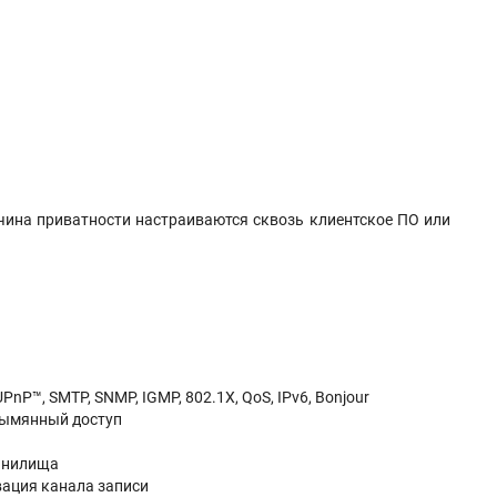
ичина приватности настраиваются сквозь клиентское ПО или
UPnP™, SMTP, SNMP, IGMP, 802.1X, QoS, IPv6, Bonjour
зымянный доступ
ранилища
ивация канала записи