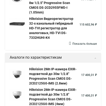
8м 1/2.5" Progressive Scan
Hik connect
Видеонаблюдение
Ip видеокамеры
CMOS DS-2CD2955FWD-I
Poe камера
Hikvision 2cd2142fwd
hikvision c
(1.05mm)
Hikvision Видеорегистратор
hikvision 4
Hikvision ds 2cd1148
hikvision ds 2cd1148 i b
32-х канальный гибридный
115 602,96 ₽
hikvision ds 2cd2042wd i
Видеокамера hikvision
HD-TVI регистратор для
аналоговых, HD-TVI DS-
Камера hikvision ds
Видеокамеры hikvision ds
7332HUHI-K4
Камера hiwatch ds Hikvision
Камера Hikvision ds 2ce16d8t
Показать больше
Видеокамера hikvision hiwatch
Аналоги по характеристикам
Камера Hikvision ds 2cd2442fwd
Hikvision камера ds 2cd2023g0 i
Купольная камера
Hikvision 2Мп IP-камера EXIR-
подсветкой до 30м 1/2.8"
Уличная камера
Hikvision ip camera
17 400,31 ₽
Progressive Scan CMOS DS-
Hikvision поворотная камера
Hikvision купольная
2CD2125G0-IMS (2.8мм)
Hikvision 2Мп IP-камера EXIR-
Нikvision микрофон
Hikvision поворотная
подсветкой до 30м 1/2.8"
17 400,31 ₽
Hikvision порты
Progressive Scan CMOS DS-
2CD2125G0-IMS (4мм)