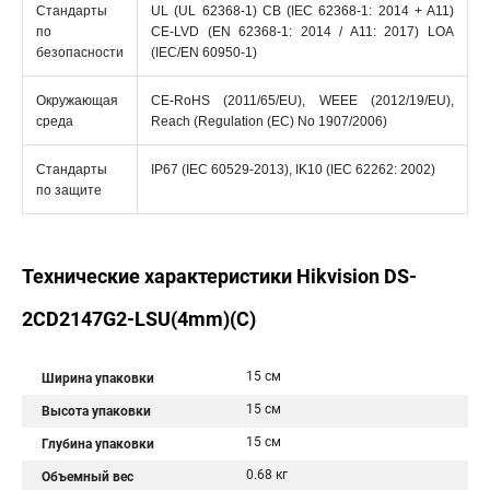
Стандарты
UL (UL 62368-1) CB (IEC 62368-1: 2014 + A11)
по
CE-LVD (EN 62368-1: 2014 / A11: 2017) LOA
безопасности
(IEC/EN 60950-1)
Окружающая
CE-RoHS (2011/65/EU), WEEE (2012/19/EU),
среда
Reach (Regulation (EC) No 1907/2006)
Стандарты
IP67 (IEC 60529-2013), IK10 (IEC 62262: 2002)
по защите
Технические характеристики Hikvision DS-
2CD2147G2-LSU(4mm)(C)
15 см
Ширина упаковки
15 см
Высота упаковки
15 см
Глубина упаковки
0.68 кг
Объемный вес