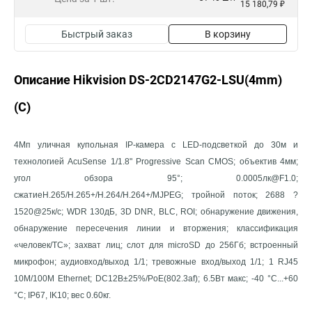
15 180,79 ₽
Быстрый заказ
В корзину
Описание Hikvision DS-2CD2147G2-LSU(4mm)
(C)
4Мп уличная купольная IP-камера с LED-подсветкой до 30м и
технологией AcuSense 1/1.8" Progressive Scan CMOS; объектив 4мм;
угол обзора 95°; 0.0005лк@F1.0;
сжатиеH.265/H.265+/H.264/H.264+/MJPEG; тройной поток; 2688 ?
1520@25к/с; WDR 130дБ, 3D DNR, BLC, ROI; обнаружение движения,
обнаружение пересечения линии и вторжения; классификация
«человек/ТС»; захват лиц; слот для microSD до 256Гб; встроенный
микрофон; аудиовход/выход 1/1; тревожные вход/выход 1/1; 1 RJ45
10M/100M Ethernet; DC12В±25%/PoE(802.3af); 6.5Вт макс; -40 °C...+60
°C; IP67, IK10; вес 0.60кг.