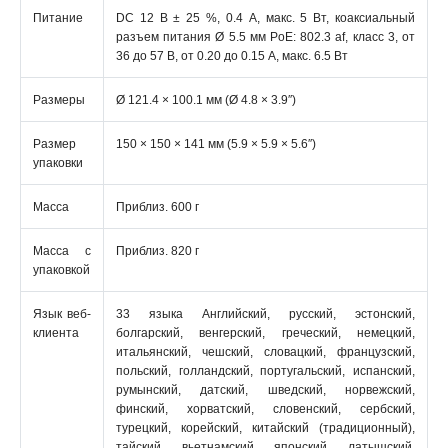
Питание
DC 12 В ± 25 %, 0.4 А, макс. 5 Вт, коаксиальный
разъем питания Ø 5.5 мм PoE: 802.3 af, класс 3, от
36 до 57 В, от 0.20 до 0.15 А, макс. 6.5 Вт
Размеры
Ø 121.4 × 100.1 мм (Ø 4.8 × 3.9″)
Размер
150 × 150 × 141 мм (5.9 × 5.9 × 5.6″)
упаковки
Масса
Приблиз. 600 г
Масса с
Приблиз. 820 г
упаковкой
Язык веб-
33 языка Английский, русский, эстонский,
клиента
болгарский, венгерский, греческий, немецкий,
итальянский, чешский, словацкий, французский,
польский, голландский, португальский, испанский,
румынский, датский, шведский, норвежский,
финский, хорватский, словенский, сербский,
турецкий, корейский, китайский (традиционный),
тайский, вьетнамский, японский, латышский,