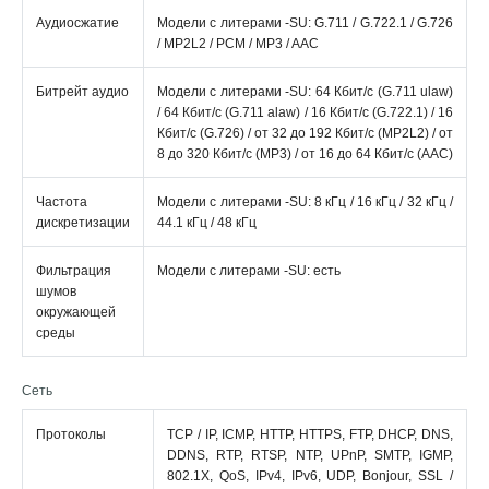
Аудиосжатие
Модели с литерами -SU: G.711 / G.722.1 / G.726
/ MP2L2 / PCM / MP3 / AAC
Битрейт аудио
Модели с литерами -SU: 64 Кбит/с (G.711 ulaw)
/ 64 Кбит/с (G.711 alaw) / 16 Кбит/с (G.722.1) / 16
Кбит/с (G.726) / от 32 до 192 Кбит/с (MP2L2) / от
8 до 320 Кбит/с (MP3) / от 16 до 64 Кбит/с (AAC)
Частота
Модели с литерами -SU: 8 кГц / 16 кГц / 32 кГц /
дискретизации
44.1 кГц / 48 кГц
Фильтрация
Модели с литерами -SU: есть
шумов
окружающей
среды
Сеть
Протоколы
TCP / IP, ICMP, HTTP, HTTPS, FTP, DHCP, DNS,
DDNS, RTP, RTSP, NTP, UPnP, SMTP, IGMP,
802.1X, QoS, IPv4, IPv6, UDP, Bonjour, SSL /