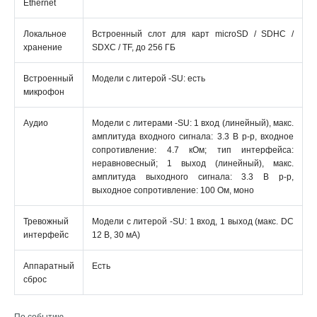
Ethernet
Локальное
Встроенный слот для карт microSD / SDHC /
хранение
SDXC / TF, до 256 ГБ
Встроенный
Модели с литерой -SU: есть
микрофон
Аудио
Модели с литерами -SU: 1 вход (линейный), макс.
амплитуда входного сигнала: 3.3 В p-p, входное
сопротивление: 4.7 кОм; тип интерфейса:
неравновесный; 1 выход (линейный), макс.
амплитуда выходного сигнала: 3.3 В p-p,
выходное сопротивление: 100 Ом, моно
Тревожный
Модели с литерой -SU: 1 вход, 1 выход (макс. DC
интерфейс
12 В, 30 мA)
Аппаратный
Есть
сброс