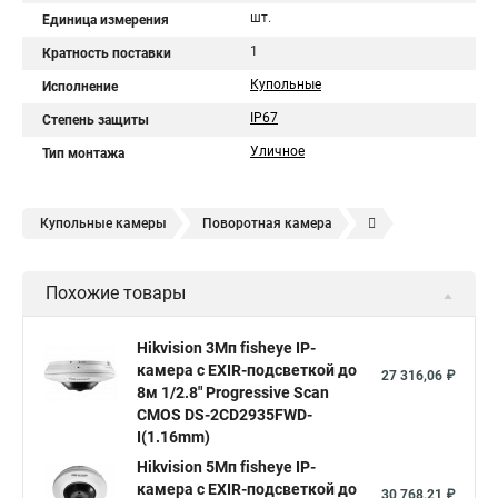
шт.
Единица измерения
1
Кратность поставки
Купольные
Исполнение
IP67
Степень защиты
Уличное
Тип монтажа
Купольные камеры
Поворотная камера
Уличная камера
Уличные камеры hikvision
Похожие товары
Камера видеонаблюдения hikvision
Hikvision поворотные камеры
Hikvision ip
Hikvision 3Мп fisheye IP-
камера c EXIR-подсветкой до
Hikvision купить
Hikvision уличная ip камера
27 316,06 ₽
8м 1/2.8" Progressive Scan
Hikvision hd
CMOS DS-2CD2935FWD-
I(1.16mm)
Hikvision ds
Hikvision poe
Hikvision уличная
Hikvision 5Мп fisheye IP-
Hikvision 2 8 mm
Hikvision camera
Hikvision 2cd1148 i b
камера c EXIR-подсветкой до
30 768,21 ₽