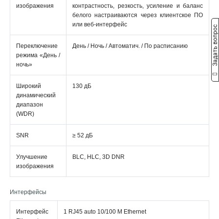
изображения
контрастность, резкость, усиление и баланс
белого настраиваются через клиентское ПО
или веб-интерфейс
Задать вопрос
Переключение
День / Ночь / Автоматич. / По расписанию
режима «День /
ночь»
Широкий
130 дБ
динамический
диапазон
(WDR)
SNR
≥ 52 дБ
Улучшение
BLC, HLC, 3D DNR
изображения
Интерфейсы
Интерфейс
1 RJ45 auto 10/100 М Ethernet