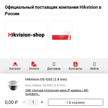
Официальный поставщик компании
Hikvision
в
России
Каталог
Оплата
Доставка
Контакты
Войти
Hikvision DS-I202 (2.8 mm)
Код товара: DS-I202 (2.8 mm)
2Мп уличная купольная мини IP-камера с ИК-
подсветк...
0,00 ₽
–
+
В корзину