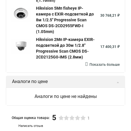
I(1.16mm)
Нikvision микрофон
Hikvision поворотная
Hikvision 5Мп fisheye IP-
Hikvision порты
камера c EXIR-подсветкой до
30 768,21 ₽
8м 1/2.5" Progressive Scan
CMOS DS-2CD2955FWD-I
(1.05mm)
Hikvision 2Мп IP-камера EXIR-
подсветкой до 30м 1/2.8"
17 400,31 ₽
Progressive Scan CMOS DS-
2CD2125G0-IMS (2.8мм)
Показать больше
Аналоги по цене
Аналоги по цене не найдены
5
Общая оценка товара:
1
Написать отзыв