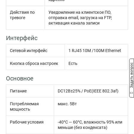
Действия по
Уведомление на клиентское ПО,
тревоге
отправка email, загрузка на FTP,
активация канала записи
Интерфейс
Сетевой интерфейс
1 RJ45 10M /100M Ethernet
Кнопка сброса настроек
Есть
Задать вопрос
Основное
Питание
DC12В±25% / PoE(IEEE 802.3af)
Потребляемая
макс. 5Вт
мощность
Рабочие условия
-40°С — 60°С, влажность 95% или
меньше (без конденсата)