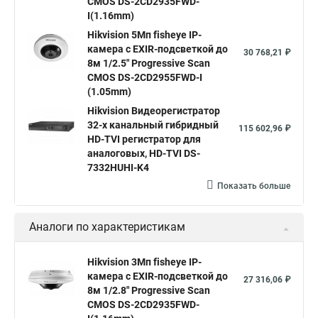
CMOS DS-2CD2935FWD-
I(1.16mm)
Hikvision ds
Hikvision poe
Hikvision уличная
Hikvision 5Мп fisheye IP-
Hikvision 2 8 mm
Hikvision camera
Hikvision 2cd1148 i b
камера c EXIR-подсветкой до
30 768,21 ₽
8м 1/2.5" Progressive Scan
Hik connect
Видеонаблюдение
Ip видеокамеры
CMOS DS-2CD2955FWD-I
Poe камера
Hikvision 2cd2142fwd
hikvision c
(1.05mm)
Hikvision Видеорегистратор
hikvision 4
Hikvision ds 2cd1148
hikvision ds 2cd1148 i b
32-х канальный гибридный
115 602,96 ₽
hikvision ds 2cd2042wd i
Видеокамера hikvision
HD-TVI регистратор для
аналоговых, HD-TVI DS-
Камера hikvision ds
Видеокамеры hikvision ds
7332HUHI-K4
Камера hiwatch ds Hikvision
Камера Hikvision ds 2ce16d8t
Показать больше
Видеокамера hikvision hiwatch
Аналоги по характеристикам
Камера Hikvision ds 2cd2442fwd
Hikvision камера ds 2cd2023g0 i
Купольная камера
Hikvision 3Мп fisheye IP-
камера c EXIR-подсветкой до
Уличная камера
Hikvision ip camera
27 316,06 ₽
8м 1/2.8" Progressive Scan
Hikvision поворотная камера
Hikvision купольная
CMOS DS-2CD2935FWD-