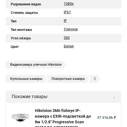
1080p
Разрешение видео
IP67
Степень защиты
IP
Тип
Уличное
Тип монтажа
360
Угол обзора
Белая
Цвет
Видеокамера уличная Hikvision
Купольные камеры
Поворотная камера
Уличная камера
Уличные камеры hikvision
Похожие товары
Камера видеонаблюдения hikvision
Hikvision поворотные камеры
Hikvision ip
Hikvision 3Мп fisheye IP-
камера c EXIR-подсветкой до
Hikvision купить
Hikvision уличная ip камера
27 316,06 ₽
8м 1/2.8" Progressive Scan
Hikvision hd