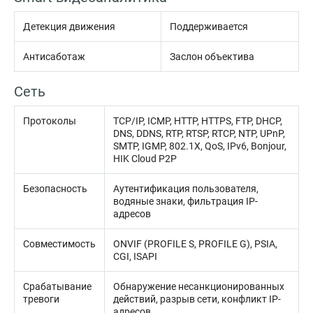
Детекция движения
Поддерживается
Антисаботаж
Заслон объектива
Сеть
Протоколы
TCP/IP, ICMP, HTTP, HTTPS, FTP, DHCP,
DNS, DDNS, RTP, RTSP, RTCP, NTP, UPnP,
SMTP, IGMP, 802.1X, QoS, IPv6, Bonjour,
HIK Cloud P2P
Безопасность
Аутентификация пользователя,
водяные знаки, фильтрация IP-
адресов
Совместимость
ONVIF (PROFILE S, PROFILE G), PSIA,
CGI, ISAPI
Срабатывание
Обнаружение несанкционированных
тревоги
действий, разрыв сети, конфликт IP-
адресов