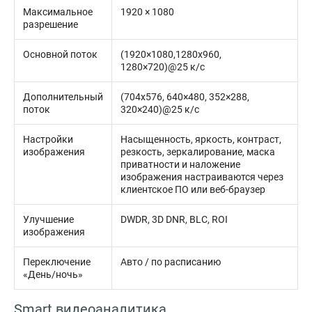
Максимальное
1920 × 1080
разрешение
Основной поток
(1920×1080,1280х960,
1280×720)@25 к/с
Дополнительный
(704х576, 640×480, 352×288,
поток
320×240)@25 к/с
Настройки
Насыщенность, яркость, контраст,
изображения
резкость, зеркалирование, маска
приватности и наложение
изображения настраиваются через
клиентское ПО или веб-браузер
Улучшение
DWDR, 3D DNR, BLC, ROI
изображения
Переключение
Авто / по расписанию
«День/ночь»
Smart видеоаналитика