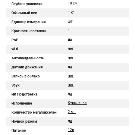
10 см
Глубина упаковки
1 кг
Объемный вес
шт.
Единица измерения
1
Кратность поставки
да
PoE
нет
wi fi
нет
Антивандальность
да
Датчик движения
нет
Запись в облако
нет
Звук
да
ИК Подстветка
Купольные
Исполнение
2 мп
Количество мегапикселей
да
Ночной режим
12в
Питание