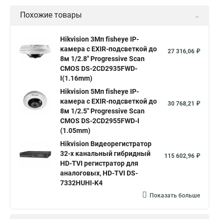
Уличная камера
Уличные камеры hikvision
Похожие товары
Камера видеонаблюдения hikvision
Hikvision поворотные камеры
Hikvision ip
Hikvision 3Мп fisheye IP-
камера c EXIR-подсветкой до
Hikvision купить
Hikvision уличная ip камера
27 316,06 ₽
8м 1/2.8" Progressive Scan
Hikvision hd
CMOS DS-2CD2935FWD-
I(1.16mm)
Hikvision ds
Hikvision poe
Hikvision уличная
Hikvision 5Мп fisheye IP-
Hikvision 2 8 mm
Hikvision camera
Hikvision 2cd1148 i b
камера c EXIR-подсветкой до
30 768,21 ₽
8м 1/2.5" Progressive Scan
Hik connect
Видеонаблюдение
Ip видеокамеры
CMOS DS-2CD2955FWD-I
Poe камера
Hikvision 2cd2142fwd
hikvision c
(1.05mm)
Hikvision Видеорегистратор
hikvision 4
Hikvision ds 2cd1148
hikvision ds 2cd1148 i b
32-х канальный гибридный
115 602,96 ₽
hikvision ds 2cd2042wd i
Видеокамера hikvision
HD-TVI регистратор для
аналоговых, HD-TVI DS-
Камера hikvision ds
Видеокамеры hikvision ds
7332HUHI-K4
Камера hiwatch ds Hikvision
Камера Hikvision ds 2ce16d8t
Показать больше
Видеокамера hikvision hiwatch