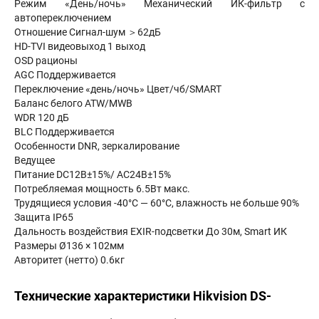
Режим «День/ночь» Механический ИК-фильтр с
автопереключением
Отношение Сигнал-шум ＞62дБ
HD-TVI видеовыход 1 выход
OSD рационы
AGC Поддерживается
Переключение «день/ночь» Цвет/чб/SMART
Баланс белого ATW/MWB
WDR 120 дБ
BLC Поддерживается
Особенности DNR, зеркалирование
Ведущее
Питание DC12В±15%/ AC24В±15%
Потребляемая мощность 6.5Вт макс.
Трудящиеся условия -40°С — 60°С, влажность не больше 90%
Защита IP65
Дальность воздействия EXIR-подсветки До 30м, Smart ИК
Размеры Ø136 × 102мм
Авторитет (нетто) 0.6кг
Технические характеристики Hikvision DS-