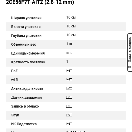
2CE56F7T-AITZ (2.8-12 mm)
10 см
Ширина упаковки
10 см
Высота упаковки
10 см
Глубина упаковки
Задать вопрос
1 кг
Объемный вес
шт.
Единица измерения
1
Кратность поставки
нет
PoE
нет
wi fi
нет
Антивандальность
нет
Датчик движения
нет
Запись в облако
нет
Звук
нет
ИК Подстветка