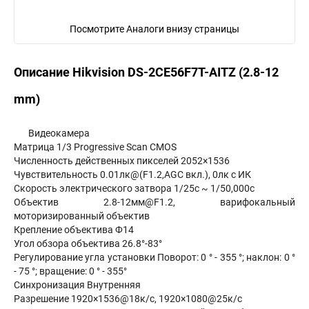
Посмотрите Аналоги внизу страницы
Описание Hikvision DS-2CE56F7T-AITZ (2.8-12
mm)
Видеокамера
Матрица 1/3 Progressive Scan CMOS
Численность действенных пикселей 2052×1536
Чувствительность 0.01лк@(F1.2,AGC вкл.), 0лк с ИК
Скорость электрического затвора 1/25с ~ 1/50,000с
Объектив 2.8-12мм@F1.2, варифокальный
моторизированный объектив
Крепление объектива Ф14
Угол обзора объектива 26.8°-83°
Регулирование угла установки Поворот: 0 ° - 355 °; наклон: 0 °
- 75 °; вращение: 0 ° - 355°
Синхронизация Внутренняя
Разрешение 1920×1536@18к/с, 1920×1080@25к/с