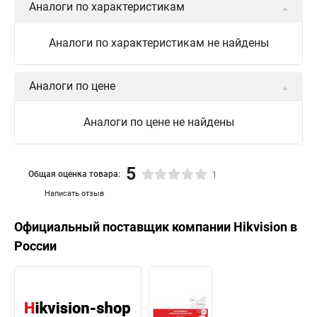
Аналоги по характеристикам
Камера Hikvision ds 2cd2442fwd
Hikvision камера ds 2cd2023g0 i
Купольная камера
Аналоги по характеристикам не найдены
Уличная камера
Hikvision ip camera
Hikvision поворотная камера
Hikvision купольная
Аналоги по цене
Нikvision микрофон
Hikvision поворотная
Аналоги по цене не найдены
Hikvision порты
5
Общая оценка товара:
1
Написать отзыв
Официальный поставщик компании
Hikvision
в
России