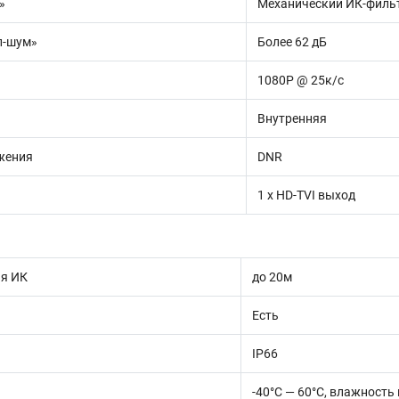
»
Механический ИК-филь
л-шум»
Более 62 дБ
1080Р @ 25к/с
Внутренняя
жения
DNR
1 х HD-TVI выход
ия ИК
до 20м
Есть
IP66
-40°С — 60°С, влажность