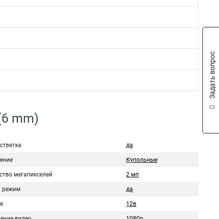
Задать вопрос
 (6 mm)
стветка
да
ение
Купольные
ство мегапикселей
2 мп
 режим
да
е
12в
ение видео
1080p