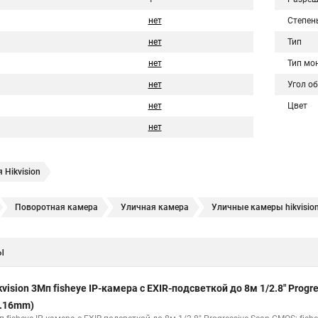
нет
Степен
нет
Тип
нет
Тип мо
нет
Угол о
нет
Цвет
нет
 Hikvision
Поворотная камера
Уличная камера
Уличные камеры hikvisio
е камеры
Hikvision ip
Hikvision купить
Hikvision уличная ip кам
ы
Hikvision 2 8 mm
Hikvision camera
Hikvision 2cd1148 i b
Hik con
hikvision c
hikvision 4
Hikvision ds 2cd1148
hikvision ds 2cd
kvision 3Мп fisheye IP-камера c EXIR-подсветкой до 8м 1/2.8" Pro
Видеокамеры hikvision ds
Камера hiwatch ds Hikvision
Камера Hi
1.16mm)