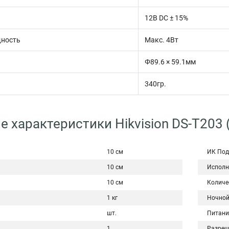
12В DC ± 15%
ность
Макс. 4Вт
Φ89.6 × 59.1мм
340гр.
е характеристики Hikvision DS-T203
10 см
ИК Под
10 см
Исполн
10 см
Количе
1 кг
Ночной
шт.
Питани
1
Разреш