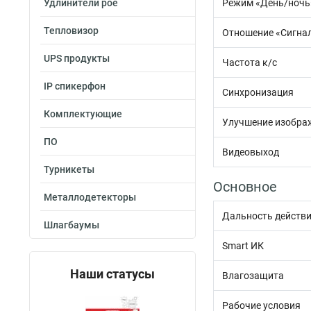
Удлинители poe
Режим «День/ночь
Тепловизор
Отношение «Сигна
UPS продукты
Частота к/с
IP спикерфон
Синхронизация
Комплектующие
Улучшение изобра
ПО
Видеовыход
Турникеты
Основное
Металлодетекторы
Дальность действ
Шлагбаумы
Smart ИК
Наши статусы
Влагозащита
Рабочие условия