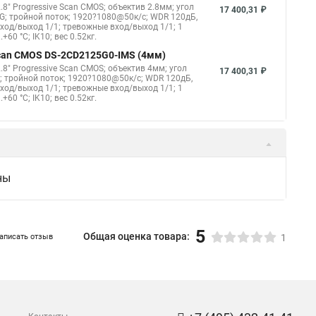
8" Progressive Scan CMOS; объектив 2.8мм; угол
17 400,31 ₽
G; тройной поток; 1920?1080@50к/с; WDR 120дБ,
овход/выход 1/1; тревожные вход/выход 1/1; 1
60 °C; IK10; вес 0.52кг.
 Scan CMOS DS-2CD2125G0-IMS (4мм)
8" Progressive Scan CMOS; объектив 4мм; угол
17 400,31 ₽
; тройной поток; 1920?1080@50к/с; WDR 120дБ,
овход/выход 1/1; тревожные вход/выход 1/1; 1
60 °C; IK10; вес 0.52кг.
ны
5
Общая оценка товара:
аписать отзыв
1