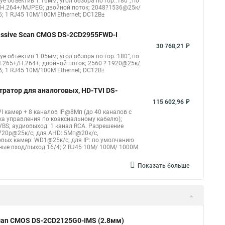
eye объектив 1.16мм; угол обзора по гор.:180°, по
Уличная камера
Hikvision ip camera
4/H.264+/MJPEG; двойной поток; 2048?1536@25к/
б; 1 RJ45 10M/100M Ethernet; DC12В±
оротная
Hikvision порты
gressive Scan CMOS DS-2CD2955FWD-I
30 768,21 ₽
eye объектив 1.05мм; угол обзора по гор.:180°, по
.265+/H.264+; двойной поток; 2560 ? 1920@25к/
б; 1 RJ45 10M/100M Ethernet; DC12В±
тратор для аналоговых, HD-TVI DS-
115 602,96 ₽
I камер + 8 каналов IP@8Мп (до 40 каналов с
ка управления по коаксиальному кабелю);
CVBS; аудиовыход: 1 канал RCA. Разрешение
720p@25к/с; для AHD: 5Мп@20к/с,
вых камер: WD1@25к/с; для IP: по умолчанию
жные вход/выход 16/4; 2 RJ45 10M/ 100M/ 1000М
Показать больше
 Scan CMOS DS-2CD2125G0-IMS (2.8мм)