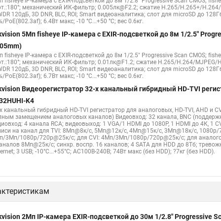
 fisheye IP-камера c EXIR-подсветкой до 8м 1/2.8" Progressive Scan CMOS; fish
2cd2442fwd
Hikvision камера ds 2cd2023g0 i
Купольная камера
рт.:180°; механический ИК-фильтр; 0.005лк@F2.2; сжатие H.265/H.265+/H.26
WDR 120дБ, 3D DNR, BLC, ROI; Smart видеоаналитика; слот для microSD до 128Г
 камера
Hikvision купольная
Нikvision микрофон
Hikvision пов
/PoE(802.3af); 6.4Вт макс; -10 °C...+50 °C; вес 0.6кг.
kvision 5Мп fisheye IP-камера c EXIR-подсветкой до 8м 1/2.5" Pro
.05mm)
 fisheye IP-камера c EXIR-подсветкой до 8м 1/2.5" Progressive Scan CMOS; fish
рт.:180°; механический ИК-фильтр; 0.01лк@F1.2; сжатие H.265/H.264/MJPEG/H
WDR 120дБ, 3D DNR, BLC, ROI; Smart видеоаналитика; слот для microSD до 128Г
/PoE(802.3af); 6.7Вт макс; -10 °C...+50 °C; вес 0.6кг.
kvision Видеорегистратор 32-х канальный гибридный HD-TVI регис
32HUHI-K4
-х канальный гибридный HD-TVI регистратор для аналоговых, HD-TVI, AHD и CV
лным замещением аналоговых каналов) Видеовход: 32 канала, BNC (поддерж
диовход: 4 канала RCA; видеовыход: 1 VGA/1 HDMI до 1080Р, 1 HDMI до 4К, 1 
писи на канал для TVI: 8Мп@8к/с, 5Мп@12к/с, 4Мп@15к/с, 3Мп@18к/с, 1080p/
п/3Мп/1080p/720p@25к/с; для CVI: 4Мп/3Мп/1080p/720p@25к/с; для аналого
каналов 8Мп@25к/с; синхр. воспр. 16 каналов; 4 SATA для HDD до 8Тб; трево
ernet; 3 USB; -10°C...+55°C; АC100В-240В; 74Вт макс (без HDD); ?7кг (без HDD).
актеристикам
kvision 2Мп IP-камера EXIR-подсветкой до 30м 1/2.8" Progressive