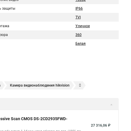
ь защиты
IP66
TVI
нтажа
Уличное
бзора
360
Белая
n
Камера видеонаблюдения hikvision
ера
Hikvision hd
Hikvision ds
Hikvision poe
nect
Видеонаблюдение
Ip видеокамеры
Poe камера
1148 i b
hikvision ds 2cd2042wd i
Видеокамера hikvision
gressive Scan CMOS DS-2CD2935FWD-
kvision ds 2ce16d8t
Видеокамера hikvision hiwatch
27 316,06 ₽