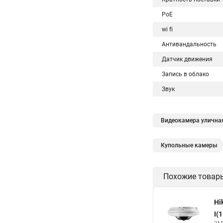
PoE
wi fi
Антивандальность
Датчик движения
Запись в облако
Звук
Видеокамера уличная
Купольные камеры
Hikvision поворотны
Похожие товар
Hikvision уличная
Hikvision 2cd2142fwd
Hi
Камера hikvision ds
I(