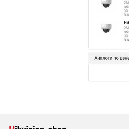
2М
об
3D 
RJ4
Hi
2М
об
3D 
RJ4
Аналоги по цен