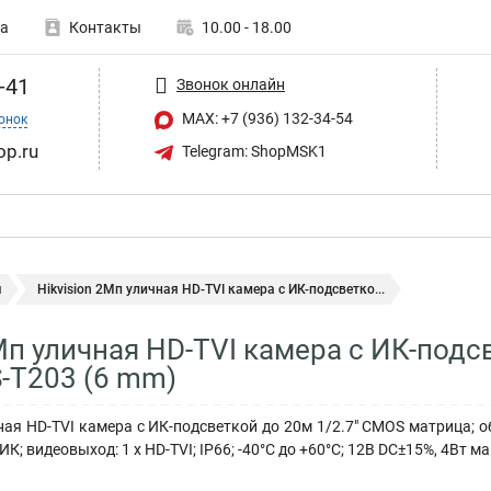
а
Контакты
10.00 - 18.00
-41
Звонок онлайн
MAX: +7 (936) 132-34-54
онок
op.ru
Telegram: ShopMSK1
ы
Hikvision 2Мп уличная HD-TVI камера с ИК-подсветко...
2Мп уличная HD-TVI камера с ИК-подс
-T203 (6 mm)
ая HD-TVI камера с ИК-подсветкой до 20м 1/2.7" CMOS матрица; об
К; видеовыход: 1 х HD-TVI; IP66; -40°С до +60°С; 12В DC±15%, 4Вт ма