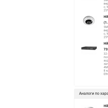
3Мп
Камера Hikvision ds 
ве
с; 
Hikvision поворотная
25%
Hi
(1
5Мп
ве
с; 
25%
Hi
73
32
по
ау
за
4М
8 
Eth
Аналоги по хар
Hi