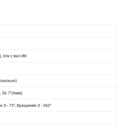
), 0лк с вкл ИК
ионально)
, 56.7°(6мм)
: 0 - 75°, Вращение: 0 - 360°