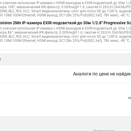
п уличная купольная IP-камера с HDMI выходом и EXIR-подсветкой до 30м 1/2.
зора 108°; механический ИК-фильтр; 0.009лк@F1.6; сжатие H.265/H.264/MJPE
DNR, BLC, ROI, HLC; Smart видеоаналитика; слот для micro SD до 128Гб; ауди
5 10M/100M Ethernet; HDMI выход; DC12В± 25%/PoE(802.3af); 7Вт макс; -40 °C...+
kvision 2Мп IP-камера EXIR-подсветкой до 30м 1/2.8" Progressive
п уличная купольная IP-камера с HDMI выходом и EXIR-подсветкой до 30м 1/2.
зора 86°; механический ИК-фильтр; 0.009лк@F1.6; сжатие H.265/H.264/MJPEG
DNR, BLC, ROI, HLC; Smart видеоаналитика; слот для micro SD до 128Гб; ауди
5 10M/100M Ethernet; HDMI выход; DC12В± 25%/PoE(802.3af); 7Вт макс; -40 °C...+
е
Аналоги по цене не найде
Н