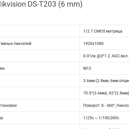
ikvision DS-T203 (6 mm)
1/2.7 CMOS матрица
тивных пикселей
1920х1080
0.01лк @(F1.2, AGC вкл.
ива
М12
3.6мм (2.8мм, 6мм опц
70.9°(3.6мм), 92°(2.8мм)
становки
Поворот: 0 - 360°, Наклон
ор
1/25с ~ 1/100,000с