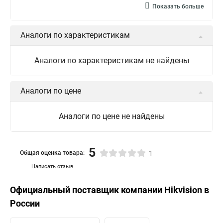
Камера hiwatch ds Hikvision
Камера Hikvision ds 2ce16d8t
Показать больше
Видеокамера hikvision hiwatch
Аналоги по характеристикам
Камера Hikvision ds 2cd2442fwd
Hikvision камера ds 2cd2023g0 i
Купольная камера
Аналоги по характеристикам не найдены
Уличная камера
Hikvision ip camera
Hikvision поворотная камера
Hikvision купольная
Аналоги по цене
Нikvision микрофон
Hikvision поворотная
Аналоги по цене не найдены
Hikvision порты
5
Общая оценка товара:
1
Написать отзыв
Официальный поставщик компании
Hikvision
в
России