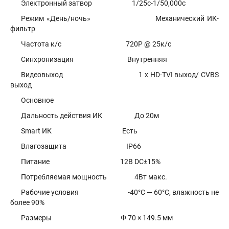
Электронный затвор 1/25с-1/50,000с
Режим «День/ночь» Механический ИК-
фильтр
Частота к/с 720Р @ 25к/с
Синхронизация Внутренняя
Видеовыход 1 x HD-TVI выход/ CVBS
выход
Основное
Дальность действия ИК До 20м
Smart ИК Есть
Влагозащита IP66
Питание 12В DC±15%
Потребляемая мощность 4Вт макс.
Рабочие условия -40°С — 60°С, влажность не
более 90%
Размеры Φ 70 × 149.5 мм