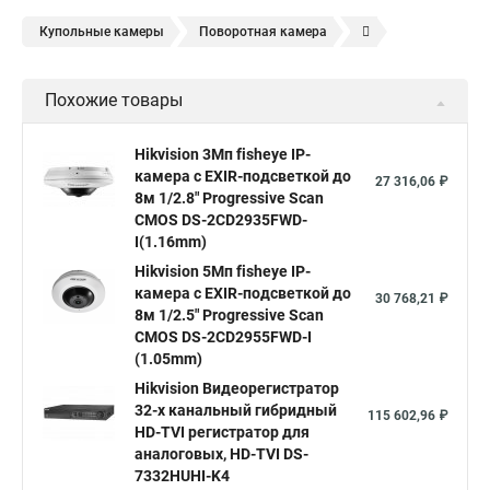
Купольные камеры
Поворотная камера
Уличная камера
Уличные камеры hikvision
Похожие товары
Камера видеонаблюдения hikvision
Hikvision поворотные камеры
Hikvision ip
Hikvision 3Мп fisheye IP-
камера c EXIR-подсветкой до
Hikvision купить
Hikvision уличная ip камера
27 316,06 ₽
8м 1/2.8" Progressive Scan
Hikvision hd
CMOS DS-2CD2935FWD-
I(1.16mm)
Hikvision ds
Hikvision poe
Hikvision уличная
Hikvision 5Мп fisheye IP-
Hikvision 2 8 mm
Hikvision camera
Hikvision 2cd1148 i b
камера c EXIR-подсветкой до
30 768,21 ₽
8м 1/2.5" Progressive Scan
Hik connect
Видеонаблюдение
Ip видеокамеры
CMOS DS-2CD2955FWD-I
Poe камера
Hikvision 2cd2142fwd
hikvision c
(1.05mm)
Hikvision Видеорегистратор
hikvision 4
Hikvision ds 2cd1148
hikvision ds 2cd1148 i b
32-х канальный гибридный
115 602,96 ₽
hikvision ds 2cd2042wd i
Видеокамера hikvision
HD-TVI регистратор для
аналоговых, HD-TVI DS-
Камера hikvision ds
Видеокамеры hikvision ds
7332HUHI-K4