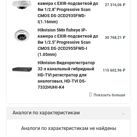
камера c EXIR-подсветкой до
Hikvision купить
Hikvision уличная ip камера
27 316,06 ₽
8м 1/2.8" Progressive Scan
Hikvision hd
CMOS DS-2CD2935FWD-
I(1.16mm)
Hikvision ds
Hikvision poe
Hikvision уличная
Hikvision 5Мп fisheye IP-
Hikvision 2 8 mm
Hikvision camera
Hikvision 2cd1148 i b
камера c EXIR-подсветкой до
30 768,21 ₽
8м 1/2.5" Progressive Scan
Hik connect
Видеонаблюдение
Ip видеокамеры
CMOS DS-2CD2955FWD-I
Poe камера
Hikvision 2cd2142fwd
hikvision c
(1.05mm)
Hikvision Видеорегистратор
hikvision 4
Hikvision ds 2cd1148
hikvision ds 2cd1148 i b
32-х канальный гибридный
115 602,96 ₽
hikvision ds 2cd2042wd i
Видеокамера hikvision
HD-TVI регистратор для
аналоговых, HD-TVI DS-
Камера hikvision ds
Видеокамеры hikvision ds
7332HUHI-K4
Камера hiwatch ds Hikvision
Камера Hikvision ds 2ce16d8t
Показать больше
Видеокамера hikvision hiwatch
Аналоги по характеристикам
Камера Hikvision ds 2cd2442fwd
Hikvision камера ds 2cd2023g0 i
Купольная камера
Аналоги по характеристикам не найдены
Уличная камера
Hikvision ip camera