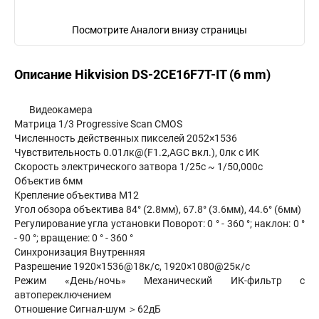
Посмотрите Аналоги внизу страницы
Описание Hikvision DS-2CE16F7T-IT (6 mm)
Видеокамера
Матрица 1/3 Progressive Scan CMOS
Численность действенных пикселей 2052×1536
Чувствительность 0.01лк@(F1.2,AGC вкл.), 0лк с ИК
Скорость электрического затвора 1/25с ~ 1/50,000с
Объектив 6мм
Крепление объектива М12
Угол обзора объектива 84° (2.8мм), 67.8° (3.6мм), 44.6° (6мм)
Регулирование угла установки Поворот: 0 ° - 360 °; наклон: 0 °
- 90 °; вращение: 0 ° - 360 °
Синхронизация Внутренняя
Разрешение 1920×1536@18к/с, 1920×1080@25к/с
Режим «День/ночь» Механический ИК-фильтр с
автопереключением
Отношение Сигнал-шум ＞62дБ