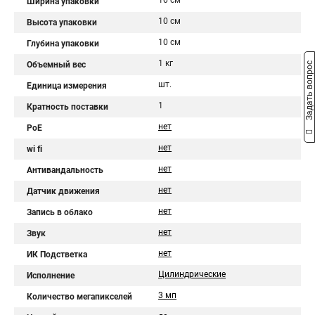
10 см
Ширина упаковки
10 см
Высота упаковки
10 см
Глубина упаковки
1 кг
Объемный вес
Задать вопрос
шт.
Единица измерения
1
Кратность поставки
нет
PoE
нет
wi fi
нет
Антивандальность
нет
Датчик движения
нет
Запись в облако
нет
Звук
нет
ИК Подстветка
Цилиндрические
Исполнение
3 мп
Количество мегапикселей