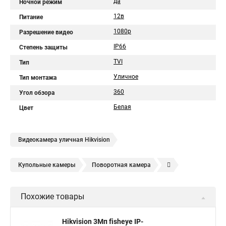
да
Ночной режим
12в
Питание
1080p
Разрешение видео
IP66
Степень защиты
TVI
Тип
Уличное
Тип монтажа
360
Угол обзора
Белая
Цвет
Видеокамера уличная Hikvision
Купольные камеры
Поворотная камера
Уличная камера
Уличные камеры hikvision
Похожие товары
Камера видеонаблюдения hikvision
Hikvision поворотные камеры
Hikvision ip
Hikvision 3Мп fisheye IP-