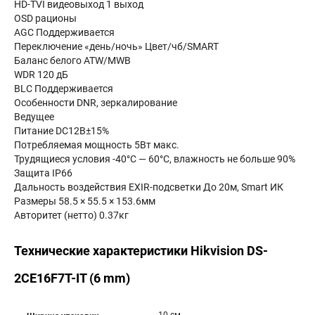
HD-TVI видеовыход 1 выход
OSD рационы
AGC Поддерживается
Переключение «день/ночь» Цвет/чб/SMART
Баланс белого ATW/MWB
WDR 120 дБ
BLC Поддерживается
Особенности DNR, зеркалирование
Ведущее
Питание DC12В±15%
Потребляемая мощность 5Вт макс.
Трудящиеся условия -40°С — 60°С, влажность не больше 90%
Защита IP66
Дальность воздействия EXIR-подсветки До 20м, Smart ИК
Размеры 58.5 × 55.5 × 153.6мм
Авторитет (нетто) 0.37кг
Технические характеристики Hikvision DS-
2CE16F7T-IT (6 mm)