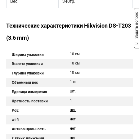
Вес
340гр.
Задать вопрос
Технические характеристики Hikvision DS-T203
(3.6 mm)
10 см
Ширина упаковки
10 см
Высота упаковки
10 см
Глубина упаковки
1 кг
Объемный вес
шт.
Единица измерения
1
Кратность поставки
нет
PoE
нет
wi fi
нет
Антивандальность
нет
Датчик движения