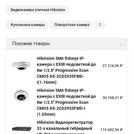
Видеокамера уличная Hikvision
Купольные камеры
Поворотная камера
Уличная камера
Уличные камеры hikvision
Похожие товары
Камера видеонаблюдения hikvision
Hikvision поворотные камеры
Hikvision ip
Hikvision 3Мп fisheye IP-
камера c EXIR-подсветкой до
Hikvision купить
Hikvision уличная ip камера
27 316,06 ₽
8м 1/2.8" Progressive Scan
Hikvision hd
CMOS DS-2CD2935FWD-
I(1.16mm)
Hikvision ds
Hikvision poe
Hikvision уличная
Hikvision 5Мп fisheye IP-
Hikvision 2 8 mm
Hikvision camera
Hikvision 2cd1148 i b
камера c EXIR-подсветкой до
30 768,21 ₽
8м 1/2.5" Progressive Scan
Hik connect
Видеонаблюдение
Ip видеокамеры
CMOS DS-2CD2955FWD-I
Poe камера
Hikvision 2cd2142fwd
hikvision c
(1.05mm)
Hikvision Видеорегистратор
hikvision 4
Hikvision ds 2cd1148
hikvision ds 2cd1148 i b
32-х канальный гибридный
115 602,96 ₽
hikvision ds 2cd2042wd i
Видеокамера hikvision