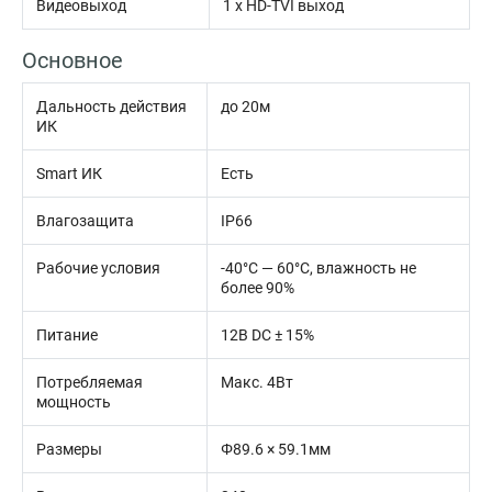
Видеовыход
1 х HD-TVI выход
Основное
Дальность действия
до 20м
ИК
Smart ИК
Есть
Влагозащита
IP66
Рабочие условия
-40°С — 60°С, влажность не
более 90%
Питание
12В DC ± 15%
Потребляемая
Макс. 4Вт
мощность
Размеры
Φ89.6 × 59.1мм