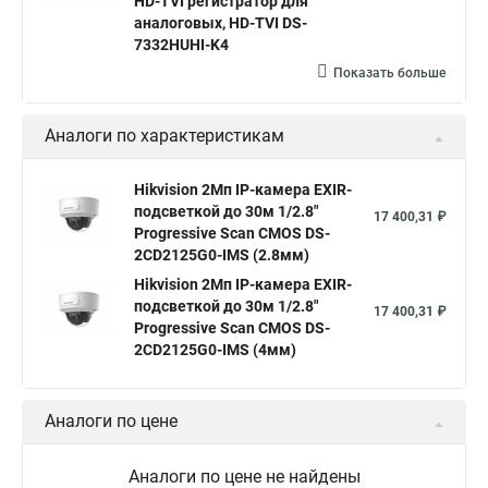
HD-TVI регистратор для
аналоговых, HD-TVI DS-
Камера hikvision ds
Видеокамеры hikvision ds
7332HUHI-K4
Камера hiwatch ds Hikvision
Камера Hikvision ds 2ce16d8t
Показать больше
Видеокамера hikvision hiwatch
Аналоги по характеристикам
Камера Hikvision ds 2cd2442fwd
Hikvision камера ds 2cd2023g0 i
Купольная камера
Hikvision 2Мп IP-камера EXIR-
подсветкой до 30м 1/2.8"
Уличная камера
Hikvision ip camera
17 400,31 ₽
Progressive Scan CMOS DS-
Hikvision поворотная камера
Hikvision купольная
2CD2125G0-IMS (2.8мм)
Hikvision 2Мп IP-камера EXIR-
Нikvision микрофон
Hikvision поворотная
подсветкой до 30м 1/2.8"
17 400,31 ₽
Hikvision порты
Progressive Scan CMOS DS-
2CD2125G0-IMS (4мм)
Аналоги по цене
Аналоги по цене не найдены