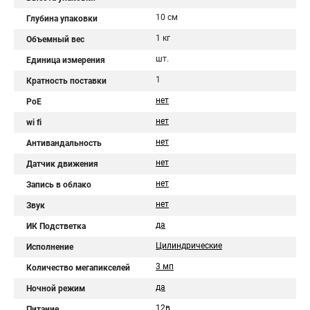
10 см
Глубина упаковки
1 кг
Объемный вес
шт.
Единица измерения
1
Кратность поставки
нет
PoE
нет
wi fi
нет
Антивандальность
нет
Датчик движения
нет
Запись в облако
нет
Звук
да
ИК Подстветка
Цилиндрические
Исполнение
3 мп
Количество мегапикселей
да
Ночной режим
12в
Питание