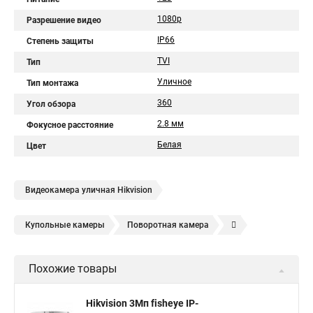
1080p
Разрешение видео
IP66
Степень защиты
TVI
Тип
Уличное
Тип монтажа
360
Угол обзора
2.8 мм
Фокусное расстояние
Белая
Цвет
Видеокамера уличная Hikvision
Купольные камеры
Поворотная камера
Уличная камера
Уличные камеры hikvision
Похожие товары
Камера видеонаблюдения hikvision
Hikvision поворотные камеры
Hikvision ip
Hikvision 3Мп fisheye IP-