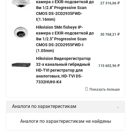
камера c EXIR-подсветкой до
Hikvision купить
Hikvision уличная ip камера
27 316,06 ₽
8м 1/2.8" Progressive Scan
Hikvision hd
CMOS DS-2CD2935FWD-
I(1.16mm)
Hikvision ds
Hikvision poe
Hikvision уличная
Hikvision 5Мп fisheye IP-
Hikvision 2 8 mm
Hikvision camera
Hikvision 2cd1148 i b
камера c EXIR-подсветкой до
30 768,21 ₽
8м 1/2.5" Progressive Scan
Hik connect
Видеонаблюдение
Ip видеокамеры
CMOS DS-2CD2955FWD-I
Poe камера
Hikvision 2cd2142fwd
hikvision c
(1.05mm)
Hikvision Видеорегистратор
hikvision 4
Hikvision ds 2cd1148
hikvision ds 2cd1148 i b
32-х канальный гибридный
115 602,96 ₽
hikvision ds 2cd2042wd i
Видеокамера hikvision
HD-TVI регистратор для
аналоговых, HD-TVI DS-
Камера hikvision ds
Видеокамеры hikvision ds
7332HUHI-K4
Камера hiwatch ds Hikvision
Камера Hikvision ds 2ce16d8t
Показать больше
Видеокамера hikvision hiwatch
Аналоги по характеристикам
Камера Hikvision ds 2cd2442fwd
Hikvision камера ds 2cd2023g0 i
Купольная камера
Аналоги по характеристикам не найдены
Уличная камера
Hikvision ip camera