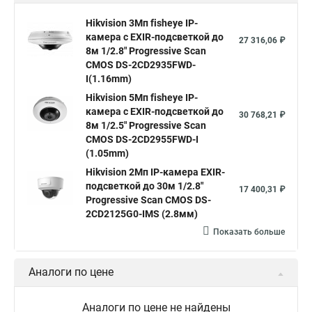
Hikvision камера ds 2cd2023g0 i
Купольная камера
Hikvision 3Мп fisheye IP-
камера c EXIR-подсветкой до
Уличная камера
Hikvision ip camera
27 316,06 ₽
8м 1/2.8" Progressive Scan
Hikvision поворотная камера
Hikvision купольная
CMOS DS-2CD2935FWD-
I(1.16mm)
Нikvision микрофон
Hikvision поворотная
Hikvision 5Мп fisheye IP-
Hikvision порты
камера c EXIR-подсветкой до
30 768,21 ₽
8м 1/2.5" Progressive Scan
CMOS DS-2CD2955FWD-I
(1.05mm)
Hikvision 2Мп IP-камера EXIR-
подсветкой до 30м 1/2.8"
17 400,31 ₽
Progressive Scan CMOS DS-
2CD2125G0-IMS (2.8мм)
Показать больше
Аналоги по цене
Аналоги по цене не найдены