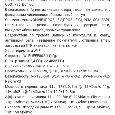
QoS, IPv6, Bonjour
Безопасность Аутентификация юзера , водяные символы ,
фильтрация Айпишников , безымянный доступ
Совместимость ONVIF (PROFILE S,PROFILE G), PSIA, CGI, ISAPI
Срабатывание тревоги Smart-функции, разрыв сети,
инцидент Айпишников , промахи хранилища
Воздействия по тревоге Запись на microSD/SDHC карту,
активация реле, извещение покупателя , отправка email,
загрузка на FTP, активация канала записи
Характеристики Wi-Fi
Стереотип Wi-Fi IEEE802.11b/g/n
Спектр частот 2,4 ГГц ~ 2.4835 ГГц
Ширина канала 20/40МГц ~ 2.4835 Гц
Протоколы 802.11b: CCK, QPSK, BPSK 802.11g/n: OFDM
Безопасность 64/128-бит WEP, WPA/WPA2, WPA-PSK/WPA2-
PSK, WPS
Мощность передатчика 11b: 17±1.5dBm @ 11Мбит/с 11g:
14±1.5dBm @ 54Мбит/с 11n: 12.5±1.5dBm
Аффектация приемника 11b: -90dBm @ 11Мбит/с (Типичная)
11g: -75dBm @ 54Мбит/с (Типичная) 11n: -74dBm (Типичная)
Скорость передачи данных 11b: 11 Мбит/с, 11g: 54 Мбит/с,
11n: 150 Мбит/с