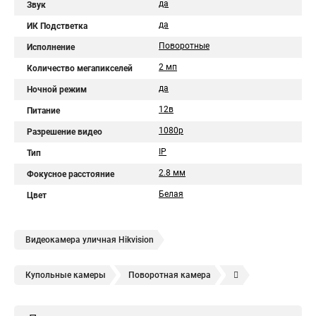
да
Звук
да
ИК Подстветка
Поворотные
Исполнение
2 мп
Количество мегапикселей
да
Ночной режим
12в
Питание
1080p
Разрешение видео
IP
Тип
2.8 мм
Фокусное расстояние
Белая
Цвет
Видеокамера уличная Hikvision
Купольные камеры
Поворотная камера
Уличная камера
Уличные камеры hikvision