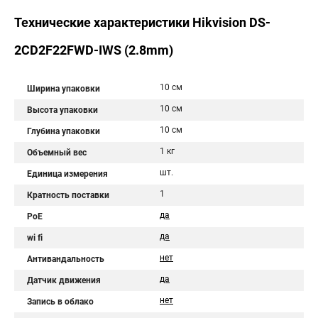
Технические характеристики Hikvision DS-
2CD2F22FWD-IWS (2.8mm)
10 см
Ширина упаковки
10 см
Высота упаковки
10 см
Глубина упаковки
1 кг
Объемный вес
шт.
Единица измерения
1
Кратность поставки
да
PoE
да
wi fi
нет
Антивандальность
да
Датчик движения
нет
Запись в облако