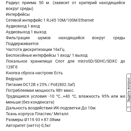
Радиус приема 50 м. (зависит от критерий находящейся
вокруг среды)
Интерфейсы
Сетевой интерфейс 1 RJ45 10M/100M Ethernet
Аудиовход 1 вход
Аудиовыход 1 выход
Фильтрация шумов находящейся вокруг среды
Поддерживается
Частота дискретизации 16кГц
Беспокойные интерфейсы 1 вход/ 1 выход
Локальное хранилище Слот для microSD/SDHC/SDXC до
128Гб
Кнопка сброса настроек Есть
Ведущее
Задать вопрос
Питание DC12В ± 25% / PoE(802.3af)
Потребляемая мощность 9Вт макс.
Трудящиеся условия -10 °C…+40 °C, влажность 95% или же
меньше (без конденсата)
Дальность воздействия ИК-подсветки До 10м
Ткань корпуса Пластик/ Металл
Размеры Ø119.93 × 87.08мм
Авторитет (нетто) 0,5кг