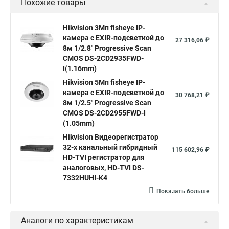
Похожие товары
Камера видеонаблюдения hikvision
Hikvision поворотные камеры
Hikvision ip
Hikvision 3Мп fisheye IP-
камера c EXIR-подсветкой до
Hikvision купить
Hikvision уличная ip камера
27 316,06 ₽
8м 1/2.8" Progressive Scan
Hikvision hd
CMOS DS-2CD2935FWD-
I(1.16mm)
Hikvision ds
Hikvision poe
Hikvision уличная
Hikvision 5Мп fisheye IP-
Hikvision 2 8 mm
Hikvision camera
Hikvision 2cd1148 i b
камера c EXIR-подсветкой до
30 768,21 ₽
8м 1/2.5" Progressive Scan
Hik connect
Видеонаблюдение
Ip видеокамеры
CMOS DS-2CD2955FWD-I
Poe камера
Hikvision 2cd2142fwd
hikvision c
(1.05mm)
Hikvision Видеорегистратор
hikvision 4
Hikvision ds 2cd1148
hikvision ds 2cd1148 i b
32-х канальный гибридный
115 602,96 ₽
hikvision ds 2cd2042wd i
Видеокамера hikvision
HD-TVI регистратор для
аналоговых, HD-TVI DS-
Камера hikvision ds
Видеокамеры hikvision ds
7332HUHI-K4
Камера hiwatch ds Hikvision
Камера Hikvision ds 2ce16d8t
Показать больше
Видеокамера hikvision hiwatch
Аналоги по характеристикам
Камера Hikvision ds 2cd2442fwd