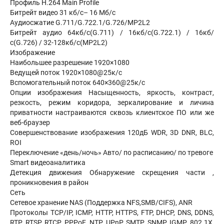
Профиль H.264 Main Profile
Битрейт видео 31 кб/с– 16 Мб/с
Аудиосжатие G.711/G.722.1/G.726/MP2L2
Битрейт аудио 64кб/с(G.711) / 16кб/с(G.722.1) / 16кб/
с(G.726) / 32-128кб/с(MP2L2)
Изображение
Наибольшее разрешение 1920×1080
Ведущей поток 1920×1080@25к/с
Вспомогательный поток 640×360@25к/с
Опции изображения Насыщенность, яркость, контраст,
резкость, режим коридора, зеркалирование и личина
приватности настраиваются сквозь клиентское ПО или же
веб-браузер
Совершенствование изображения 120дБ WDR, 3D DNR, BLC,
ROI
Переключение «день/ночь» Авто/ по расписанию/ по тревоге
Smart видеоаналитика
Детекция движения Обнаружение скрещения части ,
проникновения в район
Сеть
Сетевое хранение NAS (Поддержка NFS,SMB/CIFS), ANR
Протоколы TCP/IP, ICMP, HTTP, HTTPS, FTP, DHCP, DNS, DDNS,
RTP, RTSP, RTCP, PPPoE, NTP, UPnP, SMTP, SNMP, IGMP, 802.1X,