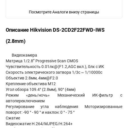
Посмотрите Аналоги внизу страницы
Описание Hikvision DS-2CD2F22FWD-IWS
(2.8mm)
Видеокамера
Матрица 1/2.8’’ Progressive Scan CMOS
Чувствительность 0.01лк@(F1.2,AGC вкл.), 0лк с ИК
Скорость электрического затвора 1/3с ~ 1/10000с
Объектив 2.8мм, 4мм@F2.0
Крепление объектива M12
Угол обзора 109.4° (2.8мм), 90° (4мм)
Режим «день/ночь» Механический ИК-фильтр с
автопереключением
Регулирование угла наблюдения Моторизированные
поворот: -90 ° - 90 ° и наклон: 0 ° - 75 °
Сжатие
Видеосжатие H.264/MJPEG/H.264+