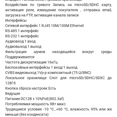
Воздействия по тревоге Запись на microSD/SDHC карту,
активация реле, извещение покупателя , отправка email,
загрузка на FTP, активация канала записи
Интерфейсы
Сетевой интерфейс 1 RJ45 10M/100M Ethernet
RS-485 1 интерфейс
RS-232 1 интерфейс
Аудиовход 1 вход
Аудиовыход 1 выход
Фильтрация шумов находящейся вокруг среды
Поддерживается
Частота дискретизации 16кГц
Беспокойные интерфейсы 1 вход/1 выход
CVBS видеовыход 1Vp-p композитный (75 Ω/BNC)
Локальное хранилище Слот для microSD/SDHC/SDXC до
128Гб
Кнопка сброса настроек Есть
Ведущее
Питание DC12В ± 10%PoE(802.3af)
Потребляемая мощность 9Вт макс.
Трудящиеся условия -10 °C…+60 °C, влажность 95% или же
меньше (без конденсата)