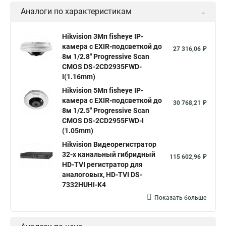
Аналоги по характеристикам
Камера Hikvision ds 2cd2442fwd
Hikvision камера ds 2cd2023g0 i
Купольная камера
Hikvision 3Мп fisheye IP-
камера c EXIR-подсветкой до
Уличная камера
Hikvision ip camera
27 316,06 ₽
8м 1/2.8" Progressive Scan
Hikvision поворотная камера
Hikvision купольная
CMOS DS-2CD2935FWD-
I(1.16mm)
Нikvision микрофон
Hikvision поворотная
Hikvision 5Мп fisheye IP-
Hikvision порты
камера c EXIR-подсветкой до
30 768,21 ₽
8м 1/2.5" Progressive Scan
CMOS DS-2CD2955FWD-I
(1.05mm)
Hikvision Видеорегистратор
32-х канальный гибридный
115 602,96 ₽
HD-TVI регистратор для
аналоговых, HD-TVI DS-
7332HUHI-K4
Показать больше