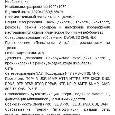
Изображение
Наибольшее разрешение 1920х1080
Ведущей поток 1920×1080@25к/с
Вспомогательный поток 640×360@25к/с
Опции изображения Насыщенность, яркость, контраст,
резкость, режим коридора и наложение изображения
настраиваются сквозь клиентское ПО или же веб-браузер
Совершенствование изображения DWDR, 3D DNR, HLC
Переключение «День/ночь» Авто/ по расписанию/ по
тревоге
Smart видеоаналитика
Детекция движения Обнаружение скрещения части ,
проникновения в район , входа/выхода из области
Сеть
Сетевое хранение NAS (Поддержка NFS,SMB/CIFS), ANR
Протоколы TCP/IP, UDP, ICMP, HTTP, HTTPS, FTP, DHCP, DNS,
DDNS, RTP, RTSP, RTCP, PPPoE, NTP, UPnP, SMTP, SNMP, IGMP,
802.1X, QoS, IPv6, Bonjour
Безопасность Аутентификация юзера , водяные символы ,
фильтрация Айпишников , безымянный доступ
Совместимость ONVIF(PROFILE S,PROFILE G), PSIA, CGI, ISAPI
Срабатывание тревоги Smart-функции, разрыв сети,
инцидент Айпишников , промахи хранилища