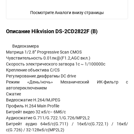
Посмотрите Аналоги внизу страницы
Описание Hikvision DS-2CD2822F (B)
Видеокамера
Матрица 1/2.8’’ Progressive Scan CMOS
Чувствительность 0.01лк@(F1.2,AGC вкл.)
Скорость электрического затвора 1с ~ 1/100000с
Крепление объектива C/CS
Регулирование диафрагмы DC drive
Режим «День/ночь» Механический ИК-фильтр с
автопереключением
Сжатие
Видеосжатие H.264/MJPEG
Профиль H.264 Main Profile
Битрейт видео 32 кб/с– 6Мб/с
Аудиосжатие G.711/G.722.1/G.726/MP2L2
Битрейт аудио 64кб/с(G.711) / 16кб/с(G.722.1) / 16кб/
с(G.726) / 32-128кб/с(MP2L2)