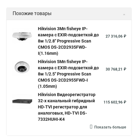
Уличная камера
Уличные камеры hikvision
Похожие товары
Камера видеонаблюдения hikvision
Hikvision поворотные камеры
Hikvision ip
Hikvision 3Мп fisheye IP-
камера c EXIR-подсветкой до
Hikvision купить
Hikvision уличная ip камера
27 316,06 ₽
8м 1/2.8" Progressive Scan
Hikvision hd
CMOS DS-2CD2935FWD-
I(1.16mm)
Hikvision ds
Hikvision poe
Hikvision уличная
Hikvision 5Мп fisheye IP-
Hikvision 2 8 mm
Hikvision camera
Hikvision 2cd1148 i b
камера c EXIR-подсветкой до
30 768,21 ₽
8м 1/2.5" Progressive Scan
Hik connect
Видеонаблюдение
Ip видеокамеры
CMOS DS-2CD2955FWD-I
Poe камера
Hikvision 2cd2142fwd
hikvision c
(1.05mm)
Hikvision Видеорегистратор
hikvision 4
Hikvision ds 2cd1148
hikvision ds 2cd1148 i b
32-х канальный гибридный
115 602,96 ₽
hikvision ds 2cd2042wd i
Видеокамера hikvision
HD-TVI регистратор для
аналоговых, HD-TVI DS-
Камера hikvision ds
Видеокамеры hikvision ds
7332HUHI-K4
Камера hiwatch ds Hikvision
Камера Hikvision ds 2ce16d8t
Показать больше
Видеокамера hikvision hiwatch