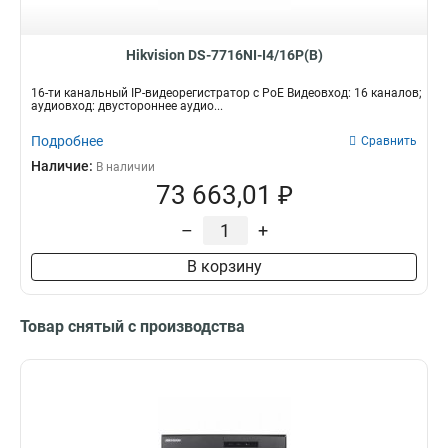
58вт
9
18вт
10
Hikvision DS-7716NI-I4/16P(B)
15вт
19
20вт
22
16-ти канальный IP-видеорегистратор c PoE Видеовход: 16 каналов;
аудиовход: двустороннее аудио...
Подробнее
Сравнить
Наличие:
В наличии
73 663,01 ₽
–
+
В корзину
Товар снятый с производства