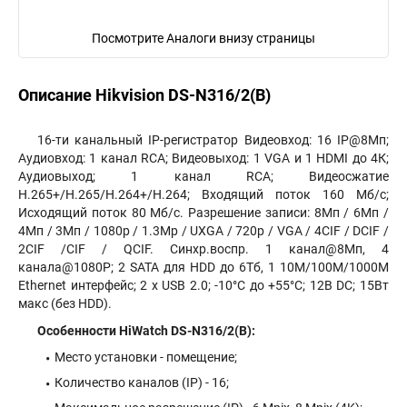
Посмотрите Аналоги внизу страницы
Описание Hikvision DS-N316/2(B)
16-ти канальный IP-регистратор Видеовход: 16 IP@8Мп;
Аудиовход: 1 канал RCA; Видеовыход: 1 VGA и 1 HDMI до 4К;
Аудиовыход; 1 канал RCA; Видеосжатие
H.265+/H.265/H.264+/H.264; Входящий поток 160 Мб/с;
Исходящий поток 80 Мб/с. Разрешение записи: 8Мп / 6Мп /
4Мп / 3Мп / 1080p / 1.3Mp / UXGA / 720p / VGA / 4CIF / DCIF /
2CIF /CIF / QCIF. Синхр.воспр. 1 канал@8Мп, 4
канала@1080P; 2 SATA для HDD до 6Тб, 1 10M/100M/1000M
Ethernet интерфейс; 2 х USB 2.0; -10°C до +55°C; 12В DC; 15Вт
макс (без HDD).
Особенности HiWatch DS-N316/2(B):
Место установки - помещение;
Количество каналов (IP) - 16;