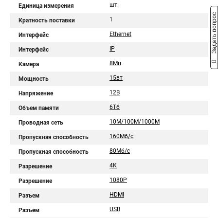
шт.
Единица измерения
Задать вопрос
1
Кратность поставки
Ethernet
Интерфейс
IP
Интерфейс
8Мп
Камера
15вт
Мощность
12В
Напряжение
6Тб
Объем памяти
10M/100M/1000M
Проводная сеть
160Мб/с
Пропускная способность
80Мб/с
Пропускная способность
4К
Разрешение
1080P
Разрешение
HDMI
Разъем
USB
Разъем